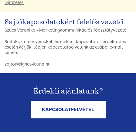
Díjfizetés
Sajtókapcsolatokért felelős vezető
Szűcs Veronika - Marketingkommunikációs főosztályvezető
Sajtóközleményeinkkel, híreinkkel kapcsolatos érdeklődés
esetén kérjük, lépjen kapcsolatba velünk az alábbi e-mail
címen:
sajto@signal-iduna.hu
Érdekli ajánlatunk?
KAPCSOLATFELVÉTEL