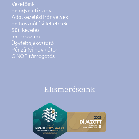
Vezetőink
Felügyeleti szerv
Adatkezelési irányelvek
Felhasználási feltételek
Süti kezelés
Impresszum
Ügyféltájékoztató
Pénzügyi navigátor
GINOP támogatás
Elismeréseink