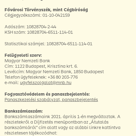
Fővárosi Törvényszék, mint Cégbíróság
Cégjegyzékszáml: 01-10-042159
Adószám: 10828704-2-44
KSH szám: 10828704-6511-114-01
Statisztikai számjel: 10828704-6511-114-01
Felügyeleti szerv:
Magyar Nemzeti Bank
Cím: 1122 Budapest, Krisztina krt. 6.
Levélcím: Magyar Nemzeti Bank, 1850 Budapest
Telefon ügyfeleknek: +36 80 203-776
e-mail:
ugyfelszolgalat@mnb.hu
Fogyasztóvédelem és panaszbejelentés:
Panaszkezelési szabályzat, panaszbejelentés
Bankszámlaszám:
Bankszámlaszámaink 2021. április 1-én megváltoztak. A
részletekről a Díjfizetés menüpontban az „Átutalás
bankszámláról” cím alatt vagy az alábbi linkre kattintva
részletesen tájékozódhat: