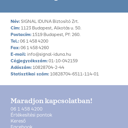
Név:
SIGNAL IDUNA Biztosító Zrt.
Cím:
1123 Budapest, Alkotás u. 50.
Postacím:
1519 Budapest, Pf: 260.
Tel.:
06 1 458 4200
Fax:
06 1 458 4260
E-mail:
info@signal-iduna.hu
Cégjegyzékszám:
01-10-042159
Adószám:
10828704-2-44
Statisztikai szám:
10828704-6511-114-01
Maradjon kapcsolatban!
06 1 458 4200
Értékesítési pontok
Kereső
Facebook