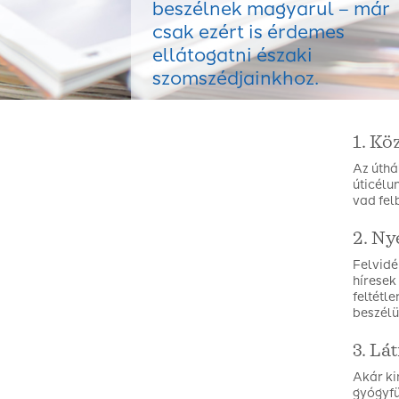
beszélnek magyarul – már
csak ezért is érdemes
ellátogatni északi
szomszédjainkhoz.
1. Kö
Az úthá
úticélu
vad fel
2. Ny
Felvidé
híresek
feltétl
beszélü
3. Lá
Akár ki
gyógyfü