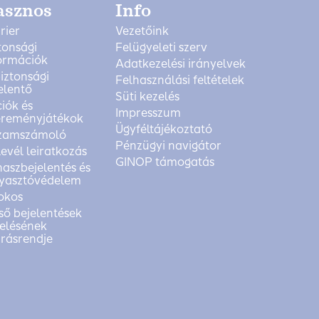
asznos
Info
rier
Vezetőink
tonsági
Felügyeleti szerv
ormációk
Adatkezelési irányelvek
biztonsági
Felhasználási feltételek
elentő
Süti kezelés
iók és
Impresszum
reményjátékok
Ügyféltájékoztató
zamszámoló
Pénzügyi navigátor
levél leiratkozás
GINOP támogatás
aszbejelentés és
yasztóvédelem
okos
ső bejelentések
elésének
árásrendje