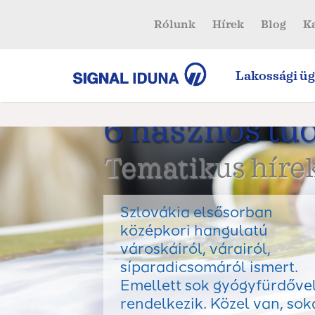
Rólunk
Hírek
Blog
K
Lakossági üg
6 hasznos tu
Tematikus hírek
Szlovákia elsősorban
középkori hangulatú
városkáiról, várairól,
síparadicsomáról ismert.
Emellett sok gyógyfürdővel
rendelkezik. Közel van, so