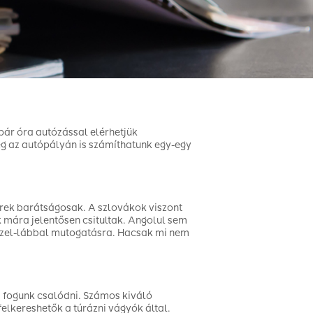
 pár óra autózással elérhetjük
még az autópályán is számíthatunk egy-egy
rek barátságosak. A szlovákok viszont
k mára jelentősen csitultak. Angolul sem
 kézzel-lábbal mutogatásra. Hacsak mi nem
m fogunk csalódni. Számos kiváló
elkereshetők a túrázni vágyók által.