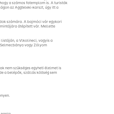
ahogy a számos fatemplom is. A turisták
ágon az Aggteleki-karszt, úgy itt a
ádok számára. A bajmóci vár egykori
intájára átépített vár. Mellette
istáján, a Vlkolineci, vagyis a
a, Selmecbánya vagy Zólyom
ak nem szükséges egyheti élelmet is
de a belépők, szállás költség sem
enyen.
 napja.