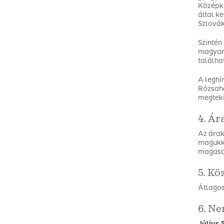
Középko
által k
Szlovák
Szintén
magyar 
találha
A leghí
Rózsahe
megteki
4. Ár
Az árak
magukka
magasab
5. Kö
Átlagos
6. N
Július 5