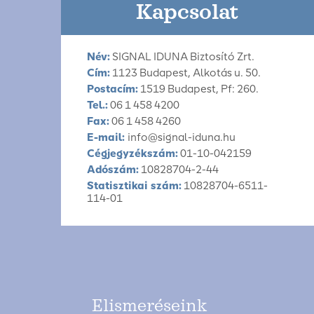
Kapcsolat
Név:
SIGNAL IDUNA Biztosító Zrt.
Cím:
1123 Budapest, Alkotás u. 50.
Postacím:
1519 Budapest, Pf: 260.
Tel.:
06 1 458 4200
Fax:
06 1 458 4260
E-mail:
info@signal-iduna.hu
Cégjegyzékszám:
01-10-042159
Adószám:
10828704-2-44
Statisztikai szám:
10828704-6511-
114-01
Elismeréseink