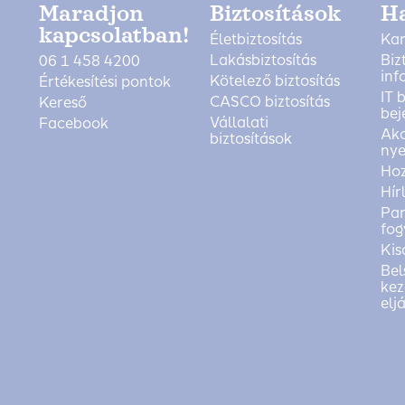
Maradjon
Biztosítások
H
kapcsolatban!
Életbiztosítás
Kar
Lakásbiztosítás
Biz
06 1 458 4200
inf
Kötelező biztosítás
Értékesítési pontok
IT 
CASCO biztosítás
Kereső
bej
Vállalati
Facebook
Akc
biztosítások
nye
Ho
Hír
Pan
fog
Kis
Bel
kez
elj