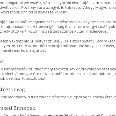
ri hangulatú városkáik, váraik egyaránt hívogatják a turistákat, 
edvelt város, Pozsony vára az egyik fő látnivaló. Ahogy Magyarorsz
-karszt barlangjait érdemes felkeresni.
 ajánljuk Bajmóc megtekintését - elsősorban a kisgyermekes csal
tulajdonosainak szellemiségét máig őrzi a Loire-völgyi kastélyok m
tó egy állatkert, valamint a strand számos kültéri medencével.
resebb skanzenfalu, melyet az UNESCO is szerepeltet világörökségi l
gyen található szabadtéri néprajzi múzeum. Ne hagyjuk ki Kass
ntését sem, ha arra járunk.
ak
 összemérhetők az itthon megszokottal, így a Szlovákiába utazókn
l vinni. A magyar árakhoz hasonlót találunk a kinti boltokban is, 
b az itthon tapasztaltnál.
zbiztonság
nak mondható, a turistákat elsősorban a lopások érinthetik érzék
emzeti ünnepek
.:
Cirill és Metód ünnepe,
augusztus 29.:
Szlovák Nemzeti Felkelés