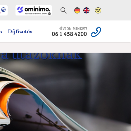
Német változat
Angol változat
Magas kontra
s
Díjfizetés
ba utazóknak