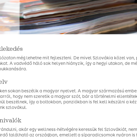
zlekedés
lózaton még lehetne mit fejleszteni. De mivel Szlovákia közel van,
nkat. A vadvédő háló sok helyen hiányzik, így a hegyi utakon, de 
bukkanására.
elv
ken sokan beszélik a magyar nyelvet. A magyar származású embe
 arról, hogy nem szeretik a magyar szót, bár a történelmi ellentéte
enül beszélnek, így a boltokban, panziókban is fel kell készülni a
nk szlovákul.
tnivalók
rándulni, akár egy wellness-hétvégére keressük fel Szlovákiát, ne
rdő található az országban, emellett a síparadicsomok nyáron is f