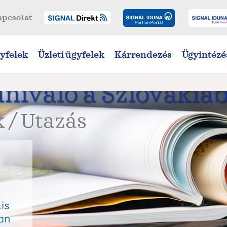
apcsolat
yfelek
Üzleti ügyfelek
Kárrendezés
Ügyintézé
dnivaló a Szlovákiá
 / Utazás
is
kan