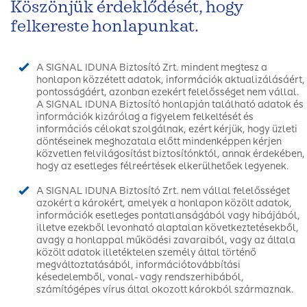
Köszönjük érdeklődését, hogy
felkereste honlapunkat.
A SIGNAL IDUNA Biztosító Zrt. mindent megtesz a
honlapon közzétett adatok, információk aktualizálásáért,
pontosságáért, azonban ezekért felelősséget nem vállal.
A SIGNAL IDUNA Biztosító honlapján található adatok és
információk kizárólag a figyelem felkeltését és
információs célokat szolgálnak, ezért kérjük, hogy üzleti
döntéseinek meghozatala előtt mindenképpen kérjen
közvetlen felvilágosítást biztosítónktól, annak érdekében,
hogy az esetleges félreértések elkerülhetőek legyenek.
A SIGNAL IDUNA Biztosító Zrt. nem vállal felelősséget
azokért a károkért, amelyek a honlapon közölt adatok,
információk esetleges pontatlanságából vagy hibájából,
illetve ezekből levonható alaptalan következtetésekből,
avagy a honlappal működési zavaraiból, vagy az általa
közölt adatok illetéktelen személy által történő
megváltoztatásából, információtovábbítási
késedelemből, vonal- vagy rendszerhibából,
számítógépes vírus által okozott károkból származnak.