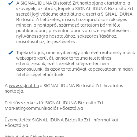
A SIGNAL IDUNA Biztosító Zrt honlapjának tartalma, a
szövegek, az ábrák, képek a SIGNAL IDUNA Biztosító Zrt.
szerzői jogi védelme alatt állnak, ezért a SIGNAL IDUNA
Biztosító Zrt előzetes, írásos hozzájárulása szükséges
minden, a honlapról származó tartalom bármiféle
publikációban, prezentációban való szerepeltetéséhez,
nyilvánosságra hozatalához, sokszorosításához,
másolásához, terjesztéséhez.
Tájékoztatjuk, amennyiben egy link révén valamely másik
weblapra kerül át, annak tartalma felett nincs
ellenőrzésünk, ezért ezekkel kifejezetten nem
azonosulunk, és azok tartalmával kapcsolatban minden
felelősséget elhárítunk.
A
www.signal.hu
a SIGNAL IDUNA Biztosító Zrt. hivatalos
honlapja.
Felelős szerkesztő: SIGNAL IDUNA Biztosító Zrt.
Marketingkommunikációs Főosztálya
Üzemeltetés: SIGNAL IDUNA Biztosító Zrt. Informatikai
Főosztálya