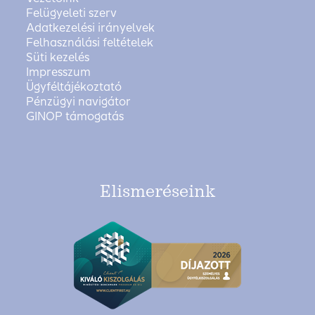
Felügyeleti szerv
Adatkezelési irányelvek
Felhasználási feltételek
Süti kezelés
Impresszum
Ügyféltájékoztató
Pénzügyi navigátor
GINOP támogatás
Elismeréseink