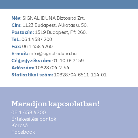
Név:
SIGNAL IDUNA Biztosító Zrt.
Cím:
1123 Budapest, Alkotás u. 50.
Postacím:
1519 Budapest, Pf: 260.
Tel.:
06 1 458 4200
Fax:
06 1 458 4260
E-mail:
info@signal-iduna.hu
Cégjegyzékszám:
01-10-042159
Adószám:
10828704-2-44
Statisztikai szám:
10828704-6511-114-01
Maradjon kapcsolatban!
06 1 458 4200
Értékesítési pontok
Kereső
Facebook