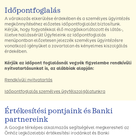
Időpontfoglalás
A várakozás elkerülése érdekében és a személyes ügyintézés
megkönnyítéséhez előzetes időpontfoglalást biztosítunk.
Kérjük, hogy fogyatékkal élő mozgáskorlátozott és látás-,
illetve hallássérült Ügyfeleink az Időpontfoglalás
menüpontban előzetesen jelezzék személyes ügyintézésre
vonatkozó igényüket a zavartalan és kényelmes kiszolgálás
érdekében.
Kérjük az időpont foglalásnál vegyék figyelembe rendkívüli
nyitvatartásunkat is, az alábbiak alapján:
Rendkívüli nyitvatartás
Időpontfoglalás személyes ügyfélszolgálatunkra
Értékesítési pontjaink és Banki
partnereink
A Google térképes alkalmazás segítségével megkeresheti az
Önhöz legközelebbi értékesítési irodánkat és Banki