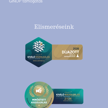
GINOP támogatás
Elismeréseink