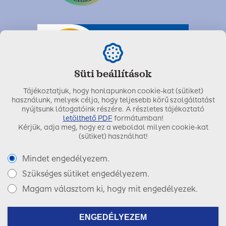
Süti beállítások
Tájékoztatjuk, hogy honlapunkon cookie-kat (sütiket)
használunk, melyek célja, hogy teljesebb körű szolgáltatást
nyújtsunk látogatóink részére. A részletes tájékoztató
letölthető PDF
formátumban!
Kérjük, adja meg, hogy ez a weboldal milyen cookie-kat
Utolsó módosítás dátuma:
2026. február 12.
(sütiket) használhat!
Mindet engedélyezem.
Szükséges sütiket engedélyezem.
Copyright © 2017 SIGNAL IDUNA Biztosító Zrt.
Magam választom ki, hogy mit engedélyezek.
Facebook
LinkedIn
Instagram
ENGEDÉLYEZEM