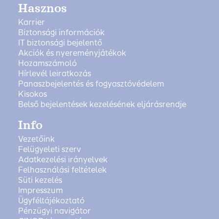
Hasznos
Karrier
Biztonsági információk
IT biztonsági bejelentő
Akciók és nyereményjátékok
Hozamszámoló
Hírlevél leiratkozás
Panaszbejelentés és fogyasztóvédelem
Kisokos
Belső bejelentések kezelésének eljárásrendje
Info
Vezetőink
Felügyeleti szerv
Adatkezelési irányelvek
Felhasználási feltételek
Süti kezelés
Impresszum
Ügyféltájékoztató
Pénzügyi navigátor