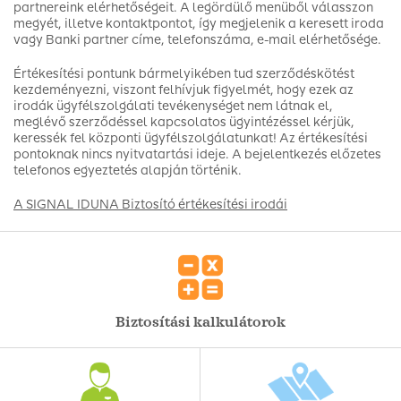
partnereink elérhetőségeit. A legördülő menüből válasszon
megyét, illetve kontaktpontot, így megjelenik a keresett iroda
vagy Banki partner címe, telefonszáma, e-mail elérhetősége.
Értékesítési pontunk bármelyikében tud szerződéskötést
kezdeményezni, viszont felhívjuk figyelmét, hogy ezek az
irodák ügyfélszolgálati tevékenységet nem látnak el,
meglévő szerződéssel kapcsolatos ügyintézéssel kérjük,
keressék fel központi ügyfélszolgálatunkat! Az értékesítési
pontoknak nincs nyitvatartási ideje. A bejelentkezés előzetes
telefonos egyeztetés alapján történik.
A SIGNAL IDUNA Biztosító értékesítési irodái
Biztosítási kalkulátorok