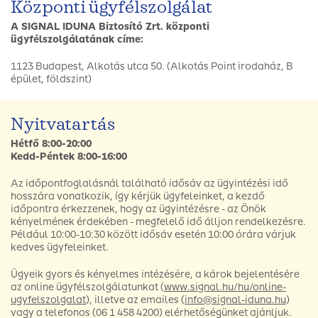
Központi ügyfélszolgálat
A SIGNAL IDUNA Biztosító Zrt. központi
ügyfélszolgálatának címe:
1123 Budapest, Alkotás utca 50. (Alkotás Point irodaház, B
épület, földszint)
Nyitvatartás
Hétfő 8:00-20:00
Kedd-Péntek 8:00-16:00
Az időpontfoglalásnál található idősáv az ügyintézési idő
hosszára vonatkozik, így kérjük ügyfeleinket, a kezdő
időpontra érkezzenek, hogy az ügyintézésre - az Önök
kényelmének érdekében - megfelelő idő álljon rendelkezésre.
Például 10:00-10:30 között idősáv esetén 10:00 órára várjuk
kedves ügyfeleinket.
Ügyeik gyors és kényelmes intézésére, a károk bejelentésére
az online ügyfélszolgálatunkat (
www.signal.hu/hu/online-
ugyfelszolgalat
), illetve az emailes (
info@signal-iduna.hu
)
vagy a telefonos (06 1 458 4200) elérhetőségünket ajánljuk.