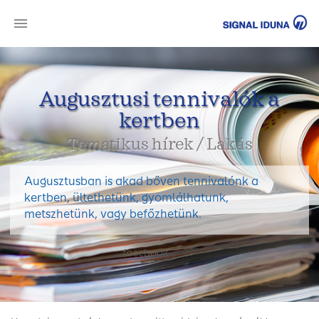
SI
Augusztusi tennivalók a
kertben
Tematikus hírek / Lakás
Augusztusban is akad bőven tennivalónk a
kertben, ültethetünk, gyomlálhatunk,
metszhetünk, vagy befőzhetünk.
facebook