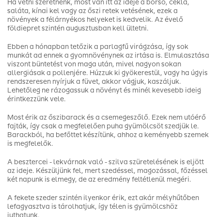
Ha vetni szeretnénk, most van itt az ideje a borsó, cékla,
saláta, kínai kel vagy az őszi retek vetésének, ezek a
növények a félárnyékos helyeket is kedvelik. Az évelő
földiepret szintén augusztusban kell ültetni.
Ebben a hónapban tetőzik a parlagfű virágzása, így sok
munkát ad ennek a gyomnövénynek az irtása is. Elmulasztása
viszont büntetést von maga után, mivel nagyon sokan
allergiásak a pollenjére. Húzzuk ki gyökerestül, vagy ha úgyis
rendszeresen nyírjuk a füvet, akkor vágjuk, kaszáljuk.
Lehetőleg ne rázogassuk a növényt és minél kevesebb ideig
érintkezzünk vele.
Most érik az őszibarack és a csemegeszőlő. Ezek nem utóérő
fajták, így csak a megfelelően puha gyümölcsöt szedjük le.
Barackból, ha befőttet készítünk, ahhoz a keményebb szemek
is megfelelők.
A besztercei - lekvárnak való - szilva szüretelésének is eljött
az ideje. Készüljünk fel, mert szedéssel, magozással, főzéssel
két napunk is elmegy, de az eredmény feltétlenül megéri.
A fekete szeder szintén ilyenkor érik, ezt akár mélyhűtőben
lefagyasztva is tárolhatjuk, így télen is gyümölcshöz
juthatunk.