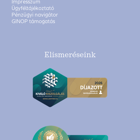
Impresszum
Ügyféltájékoztató
Pénzügyi navigátor
GINOP támogatás
Elismeréseink