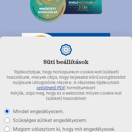
Süti beállítások
Tájékoztatjuk, hogy honlapunkon cookie-kat (sütiket)
használunk, melyek célja, hogy teljesebb körű szolgáltatást
nyújtsunk látogatóink részére. A részletes tájékoztató
letölthető PDF
formátumban!
Kérjük, adja meg, hogy ez a weboldal milyen cookie-kat
Utolsó módosítás dátuma:
2021. május 27.
(sütiket) használhat!
Mindet engedélyezem.
Szükséges sütiket engedélyezem.
Copyright © 2017 SIGNAL IDUNA Biztosító Zrt.
Magam választom ki, hogy mit engedélyezek.