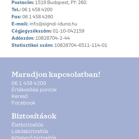
Postacím:
1519 Budapest, Pf: 260.
Tel.:
06 1 458 4200
Fax:
06 1 458 4260
E-mail:
info@signal-iduna.hu
Cégjegyzékszám:
01-10-042159
Adószám:
10828704-2-44
Statisztikai szám:
10828704-6511-114-01
Maradjon kapcsolatban!
06 1 458 4200
Értékesítési pontok
Kereső
Facebook
Biztosítások
Életbiztosítás
Lakásbiztosítás
Kötelező biztosítás