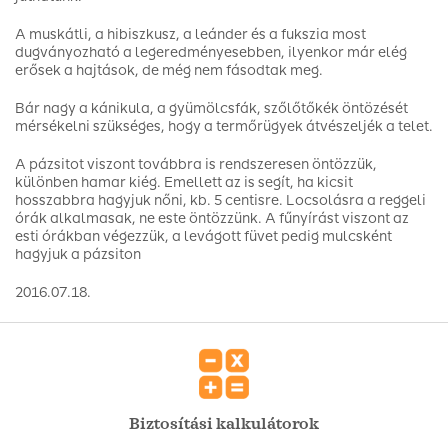
A muskátli, a hibiszkusz, a leánder és a fukszia most
dugványozható a legeredményesebben, ilyenkor már elég
erősek a hajtások, de még nem fásodtak meg.
Bár nagy a kánikula, a gyümölcsfák, szőlőtőkék öntözését
mérsékelni szükséges, hogy a termőrügyek átvészeljék a telet.
A pázsitot viszont továbbra is rendszeresen öntözzük,
különben hamar kiég. Emellett az is segít, ha kicsit
hosszabbra hagyjuk nőni, kb. 5 centisre. Locsolásra a reggeli
órák alkalmasak, ne este öntözzünk. A fűnyírást viszont az
esti órákban végezzük, a levágott füvet pedig mulcsként
hagyjuk a pázsiton
2016.07.18.
Biztosítási kalkulátorok