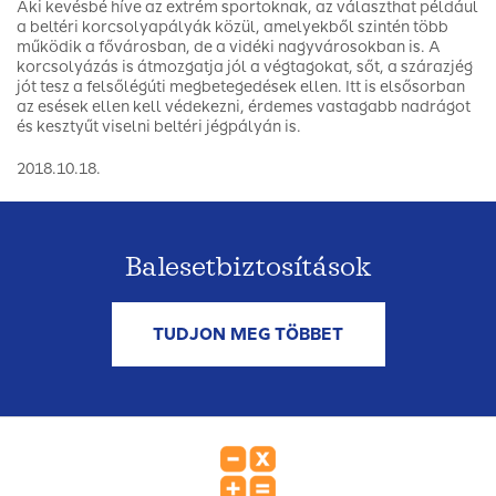
Aki kevésbé híve az extrém sportoknak, az választhat például
a beltéri korcsolyapályák közül, amelyekből szintén több
működik a fővárosban, de a vidéki nagyvárosokban is. A
korcsolyázás is átmozgatja jól a végtagokat, sőt, a szárazjég
jót tesz a felsőlégúti megbetegedések ellen. Itt is elsősorban
az esések ellen kell védekezni, érdemes vastagabb nadrágot
és kesztyűt viselni beltéri jégpályán is.
2018.10.18.
Balesetbiztosítások
TUDJON MEG TÖBBET