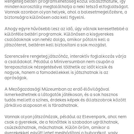
Rengeteg beltéri programlehetőség közül választhatunk, így
minden korosztály megtalálhatja a neki tetsző elfoglaltságot.
Vannak azonban olyan helyek, ahol a balesetmegelőzésre, a
biztonságra különösen oda kell figyelni.
Ahogy egyre hűvösebb lesz az idő, úgy válnak keresettebbé a
különféle beltéri programok. Különösen a kisgyerekes
családoknak van nehéz dolga, amikor pótolni kell a
játszóteret, beltéren kell biztosítani a sok mozgást.
Szerencsére rengeteg játszóház, interaktív foglalkozás várja
a családokat. Például a Miniversumban nem csupán a
terepasztalok nézegetésével tölthetik az időt kicsik és
nagyok, hanem a famodellekkel is játszhatnak is az
apróságok.
A Mezőgazdasági Múzeumban az erdő élővilágával
ismerkedhetnek a látogatók játékosan, és a sok hasznos
tudás mellett a színes, érdekes képek és állatszobrok között
járkálva alaposan el is fáradhatnak.
Vannak olyan játszóházak, például az Elevenpark, ahol nem
csak a gyerekek, de a felnőttek is szabadon ugrálhatnak,
csúszkálhatnak, mászhatnak. Külön öröm, amikor a
gyerekekkel együtt lehet meghódítani a buborékot, vagy