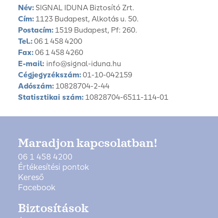
Név:
SIGNAL IDUNA Biztosító Zrt.
Cím:
1123 Budapest, Alkotás u. 50.
Postacím:
1519 Budapest, Pf: 260.
Tel.:
06 1 458 4200
Fax:
06 1 458 4260
E-mail:
info@signal-iduna.hu
Cégjegyzékszám:
01-10-042159
Adószám:
10828704-2-44
Statisztikai szám:
10828704-6511-114-01
Maradjon kapcsolatban!
06 1 458 4200
Értékesítési pontok
Kereső
Facebook
Biztosítások