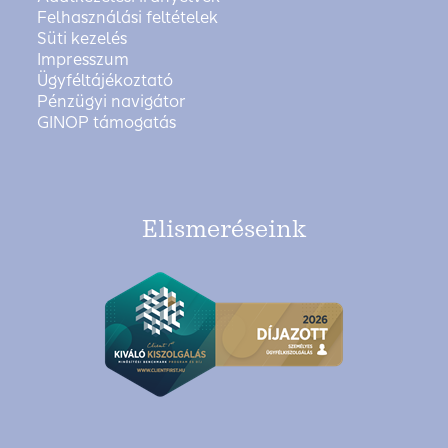
Felhasználási feltételek
Süti kezelés
Impresszum
Ügyféltájékoztató
Pénzügyi navigátor
GINOP támogatás
Elismeréseink