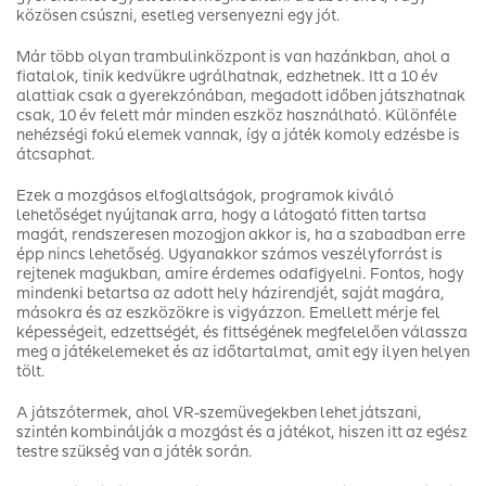
közösen csúszni, esetleg versenyezni egy jót.
Már több olyan trambulinközpont is van hazánkban, ahol a
fiatalok, tinik kedvükre ugrálhatnak, edzhetnek. Itt a 10 év
alattiak csak a gyerekzónában, megadott időben játszhatnak
csak, 10 év felett már minden eszköz használható. Különféle
nehézségi fokú elemek vannak, így a játék komoly edzésbe is
átcsaphat.
Ezek a mozgásos elfoglaltságok, programok kiváló
lehetőséget nyújtanak arra, hogy a látogató fitten tartsa
magát, rendszeresen mozogjon akkor is, ha a szabadban erre
épp nincs lehetőség. Ugyanakkor számos veszélyforrást is
rejtenek magukban, amire érdemes odafigyelni. Fontos, hogy
mindenki betartsa az adott hely házirendjét, saját magára,
másokra és az eszközökre is vigyázzon. Emellett mérje fel
képességeit, edzettségét, és fittségének megfelelően válassza
meg a játékelemeket és az időtartalmat, amit egy ilyen helyen
tölt.
A játszótermek, ahol VR-szemüvegekben lehet játszani,
szintén kombinálják a mozgást és a játékot, hiszen itt az egész
testre szükség van a játék során.