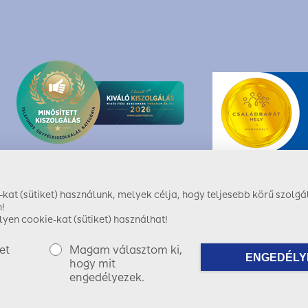
at (sütiket) használunk, melyek célja, hogy teljesebb körű szolgál
!
yen cookie-kat (sütiket) használhat!
et
Magam választom ki,
ENGEDÉLY
ShiwaForce.com
hogy mit
engedélyezek.
Copyright © 2017 SIGNAL IDUNA Biztosító Zrt.