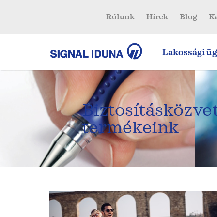
Rólunk
Hírek
Blog
K
Lakossági üg
Biztosításközvet
termékeink