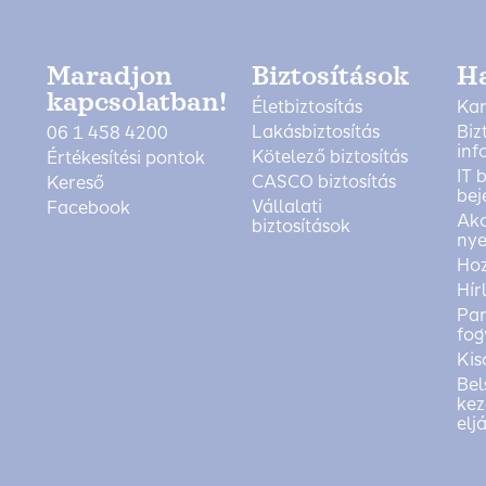
Maradjon
Biztosítások
H
kapcsolatban!
Életbiztosítás
Kar
Lakásbiztosítás
Biz
06 1 458 4200
inf
Kötelező biztosítás
Értékesítési pontok
IT 
CASCO biztosítás
Kereső
bej
Vállalati
Facebook
Akc
biztosítások
nye
Ho
Hír
Pan
fog
Kis
Bel
kez
elj