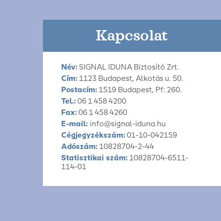
Kapcsolat
Név:
SIGNAL IDUNA Biztosító Zrt.
Cím:
1123 Budapest, Alkotás u. 50.
Postacím:
1519 Budapest, Pf: 260.
Tel.:
06 1 458 4200
Fax:
06 1 458 4260
E-mail:
info@signal-iduna.hu
Cégjegyzékszám:
01-10-042159
Adószám:
10828704-2-44
Statisztikai szám:
10828704-6511-
114-01