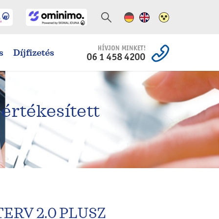
Német változat
Angol változat
Magas kontra
s
Díjfizetés
 értékesített
RV 2.0 PLUSZ