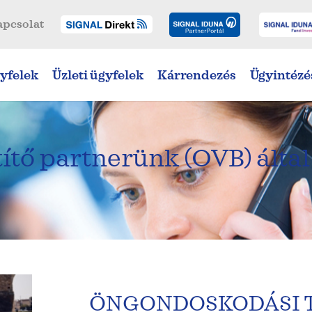
apcsolat
yfelek
Üzleti ügyfelek
Kárrendezés
Ügyintézé
ítő partnerünk (OVB) által
ÖNGONDOSKODÁSI TE