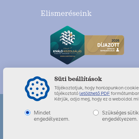
Elismeréseink
Süti beállítások
Tájékoztatjuk, hogy honlapunkon cookie-k
tájékoztató
letölthető PDF
formátumban
Kérjük, adja meg, hogy ez a weboldal mil
Mindet
Szükséges sütik
SIGNAL IDUNA Biztosító Zrt.
engedélyezem.
engedélyezem.
Utolsó módosítás dátuma:
2025. december 01.