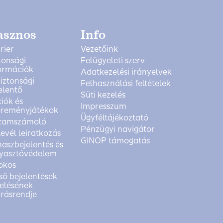
asznos
Info
rier
Vezetőink
tonsági
Felügyeleti szerv
ormációk
Adatkezelési irányelvek
biztonsági
Felhasználási feltételek
elentő
Süti kezelés
iók és
Impresszum
reményjátékok
Ügyféltájékoztató
zamszámoló
Pénzügyi navigátor
levél leiratkozás
GINOP támogatás
aszbejelentés és
yasztóvédelem
okos
ső bejelentések
elésének
árásrendje