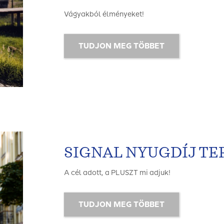
Vágyakból élményeket!
TUDJON MEG TÖBBET
SIGNAL NYUGDÍJ TE
A cél adott, a PLUSZT mi adjuk!
TUDJON MEG TÖBBET