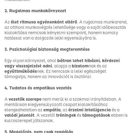
2. Rugalmas munkakörnyezet
Az
élet ritmusa egyénenként eltérő
. A rugalmas munkarend,
az otthoni munkavégzés lehetősége vagy a saját időbeosztás
kialakítása nemcsak kényelmi szempont, hanem komoly
hatással van a dolgozók lelki egyensúlyára is.
3. Pszichológiai biztonság megteremtése
Egy olyan környezet, ahol
bátran lehet hibázni, kérdezni
vagy visszajelzést adni
, alapja a
bizalom
nak és az
együttműködés
nek. Ez nemcsak a lelki egészséget
támogatja, hanem az innovációt is ösztönzi.
4. Tudatos és empatikus vezetés
A
vezetők szerepe
nem merül ki a szakmai irányításban. A
mentálisan kiegyensúlyozott csapat kialakításához
elengedhetetlen az
empátia
, az
érzelmi intelligencia
és a
valódi jelenlét
. A vezetői
tréningek
és
támogatások
ebben is
kulcsszerepet játszanak.
5. Megelőzés, nem csak reagálás