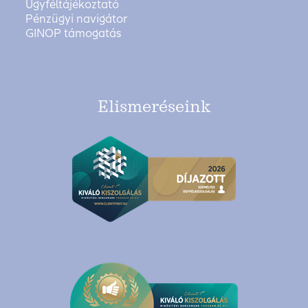
Ügyféltájékoztató
Pénzügyi navigátor
GINOP támogatás
Elismeréseink