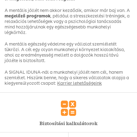
A mentális jóllét nem akkor kezdődik, amikor már baj van. A
megelőző programok
, például a stresszkezelési tréningek, a
relaxációs lehetőségek vagy a pszichológiai tanácsadás
mind hozzájárulnak egy egészségesebb munkahelyi
légkörhöz.
A mentális egészség védelme egy vállalat szemléletét
tükrözi. A cél egy olyan munkahelyi környezet kialakítása,
ahol az eredményesség mellett a dolgozók hosszú távú
jólléte is biztosított.
A SIGNAL IDUNA-nál a munkahelyi jóllét nem cél, hanem
szemlélet. Hiszünk benne, hogy a sikeres vállalatok alapja a
kiegyensúlyozott csapat:
Karrier lehetőségeink
Biztosítási kalkulátorok