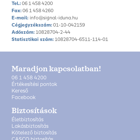
Tel.:
06 1 458 4200
Fax:
06 1 458 4260
E-mail:
info@signal-iduna.hu
Cégjegyzékszám:
01-10-042159
Adószám:
10828704-2-44
Statisztikai szám:
10828704-6511-114-01
Maradjon kapcsolatban!
06 1 458 4200
Értékesítési pontok
Kereső
Facebook
Biztosítások
Életbiztosítás
Lakásbiztosítás
Kötelező biztosítás
CASCO biztosítás