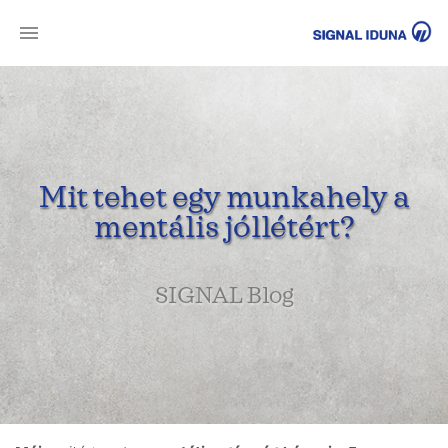
SI
Mit tehet egy munkahely a
mentális jóllétért?
SIGNAL Blog