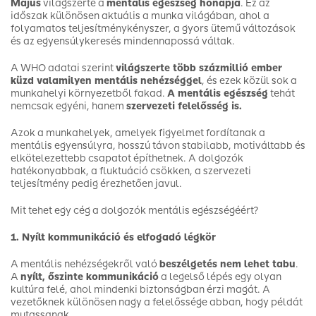
Május
világszerte a
mentális egészség hónapja
. Ez az
időszak különösen aktuális a munka világában, ahol a
folyamatos teljesítménykényszer, a gyors ütemű változások
és az egyensúlykeresés mindennapossá váltak.
A WHO adatai szerint
világszerte több százmillió ember
küzd valamilyen mentális nehézséggel
, és ezek közül sok a
munkahelyi környezetből fakad.
A mentális egészség
tehát
nemcsak egyéni, hanem
szervezeti felelősség is.
Azok a munkahelyek, amelyek figyelmet fordítanak a
mentális egyensúlyra, hosszú távon stabilabb, motiváltabb és
elkötelezettebb csapatot építhetnek. A dolgozók
hatékonyabbak, a fluktuáció csökken, a szervezeti
teljesítmény pedig érezhetően javul.
Mit tehet egy cég a dolgozók mentális egészségéért?
1. Nyílt kommunikáció és elfogadó légkör
A mentális nehézségekről való
beszélgetés nem lehet tabu
.
A
nyílt, őszinte kommunikáció
a legelső lépés egy olyan
kultúra felé, ahol mindenki biztonságban érzi magát. A
vezetőknek különösen nagy a felelőssége abban, hogy példát
mutassanak.