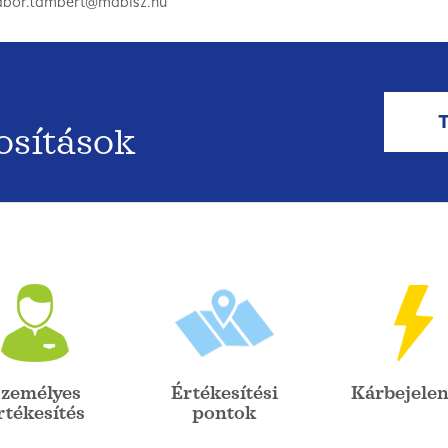
gabor.lambert@mabisz.hu
osítások
zemélyes
Értékesítési
Kárbejelen
rtékesítés
pontok