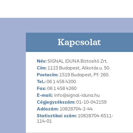
Kapcsolat
Név:
SIGNAL IDUNA Biztosító Zrt.
Cím:
1123 Budapest, Alkotás u. 50.
Postacím:
1519 Budapest, Pf: 260.
Tel.:
06 1 458 4200
Fax:
06 1 458 4260
E-mail:
info@signal-iduna.hu
Cégjegyzékszám:
01-10-042159
Adószám:
10828704-2-44
Statisztikai szám:
10828704-6511-
114-01