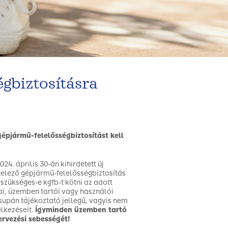
égbiztosításra
épjármű-felelősségbiztosítást kell
24. április 30-án kihirdetett új
ötelező gépjármű-felelősségbiztosítás
 szükséges-e kgfb-t kötni az adott
sai, üzemben tartói vagy használói
supán tájékoztató jellegű, vagyis nem
elkezéseit.
Így
minden üzemben tartó
ervezési sebességét!