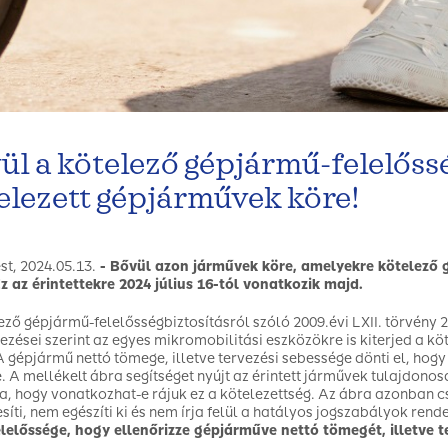
ül a kötelező gépjármű-felelőss
elezett gépjárművek köre!
t, 2024.05.13.
- Bővül azon járművek köre, amelyekre kötelező g
Ez az érintettekre 2024 július 16-tól vonatkozik majd.
ező gépjármű-felelősségbiztosításról szóló 2009.évi LXII. törvény 20
ezései szerint az egyes mikromobilitási eszközökre is kiterjed a k
 A gépjármű nettó tömege, illetve tervezési sebessége dönti el, hogy
. A mellékelt ábra segítséget nyújt az érintett járművek tulajdono
, hogy vonatkozhat-e rájuk ez a kötelezettség. Az ábra azonban c
esíti, nem egészíti ki és nem írja felül a hatályos jogszabályok rend
elelőssége, hogy ellenőrizze gépjárműve nettó tömegét, illetve t