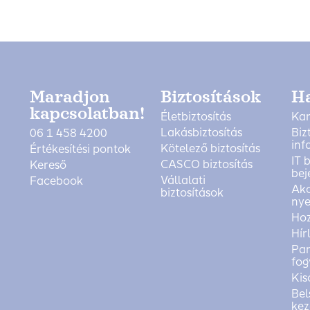
Maradjon
Biztosítások
H
kapcsolatban!
Életbiztosítás
Kar
Lakásbiztosítás
Biz
06 1 458 4200
inf
Kötelező biztosítás
Értékesítési pontok
IT 
CASCO biztosítás
Kereső
bej
Vállalati
Facebook
Akc
biztosítások
nye
Ho
Hír
Pan
fog
Kis
Bel
kez