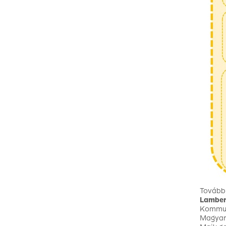
További
Lamber
Kommun
Magyar 