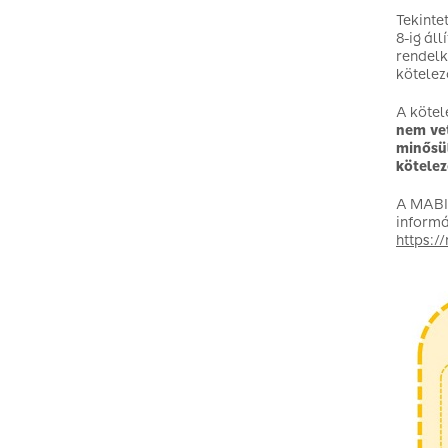
Tekinte
8-ig áll
rendelk
kötelez
A kötel
nem vet
minősül
kötelez
A MABIS
informá
https:/