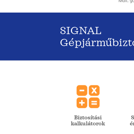
Mail: 
SIGNAL
Gépjárműbizt
Biztosítási
S
kalkulátorok
é