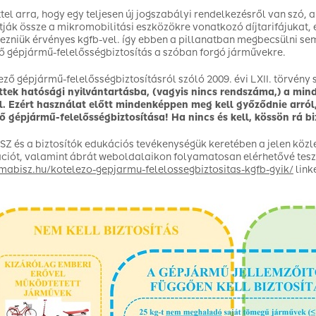
ttel arra, hogy egy teljesen új jogszabályi rendelkezésről van szó, a
ítják össze a mikromobilitási eszközökre vonatkozó díjtarifájukat, és
ezniük érvényes kgfb-vel. így ebben a pillanatban megbecsülni sem l
ő gépjármű-felelősségbiztosítás a szóban forgó járművekre.
ező gépjármű-felelősségbiztosításról szóló 2009. évi LXII. törvény
tek hatósági nyilvántartásba, (vagyis nincs rendszáma,) a min
. Ezért használat előtt mindenképpen meg kell győződnie arról, 
ő gépjármű-felelősségbiztosítása! Ha nincs és kell, kössön rá bi
Z és a biztosítók edukációs tevékenységük keretében a jelen köz
ciót, valamint ábrát weboldalaikon folyamatosan elérhetővé tes
/mabisz.hu/kotelezo-gepjarmu-felelossegbiztositas-kgfb-gyik/
link