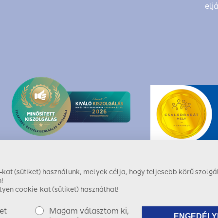
elj
at (sütiket) használunk, melyek célja, hogy teljesebb körű szolgál
!
yen cookie-kat (sütiket) használhat!
et
Magam választom ki,
ENGEDÉLY