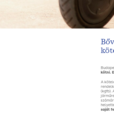
Bőv
köt
Budapes
kötni. 
A kötel
rendelk
(kgfb).
járműre
számára
helyett
saját f