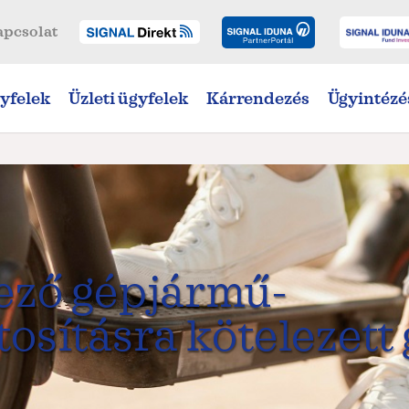
apcsolat
yfelek
Üzleti ügyfelek
Kárrendezés
Ügyintézé
lező gépjármű-
tosításra kötelezet