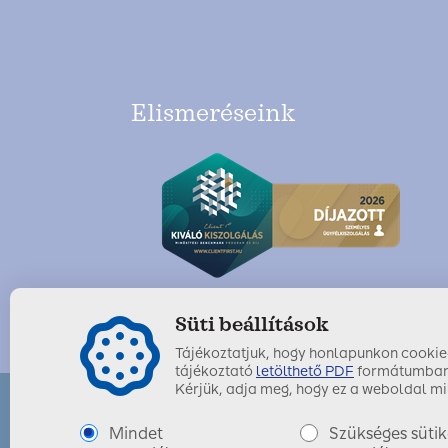
Elismeréseink
Süti beállítások
Tájékoztatjuk, hogy honlapunkon cookie-k
tájékoztató
letölthető PDF
formátumban
Kérjük, adja meg, hogy ez a weboldal mil
Mindet
Szükséges sütik
SIGNAL IDUNA Biztosító Zrt.