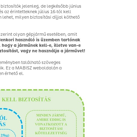
 biztosítók jelenleg, de legkésőbb június
 az érintetteknek július 16-tól kell
ehet, milyen biztosítási díjjal köthető
 szerint olyan gépjármű esetében, amit
denkori használó is üzemben tartónak
hogy a járműnek kell-e, illetve van-e
ztosítást, vagy ne használja a járművet!
leményben található szöveges
zik. Ez a MABISZ weboldalán a
en érhető el.