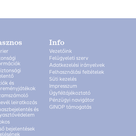
asznos
Info
rier
Vezetőink
tonsági
Felügyeleti szerv
ormációk
Adatkezelési irányelvek
biztonsági
Felhasználási feltételek
elentő
Süti kezelés
iók és
Impresszum
reményjátékok
Ügyféltájékoztató
zamszámoló
Pénzügyi navigátor
levél leiratkozás
GINOP támogatás
aszbejelentés és
yasztóvédelem
okos
ső bejelentések
elésének