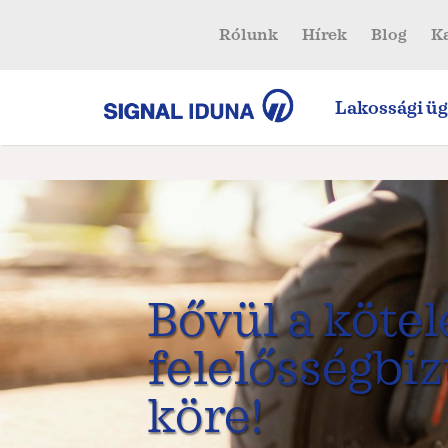
Rólunk
Hírek
Blog
K
Lakossági üg
Bővül a köte
felelősségbiz
köre!