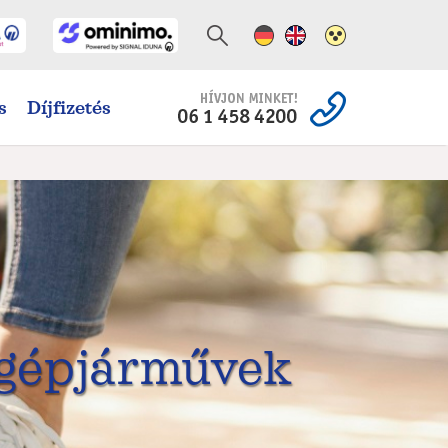
Német változat
Angol változat
Magas kontra
s
Díjfizetés
t gépjárművek