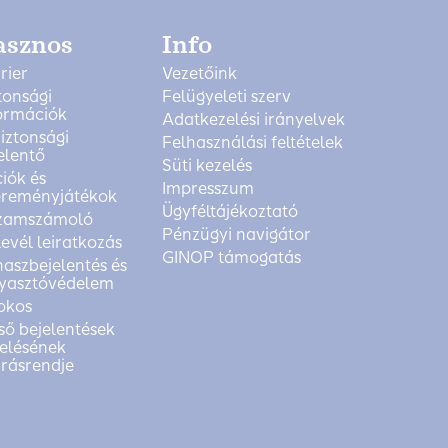
asznos
Info
rier
Vezetőink
tonsági
Felügyeleti szerv
ormációk
Adatkezelési irányelvek
biztonsági
Felhasználási feltételek
elentő
Süti kezelés
iók és
Impresszum
reményjátékok
Ügyféltájékoztató
zamszámoló
Pénzügyi navigátor
levél leiratkozás
GINOP támogatás
aszbejelentés és
yasztóvédelem
okos
ső bejelentések
elésének
árásrendje