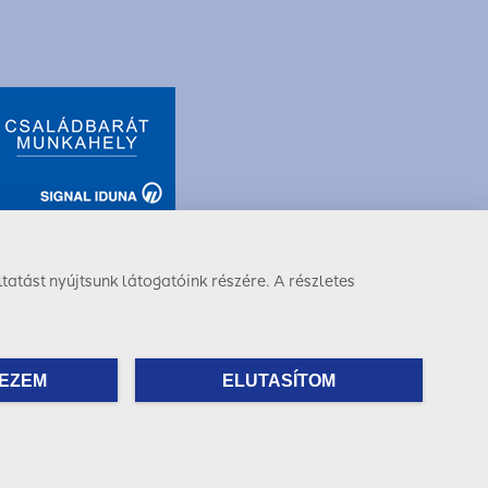
tatást nyújtsunk látogatóink részére. A részletes
Facebook
LinkedIn
Instagram
EZEM
ELUTASÍTOM