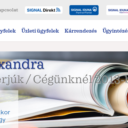
apcsolat
yfelek
Üzleti ügyfelek
Kárrendezés
Ügyintézé
exandra
rjúk / Cégünknél 2013-
kkor
gy