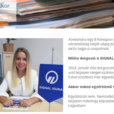
kkor
Alexandra egy 8 hónapos 
várandóság idejét végig do
aktív tagja a csapatnak.
Mióta dolgozol a SIGNAL
2013. január óta dolgozom
volt teljesen idegen számo
5 éve azonban már egyedü
Akkor neked egyértelmű vo
Egyáltalán nem. Nemzetkö
teljesen máshogy képzelte
ragadtam.