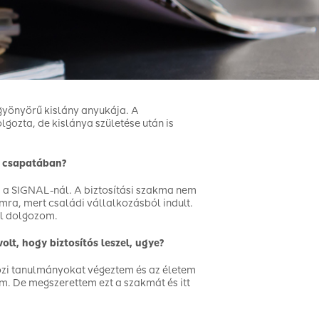
gyönyörű kislány anyukája. A
lgozta, de kislánya születése után is
 csapatában?
 a SIGNAL-nál. A biztosítási szakma nem
mra, mert családi vállalkozásból indult.
l dolgozom.
lt, hogy biztosítós leszel, ugye?
zi tanulmányokat végeztem és az életem
m. De megszerettem ezt a szakmát és itt