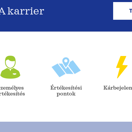
 karrier
zemélyes
Értékesítési
Kárbejelen
rtékesítés
pontok