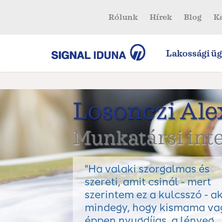
Rólunk
Hírek
Blog
K
Lakossági üg
Losonczi Al
Munkatársi inte
"Ha valaki szorgalmas és
szereti, amit csinál - mert
szerintem ez a kulcsszó - a
mindegy, hogy kismama va
éppen nyugdíjas, a lényeg,