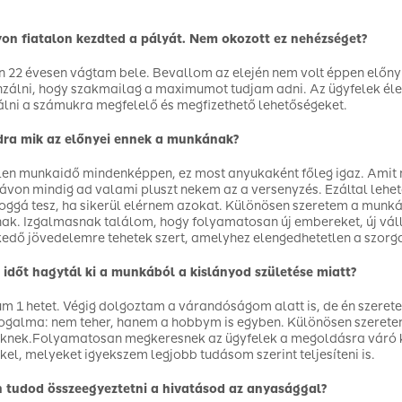
on fiatalon kezdted a pályát. Nem okozott ez nehézséget?
 22 évesen vágtam bele. Bevallom az elején nem volt éppen előn
álni, hogy szakmailag a maximumot tudjam adni. Az ügyfelek él
lni a számukra megfelelő és megfizethető lehetőségeket.
ra mik az előnyei ennek a munkának?
len munkaidő mindenképpen, ez most anyukaként főleg igaz. Amit 
ávon mindig ad valami pluszt nekem az a versenyzés. Ezáltal lehe
oggá tesz, ha sikerül elérnem azokat. Különösen szeretem a munká
k. Izgalmasnak találom, hogy folyamatosan új embereket, új vál
edő jövedelemre tehetek szert, amelyhez elengedhetetlen a szor
időt hagytál ki a munkából a kislányod születése miatt?
 1 hetet. Végig dolgoztam a várandóságom alatt is, de én szere
ogalma: nem teher, hanem a hobbym is egyben. Különösen szeretem 
nek.Folyamatosan megkeresnek az ügyfelek a megoldásra váró ké
kel, melyeket igyekszem legjobb tudásom szerint teljesíteni is.
 tudod összeegyeztetni a hivatásod az anyasággal?