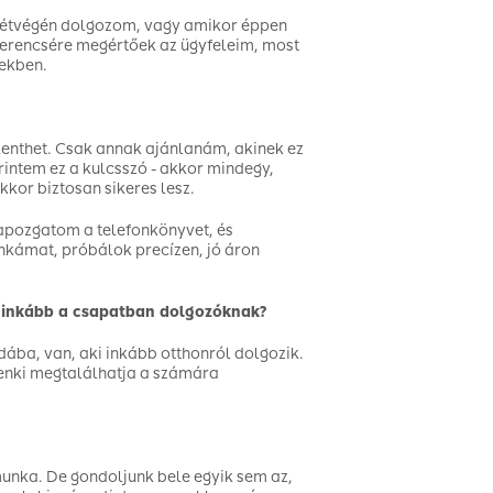
hétvégén dolgozom, vagy amikor éppen
zerencsére megértőek az ügyfeleim, most
vekben.
lenthet. Csak annak ajánlanám, akinek ez
rintem ez a kulcsszó - akkor mindegy,
kor biztosan sikeres lesz.
lapozgatom a telefonkönyvet, és
nkámat, próbálok precízen, jó áron
inkább a csapatban dolgozóknak?
dába, van, aki inkább otthonról dolgozik.
ndenki megtalálhatja a számára
munka. De gondoljunk bele egyik sem az,