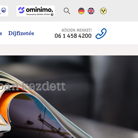
Német változat
Angol változat
Magas kontra
s
Díjfizetés
ban kezdett