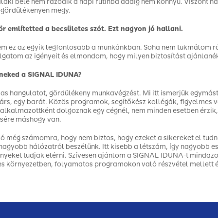
laki bele nem rázódik a napi rutinba addig nem könnyű. Viszont ha
 gördülékenyen megy.
r említetted a becsületes szót. Ezt nagyon jó hallani.
em ez az egyik legfontosabb a munkánkban. Soha nem tukmálom rá 
gatom az igényeit és elmondom, hogy milyen biztosítást ajánlanék
 neked a SIGNAL IDUNA?
as hangulatot, gördülékeny munkavégzést. Mi itt ismerjük egymást
rs, egy barát. Közös programok, segítőkész kollégák, figyelmes v
alkalmazottként dolgoznak egy cégnél, nem minden esetben érzik, ho
sére máshogy van.
ó még számomra, hogy nem biztos, hogy ezeket a sikereket el tudn
nagyobb hálózatról beszélünk. Itt kisebb a létszám, így nagyobb 
yeket tudjak elérni. Szívesen ajánlom a SIGNAL IDUNA-t mindazok
s környezetben, folyamatos programokon való részvétel mellett él