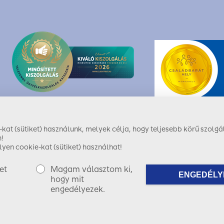
at (sütiket) használunk, melyek célja, hogy teljesebb körű szolgál
!
yen cookie-kat (sütiket) használhat!
et
Magam választom ki,
ENGEDÉLY
ShiwaForce.com
hogy mit
engedélyezek.
Copyright © 2017 SIGNAL IDUNA Biztosító Zrt.