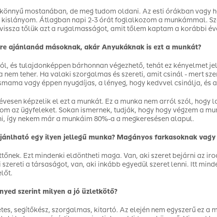
könnyű mostanában, de meg tudom oldani. Az esti órákban vagy 
a kislányom. Átlagban napi 2-3 órát foglalkozom a munkámmal. S
issza tőlük azt a rugalmasságot, amit tőlem kaptam a korábbi é
re ajánlanád másoknak, akár Anyukáknak is ezt a munkát?
ól, és tulajdonképpen bárhonnan végezhető, tehát ez kényelmet je
 nem teher. Ha valaki szorgalmas és szereti, amit csinál - mert sze
smama vagy éppen nyugdíjas, a lényeg, hogy kedvvel csinálja, és ak
évesen képzelik el ezt a munkát. Ez a munka nem arról szól, hogy 
om az ügyfeleket. Sokan ismernek, tudják, hogy hogy végzem a mu
i, így nekem már a munkáim 80%-a a megkeresésen alapul.
jánlható egy ilyen jellegű munka?
Magányos farkasoknak vagy 
tőnek. Ezt mindenki eldöntheti maga. Van, aki szeret bejárni az iro
i szereti a társaságot, van, aki inkább egyedül szeret lenni. Itt mi
lőt.
yed szerint milyen a jó üzletkötő?
tes, segítőkész, szorgalmas, kitartó. Az elején nem egyszerű ez a 