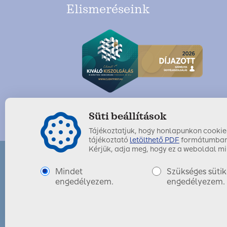
Elismeréseink
Süti beállítások
Tájékoztatjuk, hogy honlapunkon cookie-k
tájékoztató
letölthető PDF
formátumban
Kérjük, adja meg, hogy ez a weboldal mil
Mindet
Szükséges sütik
SIGNAL IDUNA Biztosító Zrt.
Utolsó módosítás dátuma:
engedélyezem.
2021. április 06.
engedélyezem.