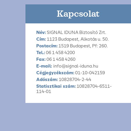
Kapcsolat
Név:
SIGNAL IDUNA Biztosító Zrt.
Cím:
1123 Budapest, Alkotás u. 50.
Postacím:
1519 Budapest, Pf: 260.
Tel.:
06 1 458 4200
Fax:
06 1 458 4260
E-mail:
info@signal-iduna.hu
Cégjegyzékszám:
01-10-042159
Adószám:
10828704-2-44
Statisztikai szám:
10828704-6511-
114-01