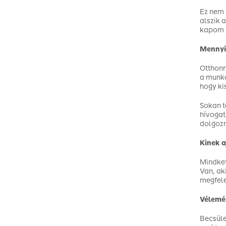
Ez nem 
alszik 
kapom v
Mennyi
Otthonr
a munka
hogy ki
Sokan t
hívogat
dolgozn
Kinek a
Mindket
Van, ak
megfele
Vélemén
Becsüle