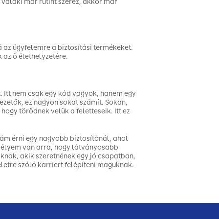
 valaki már rutint szerez, akkor már
az ügyfelemre a biztosítási termékeket.
 az ő élethelyzetére.
. Itt nem csak egy kód vagyok, hanem egy
ezetők, ez nagyon sokat számít. Sokan,
gy törődnek velük a feletteseik. Itt ez
ám érni egy nagyobb biztosítónál, ahol
esélyem van arra, hogy látványosabb
nak, akik szeretnének egy jó csapatban,
etre szóló karriert felépíteni maguknak.