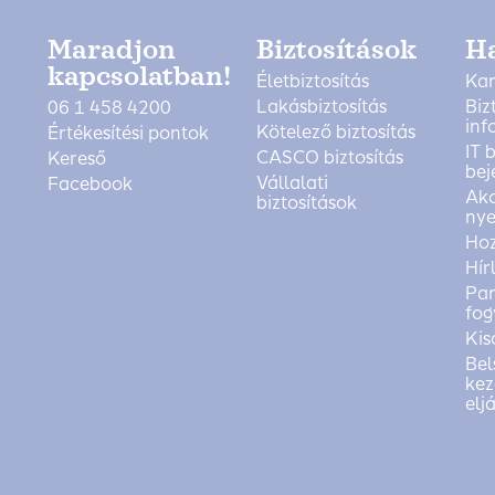
Maradjon
Biztosítások
H
kapcsolatban!
Életbiztosítás
Kar
Lakásbiztosítás
Biz
06 1 458 4200
inf
Kötelező biztosítás
Értékesítési pontok
IT 
CASCO biztosítás
Kereső
bej
Vállalati
Facebook
Akc
biztosítások
nye
Ho
Hír
Pan
fog
Kis
Bel
kez
elj