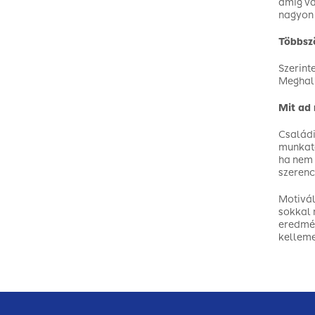
amíg va
nagyon
Többszö
Szerint
Meghall
Mit ad
Családi
munkatá
ha nem 
szerenc
Motivál
sokkal 
eredmén
kelleme