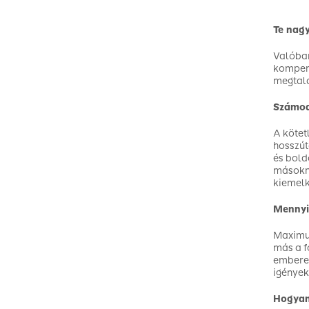
Te nagy
Valóban
kompenz
megtalá
Számod
A kötet
hosszút
és bold
másokna
kiemelk
Mennyi 
Maximum
más a f
emberek
igények
Hogyan