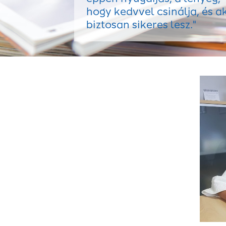
hogy kedvvel csinálja, és a
biztosan sikeres lesz."