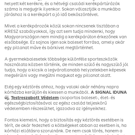
helyett két kerékre, és a hétvégi családi kerékpártúrázók
száma is megugrik ilyenkor. Sokan választják a munkába
járáshoz is a kerékpárt a jó idő beköszöntével.
Mivel a kerékpározók közül sokan nincsenek tisztában a
KRESZ szabályokkal, így azt sem tudja mindenki, hogy
Magyarországon nem mindig a kerékpárúton érkezőnek van
elsőbbsége. Ez sajnos igen sok baleset forrása, amely akár
egy pillanat műve és bárkivel megtörténhet.
A gyermekbalesetek többsége különféle sporteszközök
használata közben történik, de minden szülő és nagyszülő jól
tudja, hogy a kicsik a legváratlanabb helyzetekben képesek
megsérülni vagy megütni magukat egy pillanat alatt.
Elég egy kéztörés ahhoz, hogy valaki akár néhány napra
kórházba kerüljön és kiessen a munkából.
A SIGNAL IDUNA
új,
Testreszabott Védelem
csoportos baleset-, élet- és
egészségbiztosításával az egész család teljeskörű
védelemben részesülhet, igazodva az igényeikhez.
Fontos kiemelni, hogy a biztosítás egy kéztörés esetében is
térít, de akár fedezheti a költségeket abban az esetben is, ha
kórházi ellátásra szorulnánk. De nem csak törés, hanem a