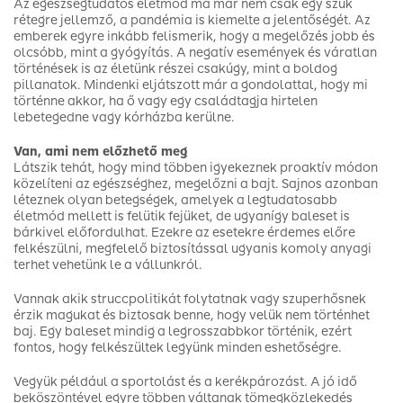
Az egészségtudatos életmód ma már nem csak egy szűk
rétegre jellemző, a pandémia is kiemelte a jelentőségét. Az
emberek egyre inkább felismerik, hogy a megelőzés jobb és
olcsóbb, mint a gyógyítás. A negatív események és váratlan
történések is az életünk részei csakúgy, mint a boldog
pillanatok. Mindenki eljátszott már a gondolattal, hogy mi
történne akkor, ha ő vagy egy családtagja hirtelen
lebetegedne vagy kórházba kerülne.
Van, ami nem előzhető meg
Látszik tehát, hogy mind többen igyekeznek proaktív módon
közelíteni az egészséghez, megelőzni a bajt. Sajnos azonban
léteznek olyan betegségek, amelyek a legtudatosabb
életmód mellett is felütik fejüket, de ugyanígy baleset is
bárkivel előfordulhat. Ezekre az esetekre érdemes előre
felkészülni, megfelelő biztosítással ugyanis komoly anyagi
terhet vehetünk le a vállunkról.
Vannak akik struccpolitikát folytatnak vagy szuperhősnek
érzik magukat és biztosak benne, hogy velük nem történhet
baj. Egy baleset mindig a legrosszabbkor történik, ezért
fontos, hogy felkészültek legyünk minden eshetőségre.
Vegyük például a sportolást és a kerékpározást. A jó idő
beköszöntével egyre többen váltanak tömegközlekedés