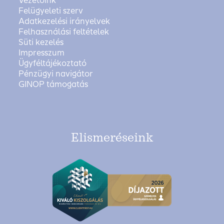
Vezetőink
Felügyeleti szerv
Adatkezelési irányelvek
Felhasználási feltételek
Süti kezelés
Impresszum
Ügyféltájékoztató
Pénzügyi navigátor
GINOP támogatás
Elismeréseink