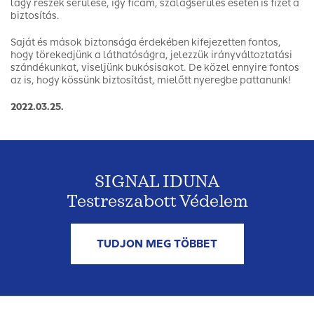
lágy részek sérülése, így ficam, szalagsérülés esetén is fizet a
biztosítás.
Saját és mások biztonsága érdekében kifejezetten fontos,
hogy törekedjünk a láthatóságra, jelezzük irányváltoztatási
szándékunkat, viseljünk bukósisakot. De közel ennyire fontos
az is, hogy kössünk biztosítást, mielőtt nyeregbe pattanunk!
2022.03.25.
SIGNAL IDUNA
Testreszabott Védelem
TUDJON MEG TÖBBET