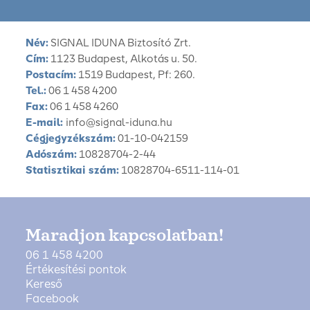
Név:
SIGNAL IDUNA Biztosító Zrt.
Cím:
1123 Budapest, Alkotás u. 50.
Postacím:
1519 Budapest, Pf: 260.
Tel.:
06 1 458 4200
Fax:
06 1 458 4260
E-mail:
info@signal-iduna.hu
Cégjegyzékszám:
01-10-042159
Adószám:
10828704-2-44
Statisztikai szám:
10828704-6511-114-01
Maradjon kapcsolatban!
06 1 458 4200
Értékesítési pontok
Kereső
Facebook