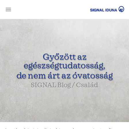
SI
Győzött az
egészségtudatosság,
de nem árt az óvatosság
SIGNAL Blog / Család