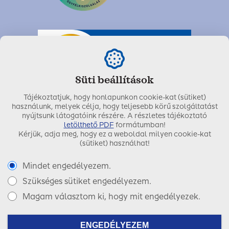
Süti beállítások
Tájékoztatjuk, hogy honlapunkon cookie-kat (sütiket)
használunk, melyek célja, hogy teljesebb körű szolgáltatást
nyújtsunk látogatóink részére. A részletes tájékoztató
letölthető PDF
formátumban!
Kérjük, adja meg, hogy ez a weboldal milyen cookie-kat
Utolsó módosítás dátuma:
2023. február 06.
(sütiket) használhat!
Mindet engedélyezem.
Szükséges sütiket engedélyezem.
Copyright © 2017 SIGNAL IDUNA Biztosító Zrt.
Magam választom ki, hogy mit engedélyezek.
Facebook
LinkedIn
Instagram
ENGEDÉLYEZEM