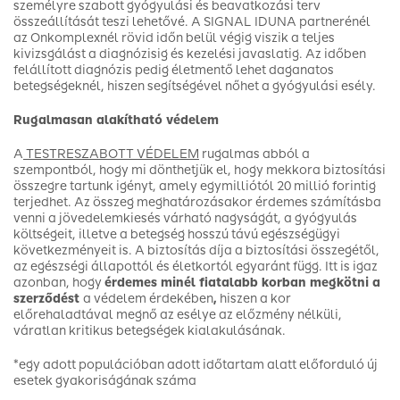
személyre szabott gyógyulási és beavatkozási terv
összeállítását teszi lehetővé. A SIGNAL IDUNA partnerénél
az Onkomplexnél rövid időn belül végig viszik a teljes
kivizsgálást a diagnózisig és kezelési javaslatig. Az időben
felállított diagnózis pedig életmentő lehet daganatos
betegségeknél, hiszen segítségével nőhet a gyógyulási esély.
Rugalmasan alakítható védelem
A
TESTRESZABOTT VÉDELEM
rugalmas abból a
szempontból, hogy mi dönthetjük el, hogy mekkora biztosítási
összegre tartunk igényt, amely egymilliótól 20 millió forintig
terjedhet. Az összeg meghatározásakor érdemes számításba
venni a jövedelemkiesés várható nagyságát, a gyógyulás
költségeit, illetve a betegség hosszú távú egészségügyi
következményeit is. A biztosítás díja a biztosítási összegétől,
az egészségi állapottól és életkortól egyaránt függ. Itt is igaz
azonban, hogy
érdemes minél fiatalabb korban megkötni a
szerződést
a védelem érdekében
,
hiszen a kor
előrehaladtával megnő az esélye az előzmény nélküli,
váratlan kritikus betegségek kialakulásának.
*egy adott populációban adott időtartam alatt előforduló új
esetek gyakoriságának száma