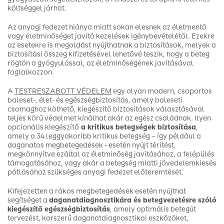
költséggel járhat.
Az anyagi fedezet hiánya miatt sokan elesnek az életmentő
vagy életminőséget javító kezelések igénybevételétől. Ezekre
az esetekre is megoldást nyújthatnak a biztosítások, melyek a
biztosítási összeg kifizetésével lehetővé teszik, hogy a beteg
rögtön a gyógyulással, az életminőségének javításával
foglalkozzon.
A
TESTRESZABOTT VÉDELEM
egy olyan modern, csoportos
baleset-, élet- és egészségbiztosítás, amely baleseti
csomaghoz köthető, kiegészítő biztosítások választásával
teljes körű védelmet kínálhat akár az egész családnak. Ilyen
opcionális kiegészítő
a kritikus betegségek biztosítása
,
amely a 34 leggyakoribb kritikus betegség – így például a
daganatos megbetegedések - esetén nyújt térítést,
megkönnyítve ezáltal az életminőség javításához, a felépülés
támogatásához, vagy akár a betegség miatti jövedelemkiesés
pótlásához szükséges anyagi fedezet előteremtését.
Kifejezetten a rákos megbetegedések esetén nyújthat
segítséget a
daganatdiagnosztikára és betegvezetésre szóló
kiegészítő egészségbiztosítás
, amely optimális betegút
tervezést, korszerű daganatdiagnosztikai eszközöket,