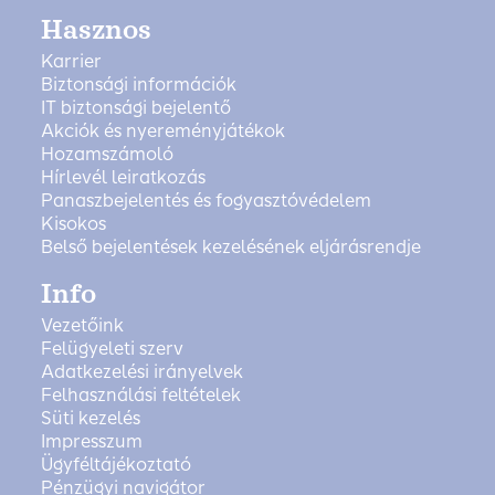
Hasznos
Karrier
Biztonsági információk
IT biztonsági bejelentő
Akciók és nyereményjátékok
Hozamszámoló
Hírlevél leiratkozás
Panaszbejelentés és fogyasztóvédelem
Kisokos
Belső bejelentések kezelésének eljárásrendje
Info
Vezetőink
Felügyeleti szerv
Adatkezelési irányelvek
Felhasználási feltételek
Süti kezelés
Impresszum
Ügyféltájékoztató
Pénzügyi navigátor