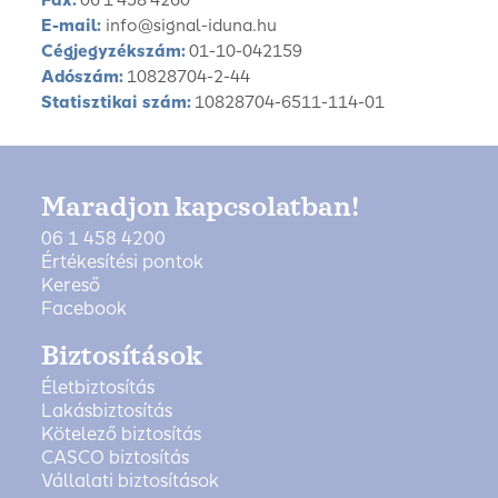
Fax:
06 1 458 4260
E-mail:
info@signal-iduna.hu
Cégjegyzékszám:
01-10-042159
Adószám:
10828704-2-44
Statisztikai szám:
10828704-6511-114-01
Maradjon kapcsolatban!
06 1 458 4200
Értékesítési pontok
Kereső
Facebook
Biztosítások
Életbiztosítás
Lakásbiztosítás
Kötelező biztosítás
CASCO biztosítás
Vállalati biztosítások