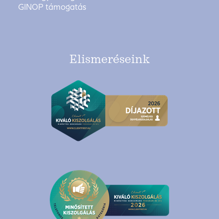
GINOP támogatás
Elismeréseink