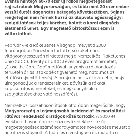
Évente mintegy 60-70 ezer új rákos megbetegedést
regisztrálnak Magyarországon, és több mint 30 ezer ember
veszíti életét daganatos betegség következtében. Sajnos
rengetegen nem férnek hozzá az alapvető egészségügyi
szolgáltatások teljes köréhez, holott a korai diagnózis
életmentő lehet. Egy megfelelő biztosítással ezen is
változtathat.
Február 4-e a Rákellenes Világnap, melyet a 2000
februárjában Párizsban tartott első rákellenes
világkongresszusán hirdetett meg a Nemzetközi Rákellenes
Unió (UICC). Tavaly az UICC 3 éves programot hirdetett,
„Close the Care Gap” mottóval, ugyanis a rákgondozás
területén óriási szakadék figyelhető meg, hatalmas az
ellátási egyenlőtlenség. A program hosszú távú célja, hogy
újragondoljuk a rendszereinket, bővítsük a rákkal
kapcsolatos ismereteket, és megkönnyítsük a
szolgáltatásokhoz való hozzáférést.
Nemzetközi összehasonlítások általában megerősítik, hogy
Magyarország a legmagasabb incidencia* és mortalitási
rátával ­rendelkező országok közé tartozik
. A 2010-es
években - hasonlóan az előző évtizedekhez - az új
megbetegedések számának folyamatos növekedése mellett a
halálozás stagnált. A tüdő- és a vastagbélrák mutatta a