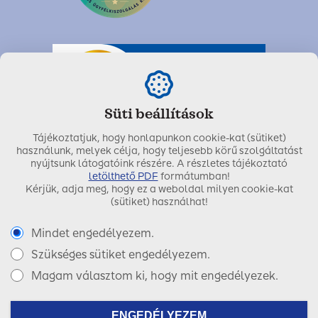
Süti beállítások
Tájékoztatjuk, hogy honlapunkon cookie-kat (sütiket)
használunk, melyek célja, hogy teljesebb körű szolgáltatást
nyújtsunk látogatóink részére. A részletes tájékoztató
letölthető PDF
formátumban!
Kérjük, adja meg, hogy ez a weboldal milyen cookie-kat
Utolsó módosítás dátuma:
2022. július 15.
(sütiket) használhat!
Mindet engedélyezem.
Szükséges sütiket engedélyezem.
Copyright © 2017 SIGNAL IDUNA Biztosító Zrt.
Magam választom ki, hogy mit engedélyezek.
Facebook
LinkedIn
Instagram
ENGEDÉLYEZEM