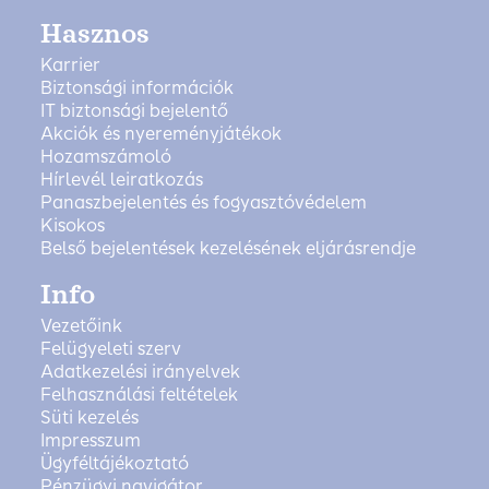
Hasznos
Karrier
Biztonsági információk
IT biztonsági bejelentő
Akciók és nyereményjátékok
Hozamszámoló
Hírlevél leiratkozás
Panaszbejelentés és fogyasztóvédelem
Kisokos
Belső bejelentések kezelésének eljárásrendje
Info
Vezetőink
Felügyeleti szerv
Adatkezelési irányelvek
Felhasználási feltételek
Süti kezelés
Impresszum
Ügyféltájékoztató
Pénzügyi navigátor