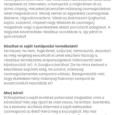
recepteket az interneten, a humusztól a májkrémen át az
alma-chipsig, melyeket jellemzően műanyag csomagolásban
lehet megvásárolni. Mondj nemet az egyenként csomagoltak
ételekre, rágcsálnivalókra. Vásárolj élelmiszert (joghurtot,
sajtot, szalámit, chipset) nagy tételben és csomagolj
magadnak vagy a gyerekednek abból porciózott adagokat. A
nagyobb kiszerelések ráadásul olcsóbbak is, így pénzt is
spórolhatsz
!
Készítsd el saját testápolási termékeidet!
Ha hiszed, ha nem, fogkrémet, szájvizet, hámlasztót, dezodort
és még rengeteg kenceficét el lehet készíteni házilag is,
ráadásul természetes alapanyagokból (hámlasztót akár
kávézaccból is!). A Google a barátod. De ha nincs kedved a
készítéssel bajlódni elég, ha szilárd, műanyag
csomagolásmentes samponra váltasz. Belegondoltál már,
hogy életedben hány műanyag flakonnyi sampont és
kondicionálót használtál el?
Merj kérni!
Elfelejtetted a saját elviteles poharadat magaddal vinni a
kávézóba? Kérj egy igazit és vidd vissza, ha kiittad. Szeretnéd,
ha a kedvenc elviteles éttermed a saját edényedbe
csomagolná az ételt? Kérd meg a kiszolgálót. Ma már