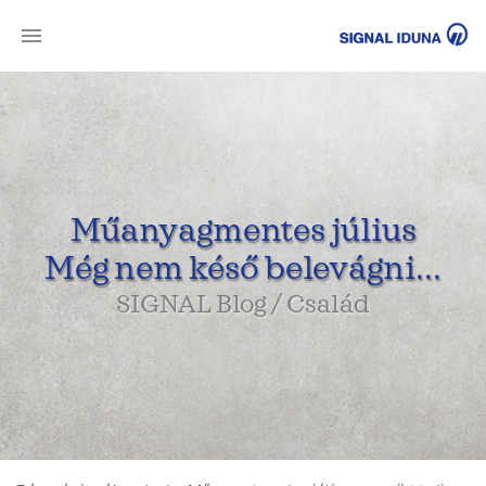
SI
Műanyagmentes július
Még nem késő belevágni...
SIGNAL Blog / Család