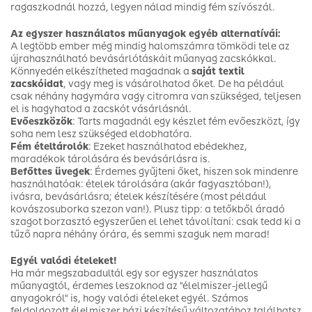
ragaszkodnál hozzá, legyen nálad mindig fém szívószál.
Az egyszer használatos műanyagok egyéb alternatívái:
A legtöbb ember még mindig halomszámra tömködi tele az
újrahasználható bevásárlótáskáit műanyag zacskókkal.
Könnyedén elkészítheted magadnak a
saját textil
zacskóidat
, vagy meg is vásárolhatod őket. De ha például
csak néhány hagymára vagy citromra van szükséged, teljesen
el is hagyhatod a zacskót vásárlásnál.
Evőeszközök
: Tarts magadnál egy készlet fém evőeszközt, így
soha nem lesz szükséged eldobhatóra.
Fém ételtárolók
: Ezeket használhatod ebédekhez,
maradékok tárolására és bevásárlásra is.
Befőttes üvegek
: Érdemes gyűjteni őket, hiszen sok mindenre
használhatóak: ételek tárolására (akár fagyasztóban!),
ivásra, bevásárlásra; ételek készítésére (most például
kovászosuborka szezon van!). Plusz tipp: a tetőkből áradó
szagot borzasztó egyszerűen el lehet távolítani: csak tedd ki a
tűző napra néhány órára, és semmi szaguk nem marad!
Egyél valódi ételeket!
Ha már megszabadultál egy sor egyszer használatos
műanyagtól, érdemes leszoknod az "élelmiszer-jellegű
anyagokról" is, hogy valódi ételeket egyél. Számos
feldolgozott élelmiszer házi készítésű változatához találhatsz