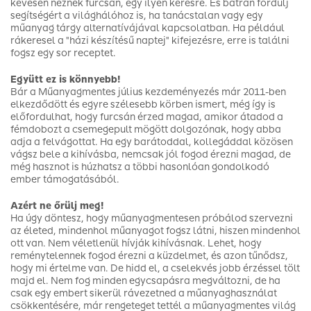
kevesen néznek furcsán, egy ilyen kérésre. És bátran fordulj
segítségért a világhálóhoz is, ha tanácstalan vagy egy
műanyag tárgy alternatívájával kapcsolatban. Ha például
rákeresel a "házi készítésű naptej" kifejezésre, erre is találni
fogsz egy sor receptet.
Együtt ez is könnyebb!
Bár a Műanyagmentes július kezdeményezés már 2011-ben
elkezdődött és egyre szélesebb körben ismert, még így is
előfordulhat, hogy furcsán érzed magad, amikor átadod a
fémdobozt a csemegepult mögött dolgozónak, hogy abba
adja a felvágottat. Ha egy barátoddal, kollegáddal közösen
vágsz bele a kihívásba, nemcsak jól fogod érezni magad, de
még hasznot is húzhatsz a többi hasonlóan gondolkodó
ember támogatásából.
Azért ne őrülj meg!
Ha úgy döntesz, hogy műanyagmentesen próbálod szervezni
az életed, mindenhol műanyagot fogsz látni, hiszen mindenhol
ott van. Nem véletlenül hívják kihívásnak. Lehet, hogy
reménytelennek fogod érezni a küzdelmet, és azon tűnődsz,
hogy mi értelme van. De hidd el, a cselekvés jobb érzéssel tölt
majd el. Nem fog minden egycsapásra megváltozni, de ha
csak egy embert sikerül rávezetned a műanyaghasználat
csökkentésére, már rengeteget tettél a műanyagmentes világ