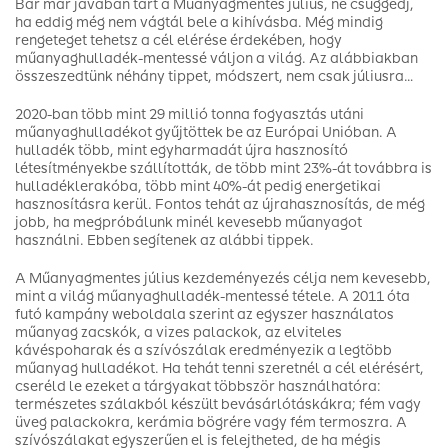
Bár már javában tart a Műanyagmentes július, ne csüggedj,
ha eddig még nem vágtál bele a kihívásba. Még mindig
rengeteget tehetsz a cél elérése érdekében, hogy
műanyaghulladék-mentessé váljon a világ. Az alábbiakban
összeszedtünk néhány tippet, módszert, nem csak júliusra…
2020-ban több mint 29 millió tonna fogyasztás utáni
műanyaghulladékot gyűjtöttek be az Európai Unióban. A
hulladék több, mint egyharmadát újra hasznosító
létesítményekbe szállították, de több mint 23%-át továbbra is
hulladéklerakóba, több mint 40%-át pedig energetikai
hasznosításra kerül. Fontos tehát az újrahasznosítás, de még
jobb, ha megpróbálunk minél kevesebb műanyagot
használni. Ebben segítenek az alábbi tippek.
A Műanyagmentes július kezdeményezés célja nem kevesebb,
mint a világ műanyaghulladék-mentessé tétele. A 2011 óta
futó kampány weboldala szerint az egyszer használatos
műanyag zacskók, a vizes palackok, az elviteles
kávéspoharak és a szívószálak eredményezik a legtöbb
műanyag hulladékot. Ha tehát tenni szeretnél a cél elérésért,
cseréld le ezeket a tárgyakat többször használhatóra:
természetes szálakból készült bevásárlótáskákra; fém vagy
üveg palackokra, kerámia bögrére vagy fém termoszra. A
szívószálakat egyszerűen el is felejtheted, de ha mégis