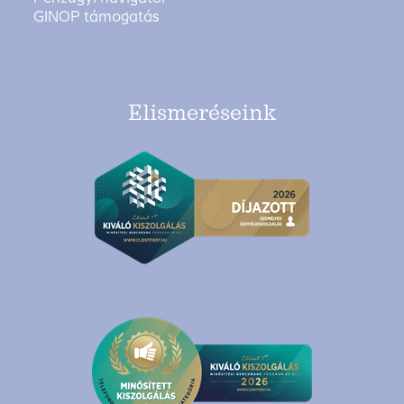
GINOP támogatás
Elismeréseink