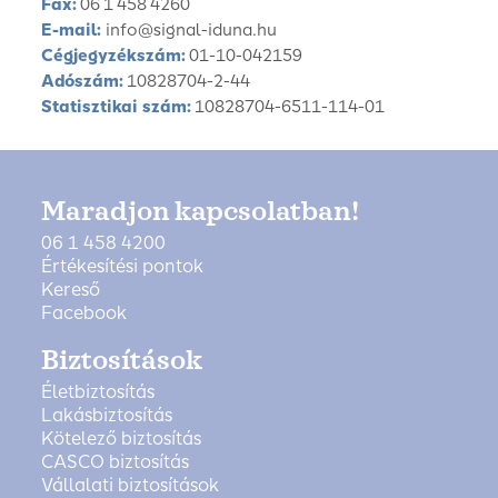
Fax:
06 1 458 4260
E-mail:
info@signal-iduna.hu
Cégjegyzékszám:
01-10-042159
Adószám:
10828704-2-44
Statisztikai szám:
10828704-6511-114-01
Maradjon kapcsolatban!
06 1 458 4200
Értékesítési pontok
Kereső
Facebook
Biztosítások
Életbiztosítás
Lakásbiztosítás
Kötelező biztosítás
CASCO biztosítás
Vállalati biztosítások