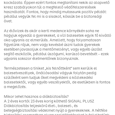
kockázata. Éppen ezért fontos megtanítani nekik az alapvető
kresz szabályokon túl a megfelelő védőfelszerelések
használatát. Fontos, hogy mindig mutassunk pozitív példát:
például vegyük fel mi is a sisakot, kössük be a biztonsági
övet.
Az élővizek és akár a kerti medence környékén soha ne
hagyjuk egyedül a gyerekeket, a vízi balesetek egyik fő kiváltó
oka ugyanis az elmerülés. Amellett, hogy folyamatosan
figyelünk rájuk, nem vagy kevésbé úszni tudok gyerekek
esetében javasoljuk a mentőmellényt, vagy egyéb úszást
segítő eszközök, például úszógumi, karúszó bevetését – ezek
ugyanis sokszor életmentőnek bizonyulnak.
Természetesen a tiniket „kis felnőttként” sem kerülik el
balesetveszélyek, önállósodási vágyuk folytán pedig
szülőként sem tudjuk őket megvédeni a közlekedési
balesetektől, vagy egyéb veszélyektől, de esetükben is fontos
a megelőzés.
Mikor lehet hasznos a diákbiztosítás?
A 2 éves kortól 23 éves korig köthető SIGNAL PLUSZ
Diákbiztosítás teljeskörű élet-, baleset-, és
betegségbiztosítási védelmet nyújt a gyerekeknek. A hétféle