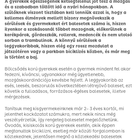
A gyerekek egészségének kétségtelenül jót tesz a mozgás
és a szabadban töltött idő a nyári hónapokban. A
szülőknek viszont tisztában kell lenniük azzal is, hogy a
kellemes élmények mellett bizony megnövekszik a
sérülések és gyermekeket ért balesetek száma is, hiszen
ilyenkor a szokásosnál többet mozognak, előkerülnek a
kerékpárok, gördeszkák, rollerek, medencék és nem utolsó
sorban a trambulinok. A könnyű sérülések a
leggyakoribbak, hiszen elég egy rossz mozdulat a
játszótéren vagy a parkban biciklizés közben, és már meg
is történt a baj.
Bölcsődés korú gyerekek esetén a gyermek mindent fel akar
fedezni, kíváncsi, ugyanakkor még ügyetlenebb,
mozgáskoordinációja kevésbe fejlett. A leggyakoribb az
esés, leesés, beszorulás következtében létrejövő baleset, ezt
követik a fulladásos, forrázásos-égéses balesetek, illetve
mérgezések.
Tanítsuk meg kisgyermekeinknek már 2– 3 éves kortól, mi
jelenthet kockázatot számukra, mert nekik nincs még
veszélyérzetük, így rengeteg balesetet megelőzhetünk.
Óvodás, kisiskolás korú gyerekek esetén, akik éppen
megtanultak biciklizni, esetleg már közúti forgalomban is
közlekednek, jelentősen megnő a közlekedési balesetek