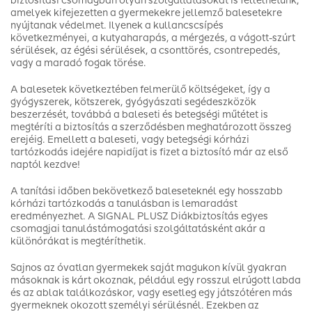
biztosítási csomagban olyan szolgáltatásokat is fellelhetünk,
amelyek kifejezetten a gyermekekre jellemző balesetekre
nyújtanak védelmet. Ilyenek a kullancscsípés
következményei, a kutyaharapás, a mérgezés, a vágott-szúrt
sérülések, az égési sérülések, a csonttörés, csontrepedés,
vagy a maradó fogak törése.
A balesetek következtében felmerülő költségeket, így a
gyógyszerek, kötszerek, gyógyászati segédeszközök
beszerzését, továbbá a baleseti és betegségi műtétet is
megtéríti a biztosítás a szerződésben meghatározott összeg
erejéig. Emellett a baleseti, vagy betegségi kórházi
tartózkodás idejére napidíjat is fizet a biztosító már az első
naptól kezdve!
A tanítási időben bekövetkező baleseteknél egy hosszabb
kórházi tartózkodás a tanulásban is lemaradást
eredményezhet. A SIGNAL PLUSZ Diákbiztosítás egyes
csomagjai tanulástámogatási szolgáltatásként akár a
különórákat is megtéríthetik.
Sajnos az óvatlan gyermekek saját magukon kívül gyakran
másoknak is kárt okoznak, például egy rosszul elrúgott labda
és az ablak találkozáskor, vagy esetleg egy játszótéren más
gyermeknek okozott személyi sérülésnél. Ezekben az