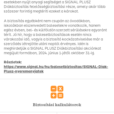
esetekben nyújt anyagi segítséget a SIGNAL PLUSZ
Diákbiztosítás felelősségbiztosítási része, amely akár több
százezer forintig megtéríti ezeket a károkat.
A biztosítás egyébként nem csupán az óvodákban,
iskolákban elszenvedett balesetekre vonatkozik, hanem
egész évben, bel- és külföldön szerzett sérülésekre egyaránt
térít. Jó hír, hogy a balesetbiztosítások esetén nincs
várakozási idő, vagyis a biztosító kockázatviselése már a
szerződés létrejötte utáni naptól érvényes. Idén is
meghirdetjük a SIGNAL PLUSZ Diákbiztosítási akciónkat
megújult formában, 2024. június 1-jétől október 31-ig.
Részletek:
https://www.signal.hu/hu/balesetbiztositas/SIGNAL-Diak-
Plusz-nyeremenyjatek
Biztosítási kalkulátorok