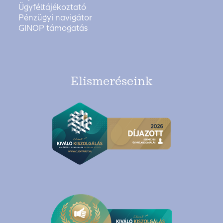
Ügyféltájékoztató
Pénzügyi navigátor
GINOP támogatás
Elismeréseink