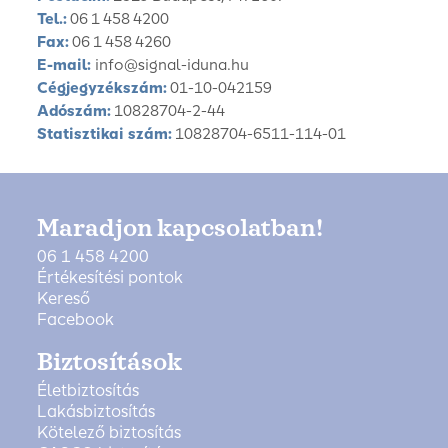
Tel.:
06 1 458 4200
Fax:
06 1 458 4260
E-mail:
info@signal-iduna.hu
Cégjegyzékszám:
01-10-042159
Adószám:
10828704-2-44
Statisztikai szám:
10828704-6511-114-01
Maradjon kapcsolatban!
06 1 458 4200
Értékesítési pontok
Kereső
Facebook
Biztosítások
Életbiztosítás
Lakásbiztosítás
Kötelező biztosítás