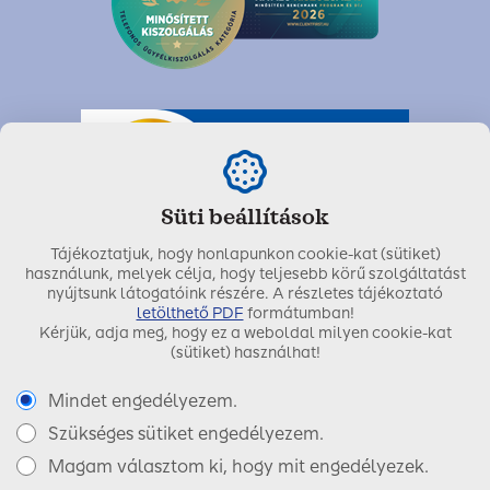
Süti beállítások
Tájékoztatjuk, hogy honlapunkon cookie-kat (sütiket)
használunk, melyek célja, hogy teljesebb körű szolgáltatást
nyújtsunk látogatóink részére. A részletes tájékoztató
letölthető PDF
formátumban!
Kérjük, adja meg, hogy ez a weboldal milyen cookie-kat
Utolsó módosítás dátuma:
2024. június 17.
(sütiket) használhat!
Mindet engedélyezem.
Szükséges sütiket engedélyezem.
Copyright © 2017 SIGNAL IDUNA Biztosító Zrt.
Magam választom ki, hogy mit engedélyezek.