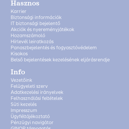
Hasznos
Karrier
Biztonsági információk
IT biztonsági bejelentő
Akciók és nyereményjátékok
Hozamszámoló
Hírlevél leiratkozás
Panaszbejelentés és fogyasztóvédelem
Kisokos
Belső bejelentések kezelésének eljárásrendje
Info
Vezetőink
Felügyeleti szerv
Adatkezelési irányelvek
Felhasználási feltételek
Süti kezelés
Impresszum
Ügyféltájékoztató
Pénzügyi navigátor
GINOP támogatás