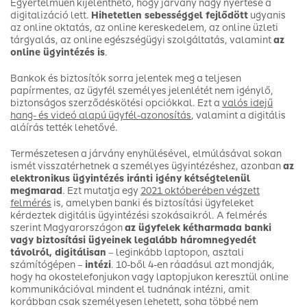
Egyértelműen kijelenthető, hogy járvány nagy nyertese a
digitalizáció lett.
Hihetetlen sebességgel fejlődött
ugyanis
az online oktatás, az online kereskedelem, az online üzleti
tárgyalás, az online egészségügyi szolgáltatás, valamint
az
online ügyintézés is
.
Bankok és biztosítók sorra jelentek meg a teljesen
papírmentes, az ügyfél személyes jelenlétét nem igénylő,
biztonságos szerződéskötési opciókkal. Ezt a
valós idejű
hang- és videó alapú ügyfél-azonosítás
, valamint a digitális
aláírás tették lehetővé.
Természetesen a járvány enyhülésével, elmúlásával sokan
ismét visszatérhetnek a személyes ügyintézéshez, azonban
az
elektronikus ügyintézés iránti igény kétségtelenül
megmarad
. Ezt mutatja egy
2021 októberében végzett
felmérés
is, amelyben banki és biztosítási ügyfeleket
kérdeztek digitális ügyintézési szokásaikról. A felmérés
szerint Magyarországon
az ügyfelek kétharmada banki
vagy biztosítási ügyeinek legalább háromnegyedét
távolról, digitálisan
– leginkább laptopon, asztali
számítógépen –
intézi
. 10-ből 4-en ráadásul azt mondják,
hogy ha okostelefonjukon vagy laptopjukon keresztül online
kommunikációval mindent el tudnának intézni, amit
korábban csak személyesen lehetett, soha többé nem