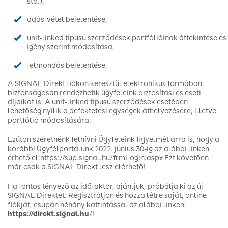
stb.),
adás-vétel bejelentése,
unit-linked típusú szerződések portfólióinak áttekintése és
igény szerint módosítása,
felmondás bejelentése.
A SIGNAL Direkt fiókon keresztül elektronikus formában,
biztonságosan rendezhetik ügyfeleink biztosítási és eseti
díjaikat is. A unit-linked típusú szerződések esetében
lehetőség nyílik a befektetési egységek áthelyezésére, illetve
portfólió módosítására.
Ezúton szeretnénk felhívni Ügyfeleink figyelmét arra is, hogy a
korábbi Ügyfélportálunk 2022. június 30-ig az alábbi linken
érhető el:
https://sup.signal.hu/frmLogin.aspx
Ezt követően
már csak a SIGNAL Direkt lesz elérhető!
Ha fontos tényező az időfaktor, ajánljuk, próbálja ki az új
SIGNAL Direktet. Regisztráljon és hozza létre saját, online
fiókját, csupán néhány kattintással az alábbi linken:
https://direkt.signal.hu
/
!