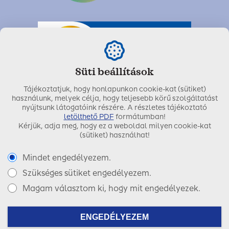
Süti beállítások
Tájékoztatjuk, hogy honlapunkon cookie-kat (sütiket)
használunk, melyek célja, hogy teljesebb körű szolgáltatást
nyújtsunk látogatóink részére. A részletes tájékoztató
letölthető PDF
formátumban!
Kérjük, adja meg, hogy ez a weboldal milyen cookie-kat
Utolsó módosítás dátuma:
2022. április 01.
(sütiket) használhat!
Mindet engedélyezem.
Szükséges sütiket engedélyezem.
Copyright © 2017 SIGNAL IDUNA Biztosító Zrt.
Magam választom ki, hogy mit engedélyezek.
Facebook
LinkedIn
Instagram
ENGEDÉLYEZEM