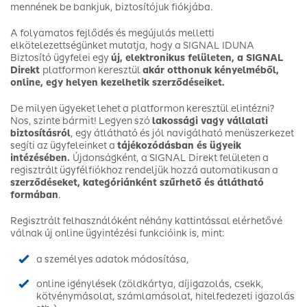
mennének be bankjuk, biztosítójuk fiókjába.
A folyamatos fejlődés és megújulás melletti
elkötelezettségünket mutatja, hogy a SIGNAL IDUNA
Biztosító ügyfelei egy
új, elektronikus felületen, a SIGNAL
Direkt
platformon keresztül
akár otthonuk kényelméből,
online, egy helyen kezelhetik szerződéseiket.
De milyen ügyeket lehet a platformon keresztül elintézni?
Nos, szinte bármit! Legyen szó
lakossági vagy vállalati
biztosításról
, egy átlátható és jól navigálható menüszerkezet
segíti az ügyfeleinket a
tájékozódásban és ügyeik
intézésében.
Újdonságként, a SIGNAL Direkt felületen a
regisztrált ügyfélfiókhoz rendeljük hozzá automatikusan a
szerződéseket, kategóriánként szűrhető és átlátható
formában
.
Regisztrált felhasználóként néhány kattintással elérhetővé
válnak új online ügyintézési funkcióink is, mint:
a személyes adatok módosítása,
online igénylések (zöldkártya, díjigazolás, csekk,
kötvénymásolat, számlamásolat, hitelfedezeti igazolás