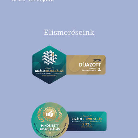
Elismeréseink