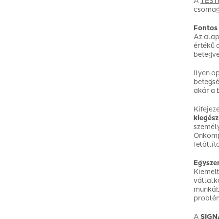
A
TEST
csomagh
Fontos
Az alap
értékű 
betegve
Ilyen o
betegsé
akár a 
Kifejez
kiegész
személy
Onkompl
felállí
Egysze
Kiemelt
vállalk
munkábó
problém
A
SIGNA