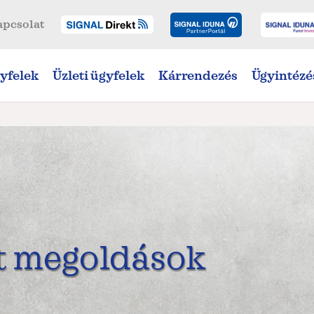
apcsolat
yfelek
Üzleti ügyfelek
Kárrendezés
Ügyintézé
t megoldások