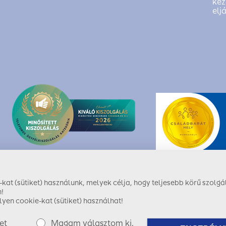
kez
elj
at (sütiket) használunk, melyek célja, hogy teljesebb körű szolgál
!
yen cookie-kat (sütiket) használhat!
et
Magam választom ki,