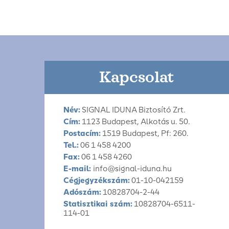
Kapcsolat
Név:
SIGNAL IDUNA Biztosító Zrt.
Cím:
1123 Budapest, Alkotás u. 50.
Postacím:
1519 Budapest, Pf: 260.
Tel.:
06 1 458 4200
Fax:
06 1 458 4260
E-mail:
info@signal-iduna.hu
Cégjegyzékszám:
01-10-042159
Adószám:
10828704-2-44
Statisztikai szám:
10828704-6511-
114-01