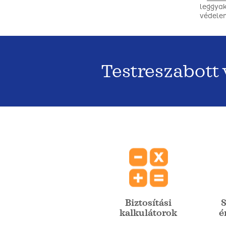
leggyak
védele
Testreszabott
Biztosítási
S
kalkulátorok
é