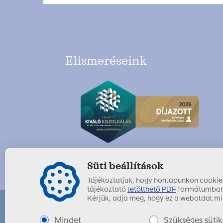
Elismeréseink
Süti beállítások
Tájékoztatjuk, hogy honlapunkon cookie-k
tájékoztató
letölthető PDF
formátumban
Kérjük, adja meg, hogy ez a weboldal mil
Mindet
Szükséges sütik
SIGNAL IDUNA Biztosító Zrt.