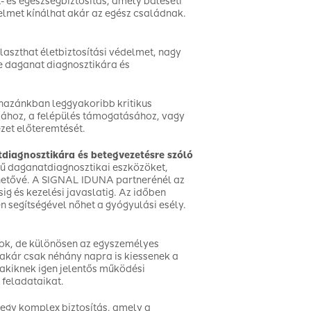
- és egészségbiztosítás, amely baleseti
elmet kínálhat akár az egész családnak.
laszthat életbiztosítási védelmet, nagy
ve daganat diagnosztikára és
 hazánkban leggyakoribb kritikus
ásához, a felépülés támogatásához, vagy
zet előteremtését.
diagnosztikára és betegvezetésre szóló
erű daganatdiagnosztikai eszközöket,
lehetővé. A SIGNAL IDUNA partnerénél az
sig és kezelési javaslatig. Az időben
n segítségével nőhet a gyógyulási esély.
sok, de különösen az egyszemélyes
kár csak néhány napra is kiessenek a
 akiknek igen jelentős működési
 feladataikat.
egy komplex biztosítás, amely a