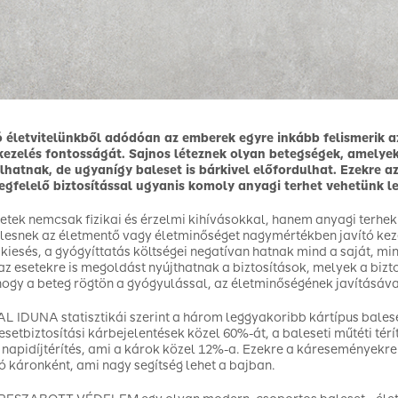
 életvitelünkből adódóan az emberek egyre inkább felismerik a
kezelés fontosságát. Sajnos léteznek olyan betegségek, amelyek
lhatnak, de ugyanígy baleset is bárkivel előfordulhat. Ezekre az
gfelelő biztosítással ugyanis komoly anyagi terhet vehetünk le
etek nemcsak fizikai és érzelmi kihívásokkal, hanem anyagi terhekk
lesnek az életmentő vagy életminőséget nagymértékben javító kez
 kiesés, a gyógyíttatás költségei negatívan hatnak mind a saját, m
az esetekre is megoldást nyújthatnak a biztosítások, melyek a bizto
 hogy a beteg rögtön a gyógyulással, az életminőségének javításáv
L IDUNA statisztikái szerint a három leggyakoribb kártípus baleset
lesetbiztosítási kárbejelentések közel 60%-át, a baleseti műtéti térí
 napidíjtérítés, ami a károk közel 12%-a. Ezekre a káreseményekre kö
tó káronként, ami nagy segítség lehet a bajban.