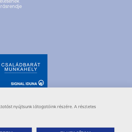
elésének
árásrendje
tatást nyújtsunk látogatóink részére. A részletes