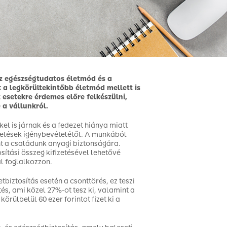
z egészségtudatos életmód és a
 a legkörültekintőbb életmód mellett is
 esetekre érdemes előre felkészülni,
 a vállunkról.
el is járnak és a fedezet hiánya miatt
elések igénybevételétől. A munkából
int a családunk anyagi biztonságára.
sítási összeg kifizetésével lehetővé
al foglalkozzon.
biztosítás esetén a csonttörés, ez teszi
tés, ami közel 27%-ot tesz ki, valamint a
rülbelül 60 ezer forintot fizet ki a