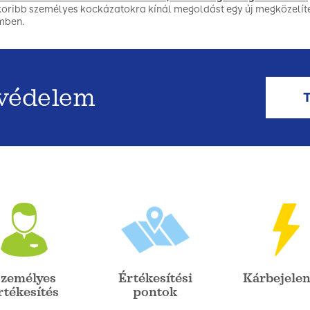
oribb személyes kockázatokra kínál megoldást egy új megközelíté
mben.
 védelem
zemélyes
Értékesítési
Kárbejelen
rtékesítés
pontok