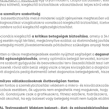
RESZABOTT VÉDELEM
egy olyan modern, csoportos baleset-, élet
oz köthető, kiegészítő biztosítások választásával teljes körű véd
 a személyre szabottság
 balesetbiztosítás mellé mindenki saját igényeinek megfelelően vá
diagnosztikai vizsgálatokra vonatkozó kiegészítő biztosítást, illet
zetésre szóló kiegészítő egészségbiztosítást.
pcionális kiegészítő
a kritikus betegségek biztosítása
, amely a 34
g esetén nyújt térítést, megkönnyítve ezáltal az életminőség javít
betegség miatti jövedelemkiesés pótlásához szükséges anyagi fede
etten a rákos megbetegedések esetén nyújthat segítséget a
daganat
ítő egészségbiztosítás
, amely optimális betegút tervezést, korsz
re szabott gyógyulási és beavatkozási terv összeállítását teszi 
exnél rövid időn belül végig viszik a teljes kivizsgálást a diagnózi
tott diagnózis pedig életmentő lehet daganatos betegségeknél, hisze
mélyes vállalkozásoknak életbevágóan fontos
en fontos a személybiztosítási védelem a mikro- és kisvállalkozá
ozások esetében, ők ugyanis nem engedhetik meg maguknak, hogy a
l. Gondoljunk csak a grafikusokra, fitnesz edzőkre, fodrászokra,
át okozhat, ha egy baleset vagy betegség miatt nem tudják ellátni
L Testreszabott Védelem baleset-, élet- és egészségbiztosítása