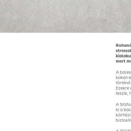
Rohanó
stressz
kialaku
mert me
A bales
sokan e
történő
Ezekre 
teszik,
A SIGNA
ki a ba
kórházi
biztosí