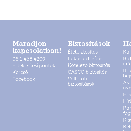
Maradjon
Biztosítások
H
kapcsolatban!
Életbiztosítás
Kar
Lakásbiztosítás
Biz
06 1 458 4200
inf
Kötelező biztosítás
Értékesítési pontok
IT 
CASCO biztosítás
Kereső
bej
Vállalati
Facebook
Akc
biztosítások
nye
Ho
Hír
Pan
fog
Kis
Bel