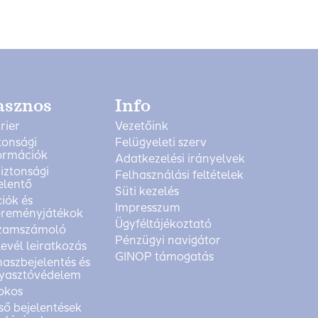
asznos
Info
rier
Vezetőink
tonsági
Felügyeleti szerv
ormációk
Adatkezelési irányelvek
biztonsági
Felhasználási feltételek
elentő
Süti kezelés
iók és
Impresszum
reményjátékok
Ügyféltájékoztató
zamszámoló
Pénzügyi navigátor
levél leiratkozás
GINOP támogatás
aszbejelentés és
yasztóvédelem
okos
ső bejelentések