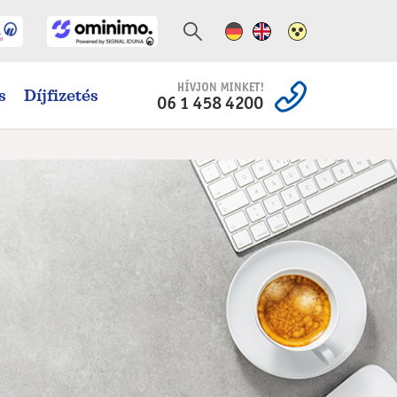
Német változat
Angol változat
Magas kontra
s
Díjfizetés