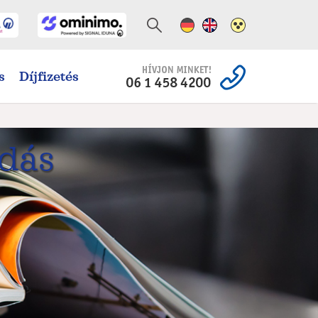
Német változat
Angol változat
Magas kontra
s
Díjfizetés
odás