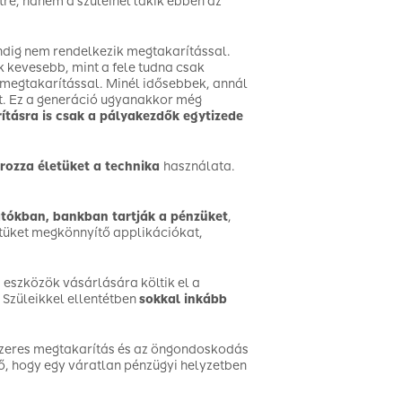
etre, hanem a szüleinél lakik ebben az
ndig nem rendelkezik megtakarítással.
 kevesebb, mint a fele tudna csak
 megtakarítással. Minél idősebbek, annál
t. Ez a generáció ugyanakkor még
ításra is csak a pályakezdők egytizede
ozza életüket a technika
használata.
atókban, bankban tartják a pénzüket
,
etüket megkönnyítő applikációkat,
 eszközök vásárlására költik el a
 Szüleikkel ellentétben
sokkal inkább
szeres megtakarítás és az öngondoskodás
ő, hogy egy váratlan pénzügyi helyzetben