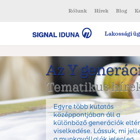
Rólunk
Hírek
Blog
K
Lakossági üg
Az Y generác
Tematikus hírek
Egyre több kutatás
középpontjában áll a
különböző generációk elté
viselkedése. Lássuk, mi jell
a munkavállalók jelenleg