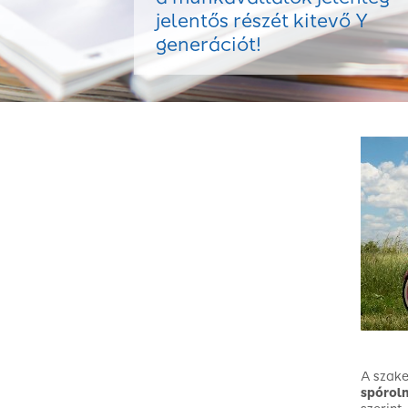
jelentős részét kitevő Y
generációt!
A szake
spórol