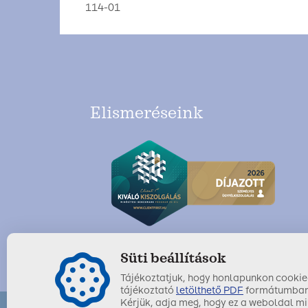
114-01
Elismeréseink
Süti beállítások
Tájékoztatjuk, hogy honlapunkon cookie-k
tájékoztató
letölthető PDF
formátumban
Kérjük, adja meg, hogy ez a weboldal mil