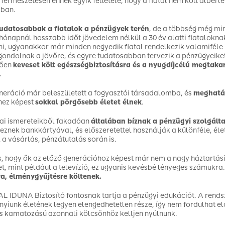
. Természetesen ennek egyik feltétele, hogy a fiatal nem költ albérl
kban.
udatosabbak a fiatalok a pénzügyek terén
, de a többség még mi
ónapnál hosszabb időt jövedelem nélkül a 30 év alatti fiataloknak
ni, ugyanakkor már minden negyedik fiatal rendelkezik valamiféle
gondolnak a jövőre, és egyre tudatosabban tervezik a pénzügyeike
zően
keveset költ egészségbiztosításra és a nyugdíjcélú megtakar
.
neráció már beleszületett a fogyasztói társadalomba, és
meghatár
hez képest
sokkal pörgősebb életet élnek
.
ai ismereteikből fakadóan
általában bíznak a pénzügyi szolgált
eznek bankkártyával, és előszeretettel használják a különféle, él
 a vásárlás, pénzátutalás során is.
, hogy ők az előző generációhoz képest már nem a nagy háztartási
t, mint például a televízió, ez ugyanis kevésbé lényeges számukra.
a, élménygyűjtésre költenek.
L IDUNA Biztosító fontosnak tartja a pénzügyi edukációt. A rend
yiunk életének legyen elengedhetetlen része, így nem fordulhat el
 kamatozású azonnali kölcsönhöz kelljen nyúlnunk.