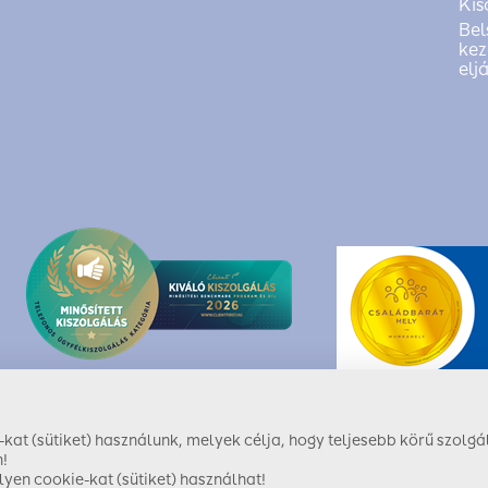
Kis
Bel
kez
elj
at (sütiket) használunk, melyek célja, hogy teljesebb körű szolgál
!
yen cookie-kat (sütiket) használhat!