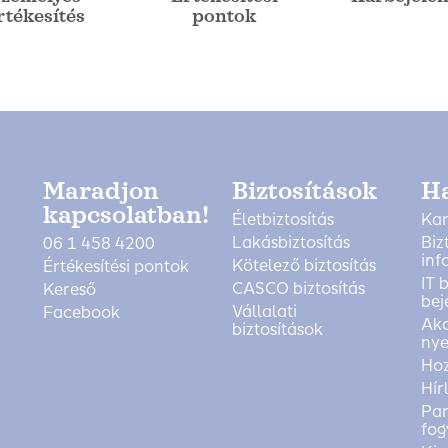
rtékesítés
pontok
Maradjon
Biztosítások
H
kapcsolatban!
Életbiztosítás
Kar
Lakásbiztosítás
Biz
06 1 458 4200
inf
Kötelező biztosítás
Értékesítési pontok
IT 
CASCO biztosítás
Kereső
bej
Vállalati
Facebook
Akc
biztosítások
nye
Ho
Hír
Pan
fog