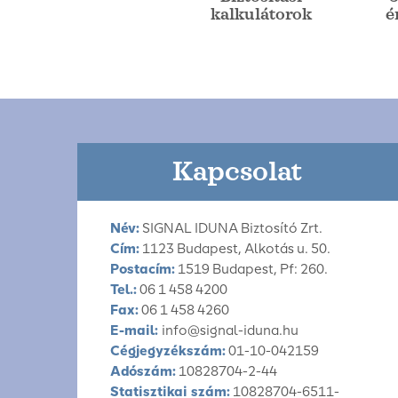
kalkulátorok
é
Kapcsolat
Név:
SIGNAL IDUNA Biztosító Zrt.
Cím:
1123 Budapest, Alkotás u. 50.
Postacím:
1519 Budapest, Pf: 260.
Tel.:
06 1 458 4200
Fax:
06 1 458 4260
E-mail:
info@signal-iduna.hu
Cégjegyzékszám:
01-10-042159
Adószám:
10828704-2-44
Statisztikai szám:
10828704-6511-