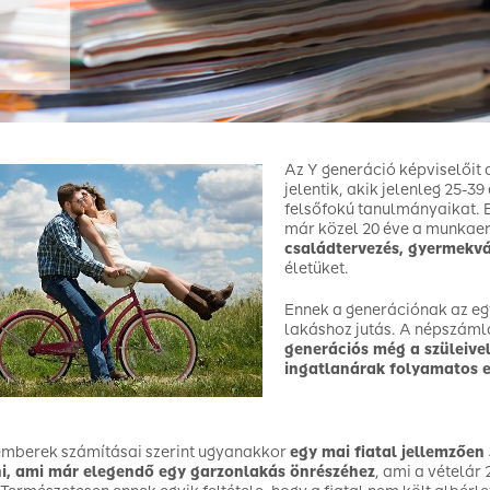
Az Y generáció képviselőit
jelentik, akik jelenleg 25-3
felsőfokú tanulmányaikat. 
már közel 20 éve a munkaer
családtervezés, gyermekvá
életüket.
Ennek a generációnak az eg
lakáshoz jutás. A népszáml
generációs még a szüleivel
ingatlanárak folyamatos 
mberek számításai szerint ugyanakkor
egy mai fiatal jellemzően
ni, ami már elegendő egy garzonlakás önrészéhez
, ami a vételár