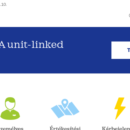
.10.
 unit-linked
zemélyes
Értékesítési
Kárbejelen