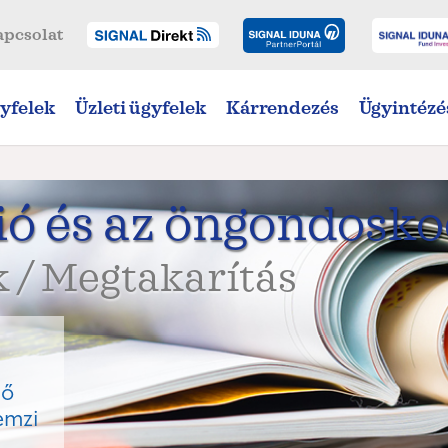
apcsolat
yfelek
Üzleti ügyfelek
Kárrendezés
Ügyintézé
ió és az öngondosk
 / Megtakarítás
rő
emzi