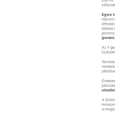
szerint
idősza
Egyre t
Három h
áthidal
többet 
jellem
gondol
Az Y ge
Szüleik
Technik
rendelk
például
Érdekes
pénzüke
utazásr
A SIGNA
mindann
a magas