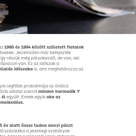
 az
1980 és 1994 között született fiatalok
9 évesek. Jellemzően már befejezték
Egy részük még pályakezdő, de van, aki
őpiacon van. Ez az időszak a
llalás időszaka
is, ami meghatározza az
yik legfőbb problémája az önálló
álás adatai szerint
minden harmadik Y
 él
együtt. Ennek egyik
oka az
emelkedése.
 5 év alatt össze tudna annyi pénzt
 20 százaléka a jelenlegi szabályok