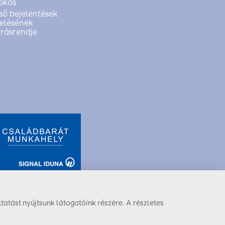
okos
ső bejelentések
elésének
árásrendje
tatást nyújtsunk látogatóink részére. A részletes