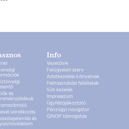
asznos
Info
rier
Vezetőink
tonsági
Felügyeleti szerv
ormációk
Adatkezelési irányelvek
biztonsági
Felhasználási feltételek
elentő
Süti kezelés
iók és
Impresszum
reményjátékok
Ügyféltájékoztató
zamszámoló
Pénzügyi navigátor
levél leiratkozás
GINOP támogatás
aszbejelentés és
yasztóvédelem