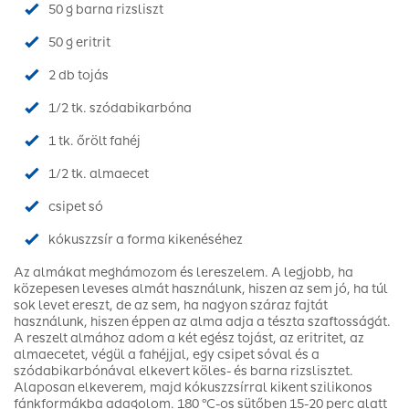
50 g barna rizsliszt
50 g eritrit
2 db tojás
1/2 tk. szódabikarbóna
1 tk. őrölt fahéj
1/2 tk. almaecet
csipet só
kókuszzsír a forma kikenéséhez
Az almákat meghámozom és lereszelem. A legjobb, ha
közepesen leveses almát használunk, hiszen az sem jó, ha túl
sok levet ereszt, de az sem, ha nagyon száraz fajtát
használunk, hiszen éppen az alma adja a tészta szaftosságát.
A reszelt almához adom a két egész tojást, az eritritet, az
almaecetet, végül a fahéjjal, egy csipet sóval és a
szódabikarbónával elkevert köles- és barna rizslisztet.
Alaposan elkeverem, majd kókuszzsírral kikent szilikonos
fánkformákba adagolom. 180 °C-os sütőben 15-20 perc alatt