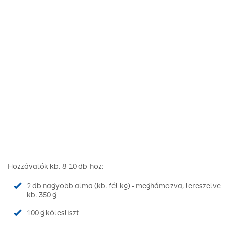
Hozzávalók kb. 8-10 db-hoz:
2 db nagyobb alma (kb. fél kg) - meghámozva, lereszelve
kb. 350 g
100 g kölesliszt