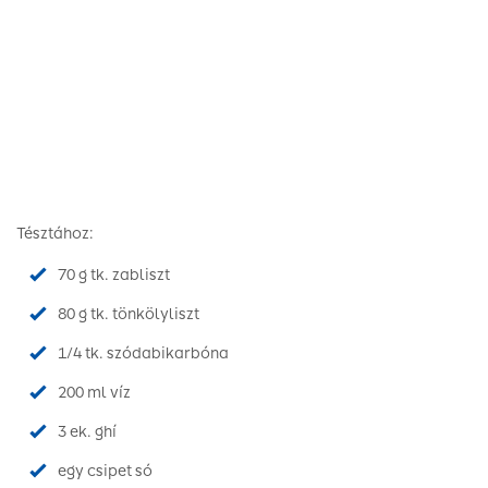
Tésztához:
70 g tk. zabliszt
80 g tk. tönkölyliszt
1/4 tk. szódabikarbóna
200 ml víz
3 ek. ghí
egy csipet só