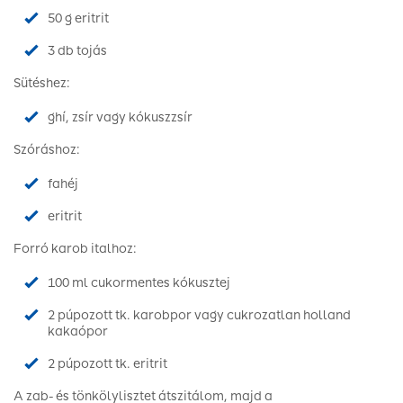
50 g eritrit
3 db tojás
Sütéshez:
ghí, zsír vagy kókuszzsír
Szóráshoz:
fahéj
eritrit
Forró karob italhoz:
100 ml cukormentes kókusztej
2 púpozott tk. karobpor vagy cukrozatlan holland
kakaópor
2 púpozott tk. eritrit
A zab- és tönkölylisztet átszitálom, majd a