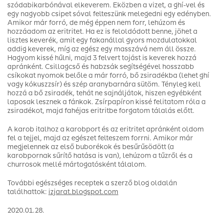
szódabikarbónával elkeverem. Eközben a vizet, a ghí-vel és
egy nagyobb csipet sóval felteszünk melegedni egy edényben.
Amikor már forró, de még éppen nem forr, lehúzom és
hozzáadom az eritritet. Ha ez is feloldódott benne, jöhet a
lisztes keverék, amit egy fakanállal gyors mozdulatokkal
addig keverek, míg az egész egy masszává nem áll össze.
Hagyom kissé hűlni, majd 3 felvert tojást is keverek hozzá
apránként. Csillagcső és habzsák segítségével hosszabb
csíkokat nyomok belőle a már forró, bő zsiradékba (lehet ghí
vagy kókuszzsír) és szép aranybarnára sütöm. Tényleg kell
hozzá a bő zsiradék, tehát ne sajnáljátok, hiszen egyébként
laposak lesznek a fánkok. Zsírpapíron kissé felitatom róla a
zsiradékot, majd fahéjas eritritbe forgatom tálalás előtt.
A karob italhoz a karobport és az eritritet apránként oldom
fel a tejjel, majd az egészet felteszem forrni. Amikor már
megjelennek az első buborékok és besűrűsödött (a
karobpornak sűrítő hatása is van), lehúzom a tűzről és a
churrosok mellé mártogatósként tálalom.
További egészséges receptek a szerző blog oldalán
találhattok:
izjarat.blogspot.com
2020.01.28.