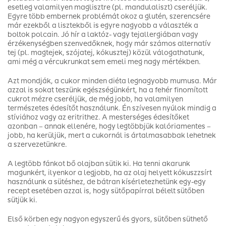
esetleg valamilyen maglisztre (pl. mandulaliszt) cseréljük.
Egyre több embernek problémát okoz a glutén, szerencsére
már ezekből a lisztekből is egyre nagyobb a választék a
boltok polcain. Jó hír a laktóz- vagy tejallergiában vagy
érzékenységben szenvedőknek, hogy már számos alternatív
tej (pl. magtejek, szójatej, kókusztej) közül válogathatunk,
ami még a vércukrunkat sem emeli meg nagy mértékben.
Azt mondják, a cukor minden diéta legnagyobb mumusa. Már
azzal is sokat teszünk egészségünkért, ha a fehér finomított
cukrot mézre cseréljük, de még jobb, ha valamilyen
természetes édesítőt használunk. Én szívesen nyúlok mindig a
stíviához vagy az eritrithez. A mesterséges édesítőket
azonban – annak ellenére, hogy legtöbbjük kalóriamentes –
jobb, ha kerüljük, mert a cukornál is ártalmasabbak lehetnek
a szervezetünkre.
A legtöbb fánkot bő olajban sütik ki. Ha tenni akarunk
magunkért, ilyenkor a legjobb, ha az olaj helyett kókuszzsírt
használunk a sütéshez, de bátran kísérletezhetünk egy-egy
recept esetében azzal is, hogy sütőpapírral bélelt sütőben
sütjük ki.
Első körben egy nagyon egyszerű és gyors, sütőben süthető