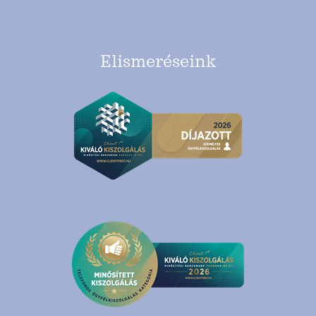
Elismeréseink