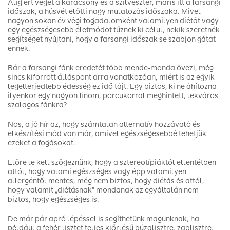
Alig ért véget a karácsony és a szilveszter, máris itt a farsangi
időszak, a húsvét előtti nagy mulatozás időszaka. Mivel
nagyon sokan év végi fogadalomként valamilyen diétát vagy
egy egészségesebb életmódot tűznek ki célul, nekik szeretnék
segítséget nyújtani, hogy a farsangi időszak se szabjon gátat
ennek.
Bár a farsangi fánk eredetét több mende-monda övezi, még
sincs kiforrott álláspont arra vonatkozóan, miért is az egyik
legelterjedtebb édesség ez idő tájt. Egy biztos, ki ne áhítozna
ilyenkor egy nagyon finom, porcukorral meghintett, lekváros
szalagos fánkra?
Nos, a jó hír az, hogy számtalan alternatív hozzávaló és
elkészítési mód van már, amivel egészségesebbé tehetjük
ezeket a fogásokat.
Előre le kell szögeznünk, hogy a sztereotípiáktól ellentétben
attól, hogy valami egészséges vagy épp valamilyen
allergéntől mentes, még nem biztos, hogy diétás és attól,
hogy valamit „diétásnak” mondanak az egyáltalán nem
biztos, hogy egészséges is.
De már pár apró lépéssel is segíthetünk magunknak, ha
például a fehér lisztet teljes kiőrlésű búzalisztre, zablisztre,