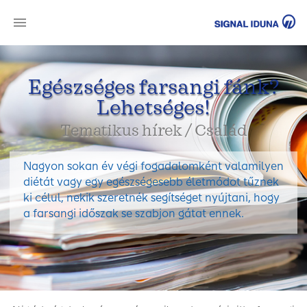
SI
Egészséges farsangi fánk?
Lehetséges!
Tematikus hírek / Család
Nagyon sokan év végi fogadalomként valamilyen
diétát vagy egy egészségesebb életmódot tűznek
ki célul, nekik szeretnék segítséget nyújtani, hogy
a farsangi időszak se szabjon gátat ennek.