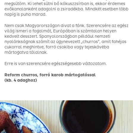
megsütöm. Ki lehet sütni bő kókuszzsírban is, ekkor érdemes
evőkanalanként adagolni a zsiradékba. Mindkét esetben több
napig is puha marad.
Nem csak Magyarországon divat a fánk. Szerencsére az egész
világ ismeri a fogalmát, Európában is számtalan helyen
kedvelt desszert. Spanyolországban például nemzeti
nyalánkságnak számít az úgynevezett „churros”, amit fahéjas
cukorral meghintve, forró csokiba vagy tejeskávéba
mártogatva tálalnak.
Erre is van szerencsére egészségesebb változatom.
Reform churros, forró karob mártogatóssal
(kb. 4 adaghoz)