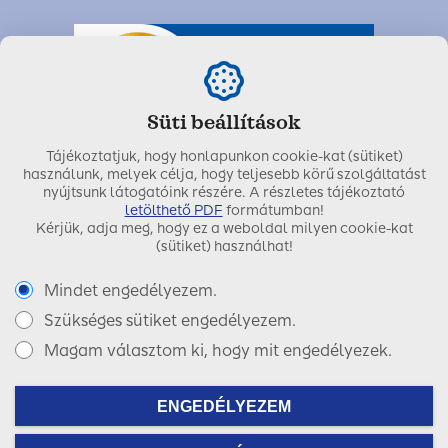
Süti beállítások
Tájékoztatjuk, hogy honlapunkon cookie-kat (sütiket)
használunk, melyek célja, hogy teljesebb körű szolgáltatást
nyújtsunk látogatóink részére. A részletes tájékoztató
letölthető PDF
formátumban!
Kérjük, adja meg, hogy ez a weboldal milyen cookie-kat
Utolsó módosítás dátuma:
2021. június 02.
(sütiket) használhat!
Mindet engedélyezem.
Szükséges sütiket engedélyezem.
Copyright © 2017 SIGNAL IDUNA Biztosító Zrt.
Magam választom ki, hogy mit engedélyezek.
Facebook
LinkedIn
Instagram
ENGEDÉLYEZEM