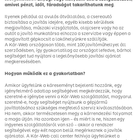
amivel pénzt, időt, fáradságot takaríthatunk meg
.
Ilyenek például az avulás átvállalása, a csereautó
biztosítása a javítás idejére, egyéb kisebb sérülések
megjavítása, műszaki vizsgáztatás, olajcsere vagy ha az
autót a javító munkatársa elhozza a szervizbe vagy éppen a
magjavított gépkocsit a lakóhelyünkre szállítják.
A Kár-Web országosan több, mint 100 javítóműhellyel áll
szerződésben, így gyakorlatilag az országot lefedve, bárhol
segítséget tud nyújtani a legelőnyösebb javítási ajánlat
megkeresésében.
Hogyan működik ez a gyakorlatban?
Amikor ügyfelünk a káreseményt bejelenti hozzánk, egy
igényfelmérő adatlap segítségével megkérdezzük, hogy
szeretné-e igénybe venni a Kár-Web szolgáltatást, magyarul
szeretné-e, hogy segítséget nyújtsunk a gépjármű
javíttatásához szükséges megfelelő szerviz kiválasztásában.
Ha nem, akkor természetesen megy a kárrendezési folyamat
a maga útján. Ha azonban igen – és miért is ne, hiszen egy
ingyenes szolgáltatásról van szó – akkor a rendszer
segítségével egy-két napon belül megérkeznek a javítók
ajánlatai. A Kár-Web call center felhívja ügyfelünket a