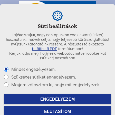
Süti beállítások
Tájékoztatjuk, hogy honlapunkon cookie-kat (sütiket)
használunk, melyek célja, hogy teljesebb körű szolgáltatást
nyújtsunk látogatóink részére. A részletes tájékoztató
letölthető PDF
formátumban!
Kérjük, adja meg, hogy ez a weboldal milyen cookie-kat
Utolsó módosítás dátuma:
2021. március 19.
(sütiket) használhat!
Mindet engedélyezem.
Szükséges sütiket engedélyezem.
Copyright © 2017 SIGNAL IDUNA Biztosító Zrt.
Magam választom ki, hogy mit engedélyezek.
Facebook
LinkedIn
Instagram
ENGEDÉLYEZEM
ELUTASÍTOM