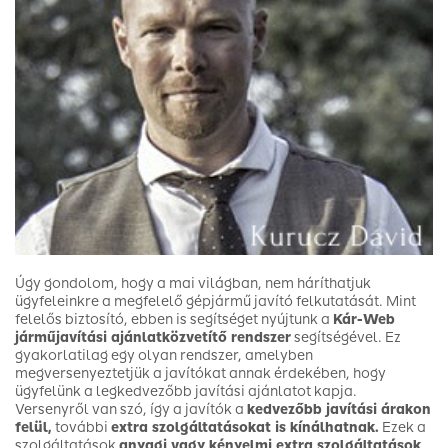
Úgy gondolom, hogy a mai világban, nem háríthatjuk
ügyfeleinkre a megfelelő gépjármű javító felkutatását. Mint
felelős biztosító, ebben is segítséget nyújtunk a
Kár-Web
járműjavítási ajánlatközvetítő rendszer
segítségével. Ez
gyakorlatilag egy olyan rendszer, amelyben
megversenyeztetjük a javítókat annak érdekében, hogy
ügyfelünk a legkedvezőbb javítási ajánlatot kapja.
Versenyről van szó, így a javítók a
kedvezőbb javítási árakon
felül,
további
extra szolgáltatásokat is kínálhatnak.
Ezek a
szolgáltatások
anyagi
vagy kényelmi extra szolgáltatások
,