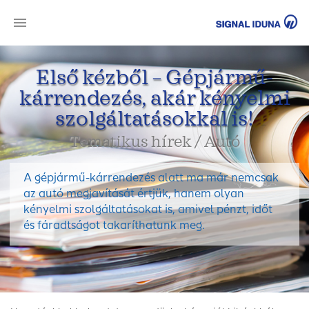
SI
Első kézből – Gépjármű-
kárrendezés, akár kényelmi
szolgáltatásokkal is!
Tematikus hírek / Autó
A gépjármű-kárrendezés alatt ma már nemcsak
az autó megjavítását értjük, hanem olyan
kényelmi szolgáltatásokat is, amivel pénzt, időt
és fáradtságot takaríthatunk meg.