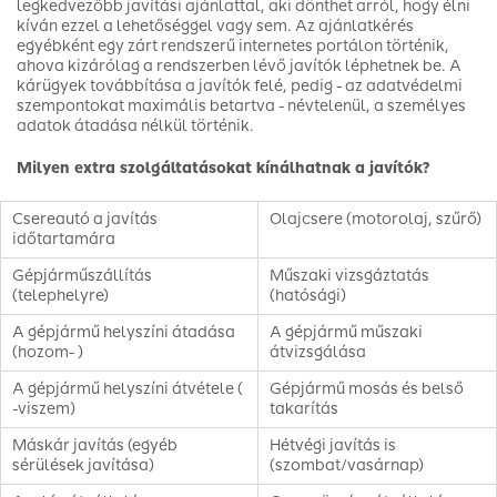
legkedvezőbb javítási ajánlattal, aki dönthet arról, hogy élni
kíván ezzel a lehetőséggel vagy sem. Az ajánlatkérés
egyébként egy zárt rendszerű internetes portálon történik,
ahova kizárólag a rendszerben lévő javítók léphetnek be. A
kárügyek továbbítása a javítók felé, pedig - az adatvédelmi
szempontokat maximális betartva - névtelenül, a személyes
adatok átadása nélkül történik.
Milyen extra szolgáltatásokat kínálhatnak a javítók?
Csereautó a javítás
Olajcsere (motorolaj, szűrő)
időtartamára
Gépjárműszállítás
Műszaki vizsgáztatás
(telephelyre)
(hatósági)
A gépjármű helyszíni átadása
A gépjármű műszaki
(hozom- )
átvizsgálása
A gépjármű helyszíni átvétele (
Gépjármű mosás és belső
-viszem)
takarítás
Máskár javítás (egyéb
Hétvégi javítás is
sérülések javítása)
(szombat/vasárnap)