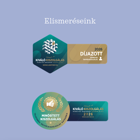
Elismeréseink