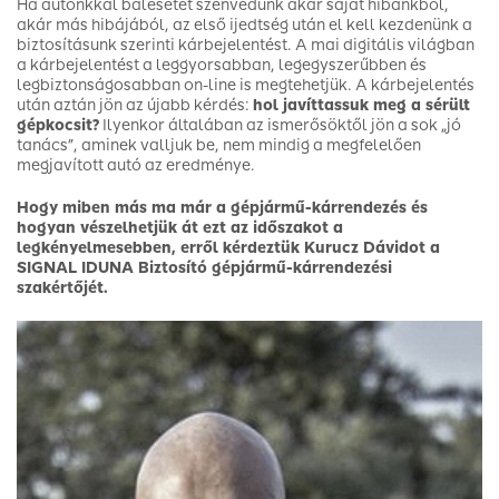
Ha autónkkal balesetet szenvedünk akár saját hibánkból,
akár más hibájából, az első ijedtség után el kell kezdenünk a
biztosításunk szerinti kárbejelentést. A mai digitális világban
a kárbejelentést a leggyorsabban, legegyszerűbben és
legbiztonságosabban on-line is megtehetjük. A kárbejelentés
után aztán jön az újabb kérdés:
hol javíttassuk meg a sérült
gépkocsit?
Ilyenkor általában az ismerősöktől jön a sok „jó
tanács”, aminek valljuk be, nem mindig a megfelelően
megjavított autó az eredménye.
Hogy miben más ma már a gépjármű-kárrendezés és
hogyan vészelhetjük át ezt az időszakot a
legkényelmesebben, erről kérdeztük Kurucz Dávidot a
SIGNAL IDUNA Biztosító gépjármű-kárrendezési
szakértőjét.