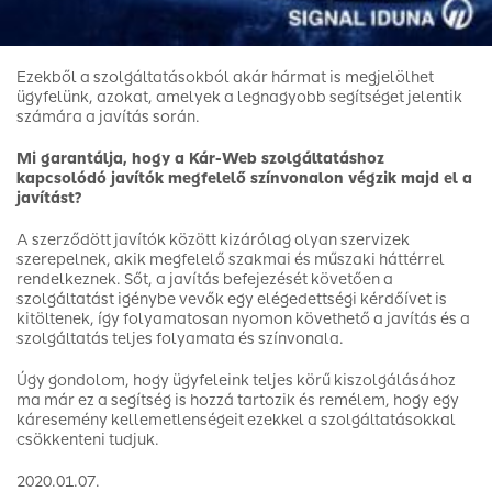
Ezekből a szolgáltatásokból akár hármat is megjelölhet
ügyfelünk, azokat, amelyek a legnagyobb segítséget jelentik
számára a javítás során.
Mi garantálja, hogy a Kár-Web szolgáltatáshoz
kapcsolódó javítók megfelelő színvonalon végzik majd el a
javítást?
A szerződött javítók között kizárólag olyan szervizek
szerepelnek, akik megfelelő szakmai és műszaki háttérrel
rendelkeznek. Sőt, a javítás befejezését követően a
szolgáltatást igénybe vevők egy elégedettségi kérdőívet is
kitöltenek, így folyamatosan nyomon követhető a javítás és a
szolgáltatás teljes folyamata és színvonala.
Úgy gondolom, hogy ügyfeleink teljes körű kiszolgálásához
ma már ez a segítség is hozzá tartozik és remélem, hogy egy
káresemény kellemetlenségeit ezekkel a szolgáltatásokkal
csökkenteni tudjuk.
2020.01.07.