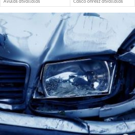
Avulás átvállalás
Casco önrész átvállalás