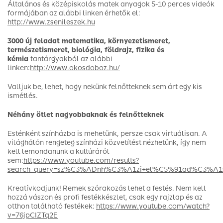
Általános és középiskolás matek anyagok 5-10 perces videók
formájában az alábbi linken érhetők el:
http://www.zsenileszek.hu
3000 új feladat matematika, környezetismeret,
természetismeret, biológia, földrajz, fizika és
kémia
tantárgyakból az alábbi
linken:
http://www.okosdoboz.hu/
Valljuk be, lehet, hogy nekünk felnőtteknek sem árt egy kis
ismétlés.
Néhány ötlet nagyobbaknak és felnőtteknek
Esténként színházba is mehetünk, persze csak virtuálisan. A
világhálón rengeteg színházi közvetítést nézhetünk, így nem
kell lemondanunk a kultúráról
sem:
https://www.youtube.com/results?
search_query=sz%C3%ADnh%C3%A1zi+el%C5%91ad%C3%A1s
Kreatívkodjunk! Remek szórakozás lehet a festés. Nem kell
hozzá vászon és profi festékkészlet, csak egy rajzlap és az
otthon található festékek:
https://www.youtube.com/watch?
v=76jpCIZTq2E