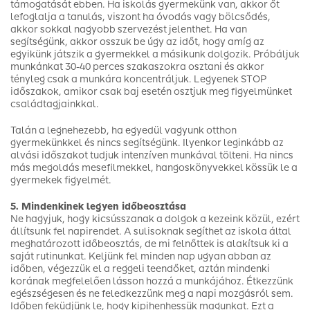
támogatását ebben. Ha iskolás gyermekünk van, akkor őt
lefoglalja a tanulás, viszont ha óvodás vagy bölcsődés,
akkor sokkal nagyobb szervezést jelenthet. Ha van
segítségünk, akkor osszuk be úgy az időt, hogy amíg az
egyikünk játszik a gyermekkel a másikunk dolgozik. Próbáljuk
munkánkat 30-40 perces szakaszokra osztani és akkor
tényleg csak a munkára koncentráljuk. Legyenek STOP
időszakok, amikor csak baj esetén osztjuk meg figyelmünket
családtagjainkkal.
Talán a legnehezebb, ha egyedül vagyunk otthon
gyermekünkkel és nincs segítségünk. Ilyenkor leginkább az
alvási időszakot tudjuk intenzíven munkával tölteni. Ha nincs
más megoldás mesefilmekkel, hangoskönyvekkel kössük le a
gyermekek figyelmét.
5. Mindenkinek legyen időbeosztása
Ne hagyjuk, hogy kicsússzanak a dolgok a kezeink közül, ezért
állítsunk fel napirendet. A sulisoknak segíthet az iskola által
meghatározott időbeosztás, de mi felnőttek is alakítsuk ki a
saját rutinunkat. Keljünk fel minden nap ugyan abban az
időben, végezzük el a reggeli teendőket, aztán mindenki
korának megfelelően lásson hozzá a munkájához. Étkezzünk
egészségesen és ne feledkezzünk meg a napi mozgásról sem.
Időben feküdjünk le, hogy kipihenhessük magunkat. Ezt a