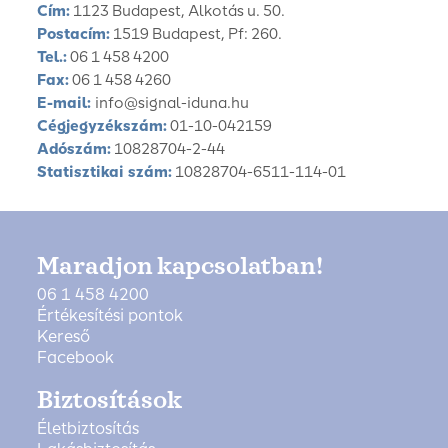
Cím:
1123 Budapest, Alkotás u. 50.
Postacím:
1519 Budapest, Pf: 260.
Tel.:
06 1 458 4200
Fax:
06 1 458 4260
E-mail:
info@signal-iduna.hu
Cégjegyzékszám:
01-10-042159
Adószám:
10828704-2-44
Statisztikai szám:
10828704-6511-114-01
Maradjon kapcsolatban!
06 1 458 4200
Értékesítési pontok
Kereső
Facebook
Biztosítások
Életbiztosítás