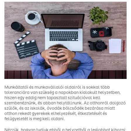
Munkáltatói és munkavállalói oldalról is sokkal több
toleranciára van szükség a napokban kialakult helyzetben,
hiszen egy eddig nem tapasztalt szituációval kell
szembenéznünk, és abban helytállnunk. Az otthonról dolgozó
szülők, és az iskolák, óvodák bölcsődék bezárása miatt
otthon rekedt gyerekek elhelyezését, étkeztetését és
felügyeletét is meg kell oldani.
Nézzük, hogyan tudjuk ebből a helyzetből a legjobbat kihozni: