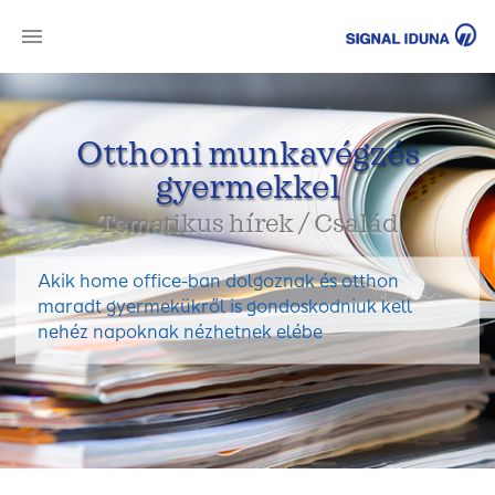
SI
Otthoni munkavégzés
gyermekkel
Tematikus hírek / Család
Akik home office-ban dolgoznak és otthon
maradt gyermekükről is gondoskodniuk kell
nehéz napoknak nézhetnek elébe