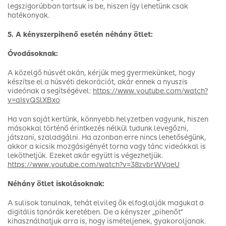
legszigorúbban tartsuk is be, hiszen így lehetünk csak
hatékonyak.
5. A kényszerpihenő esetén néhány ötlet:
Óvodásoknak:
A közelgő húsvét okán, kérjük meg gyermekünket, hogy
készítse el a húsvéti dekorációt, akár ennek a nyuszis
videónak a segítségével:
https://www.youtube.com/watch?
v=aIsyQSlXBxo
Ha van saját kertünk, könnyebb helyzetben vagyunk, hiszen
másokkal történő érintkezés nélkül tudunk levegőzni,
játszani, szaladgálni. Ha azonban erre nincs lehetőségünk,
akkor a kicsik mozgásigényét torna vagy tánc videókkal is
leköthetjük. Ezeket akár együtt is végezhetjük.
https://www.youtube.com/watch?v=38zvbrWVqeU
Néhány ötlet iskolásoknak:
A sulisok tanulnak, tehát elvileg ők elfoglalják magukat a
digitális tanórák keretében. De a kényszer „pihenőt”
kihasználhatjuk arra is, hogy ismételjenek, gyakoroljanak.