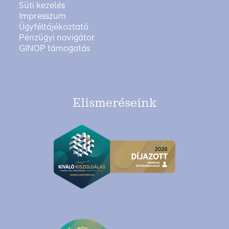
Süti kezelés
Impresszum
Ügyféltájékoztató
Pénzügyi navigátor
GINOP támogatás
Elismeréseink