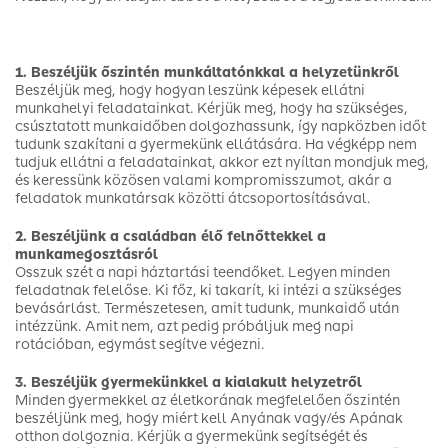
1. Beszéljük őszintén munkáltatónkkal a helyzetünkről
Beszéljük meg, hogy hogyan leszünk képesek ellátni
munkahelyi feladatainkat. Kérjük meg, hogy ha szükséges,
csúsztatott munkaidőben dolgozhassunk, így napközben időt
tudunk szakítani a gyermekünk ellátására. Ha végképp nem
tudjuk ellátni a feladatainkat, akkor ezt nyíltan mondjuk meg,
és keressünk közösen valami kompromisszumot, akár a
feladatok munkatársak közötti átcsoportosításával.
2. Beszéljünk a családban élő felnőttekkel a
munkamegosztásról
Osszuk szét a napi háztartási teendőket. Legyen minden
feladatnak felelőse. Ki főz, ki takarít, ki intézi a szükséges
bevásárlást. Természetesen, amit tudunk, munkaidő után
intézzünk. Amit nem, azt pedig próbáljuk meg napi
rotációban, egymást segítve végezni.
3. Beszéljük gyermekünkkel a kialakult helyzetről
Minden gyermekkel az életkorának megfelelően őszintén
beszéljünk meg, hogy miért kell Anyának vagy/és Apának
otthon dolgoznia. Kérjük a gyermekünk segítségét és