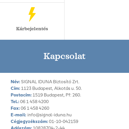
Kárbejelentés
Kapcsolat
Név:
SIGNAL IDUNA Biztosító Zrt.
Cím:
1123 Budapest, Alkotás u. 50.
Postacím:
1519 Budapest, Pf: 260.
Tel.:
06 1 458 4200
Fax:
06 1 458 4260
E-mail:
info@signal-iduna.hu
Cégjegyzékszám:
01-10-042159
Adószám:
10828704-2-44