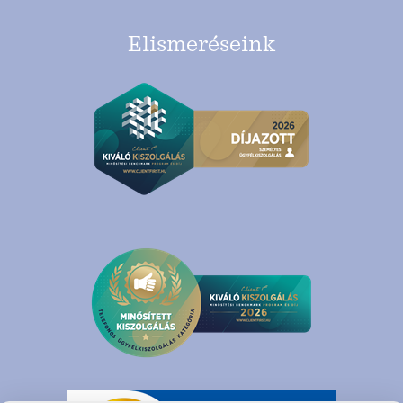
Elismeréseink