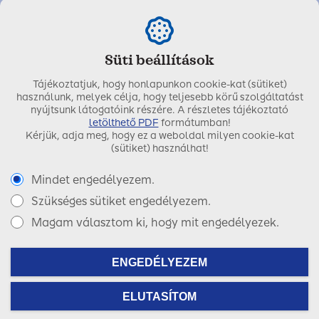
Süti beállítások
Tájékoztatjuk, hogy honlapunkon cookie-kat (sütiket)
használunk, melyek célja, hogy teljesebb körű szolgáltatást
nyújtsunk látogatóink részére. A részletes tájékoztató
letölthető PDF
formátumban!
Kérjük, adja meg, hogy ez a weboldal milyen cookie-kat
Utolsó módosítás dátuma:
2021. január 19.
(sütiket) használhat!
Mindet engedélyezem.
Szükséges sütiket engedélyezem.
Copyright © 2017 SIGNAL IDUNA Biztosító Zrt.
Magam választom ki, hogy mit engedélyezek.
Facebook
LinkedIn
Instagram
ENGEDÉLYEZEM
ELUTASÍTOM