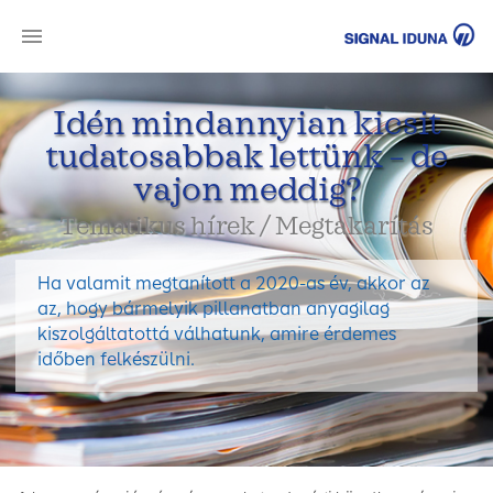
SI
Idén mindannyian kicsit
tudatosabbak lettünk – de
vajon meddig?
Tematikus hírek / Megtakarítás
Ha valamit megtanított a 2020-as év, akkor az
az, hogy bármelyik pillanatban anyagilag
kiszolgáltatottá válhatunk, amire érdemes
időben felkészülni.