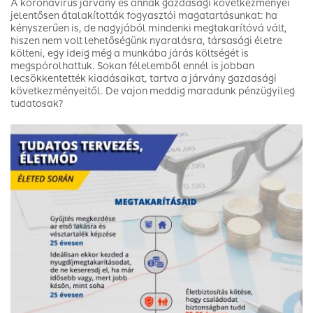
A koronavírus járvány és annak gazdasági következményei
jelentősen átalakították fogyasztói magatartásunkat: ha
kényszerűen is, de nagyjából mindenki megtakarítóvá vált,
hiszen nem volt lehetőségünk nyaralásra, társasági életre
költeni, egy ideig még a munkába járás költségét is
megspórolhattuk. Sokan félelemből ennél is jobban
lecsökkentették kiadásaikat, tartva a járvány gazdasági
következményeitől. De vajon meddig maradunk pénzügyileg
tudatosak?