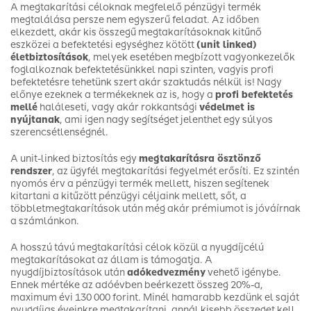
A megtakarítási céloknak megfelelő pénzügyi termék
megtalálása persze nem egyszerű feladat. Az időben
elkezdett, akár kis összegű megtakarításoknak kitűnő
eszközei a befektetési egységhez kötött
(unit linked)
életbiztosítások
, melyek esetében megbízott vagyonkezelők
foglalkoznak befektetésünkkel napi szinten, vagyis profi
befektetésre tehetünk szert akár szaktudás nélkül is! Nagy
előnye ezeknek a termékeknek az is, hogy a
profi befektetés
mellé
haláleseti, vagy akár rokkantsági
védelmet is
nyújtanak
, ami igen nagy segítséget jelenthet egy súlyos
szerencsétlenségnél.
A unit-linked biztosítás egy
megtakarításra ösztönző
rendszer
, az ügyfél megtakarítási fegyelmét erősíti. Ez szintén
nyomós érv a pénzügyi termék mellett, hiszen segítenek
kitartani a kitűzött pénzügyi céljaink mellett, sőt, a
többletmegtakarítások után még akár prémiumot is jóváírnak
a számlánkon.
A hosszú távú megtakarítási célok közül a nyugdíjcélú
megtakarításokat az állam is támogatja. A
nyugdíjbiztosítások után
adókedvezmény
vehető igénybe.
Ennek mértéke az adóévben beérkezett összeg 20%-a,
maximum évi 130 000 forint. Minél hamarabb kezdünk el saját
nyugdíjas éveinkre megtakarítani, annál kisebb összeget kell