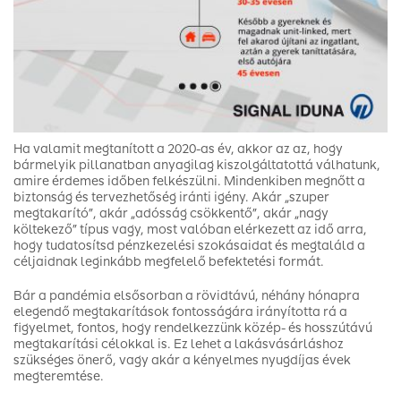
Ha valamit megtanított a 2020-as év, akkor az az, hogy
bármelyik pillanatban anyagilag kiszolgáltatottá válhatunk,
amire érdemes időben felkészülni. Mindenkiben megnőtt a
biztonság és tervezhetőség iránti igény. Akár „szuper
megtakarító”, akár „adósság csökkentő”, akár „nagy
költekező” típus vagy, most valóban elérkezett az idő arra,
hogy tudatosítsd pénzkezelési szokásaidat és megtaláld a
céljaidnak leginkább megfelelő befektetési formát.
Bár a pandémia elsősorban a rövidtávú, néhány hónapra
elegendő megtakarítások fontosságára irányította rá a
figyelmet, fontos, hogy rendelkezzünk közép- és hosszútávú
megtakarítási célokkal is. Ez lehet a lakásvásárláshoz
szükséges önerő, vagy akár a kényelmes nyugdíjas évek
megteremtése.