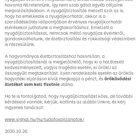
havonta félretennünk, így nem szab gátat egyéb céljaink
megvalósításában. A nyugdíjbiztosítás mellett szól az is,
hogy ha emelkedik a nyugdíjkorhatár, akkor is a
szerződéskötés időpontjában érvényes nyugdíjkorhatár
elérésekor juthatunk a megtakarításhoz. Emellett a
nyugdíjbiztosítással, nemcsak méltó nyugdíjas éveinkről,
gondoskodhatunk, de életbiztosítási és rokkatsági védelmben
is részesülünk.
A hagyományos életbiztosításhoz hasonlóan, a
nyugdíjbiztosításnál is megjelölhető, hogy ki a haláleseti
kedvezményezett, vagyis tragédia esetén, ki örökli az
összegyűlt megtakarítást. Ilyen rendelkezés esetén az örökös
hagyatéki eljáráson kívül megkapja a pénzt, és
örökösödési
illetéket sem kell fizetnie
utána.
Ha te is fontolgatod, hogy nyugdíjbiztosítást köss, de további
kérdéseid vannak, kérjük, kattints az alábbi linkre, és kérj
ingyenes tanácsot:
www.signal.hu/hu/tudatospillanatok/
2020.10.26.