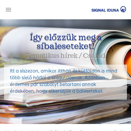
SI
Így előzzük meg a
síbaleseteket!
Tematikus hírek / Család
Itt a síszezon, amikor itthon és külföldön is mind
több síelő hódol a száguldásnak. Azonban
érdemes pár szabályt betartani annak
érdekében, hogy elkerüljük a baleseteket.