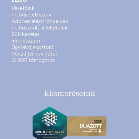
Vezetőink
Felügyeleti szerv
Adatkezelési irányelvek
Felhasználási feltételek
Süti kezelés
Impresszum
Ügyféltájékoztató
Pénzügyi navigátor
GINOP támogatás
Elismeréseink