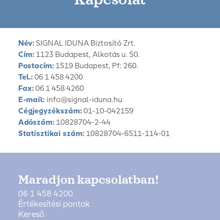
Név:
SIGNAL IDUNA Biztosító Zrt.
Cím:
1123 Budapest, Alkotás u. 50.
Postacím:
1519 Budapest, Pf: 260.
Tel.:
06 1 458 4200
Fax:
06 1 458 4260
E-mail:
info@signal-iduna.hu
Cégjegyzékszám:
01-10-042159
Adószám:
10828704-2-44
Statisztikai szám:
10828704-6511-114-01
Maradjon kapcsolatban!
06 1 458 4200
Értékesítési pontok
Kereső