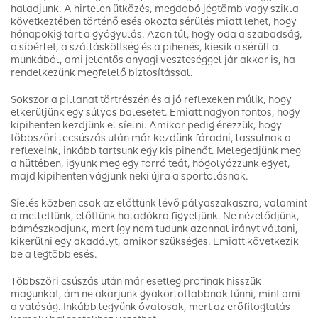
haladjunk. A hirtelen ütközés, megdobó jégtömb vagy szikla
következtében történő esés okozta sérülés miatt lehet, hogy
hónapokig tart a gyógyulás. Azon túl, hogy oda a szabadság,
a síbérlet, a szállásköltség és a pihenés, kiesik a sérült a
munkából, ami jelentős anyagi veszteséggel jár akkor is, ha
rendelkezünk megfelelő biztosítással.
Sokszor a pillanat törtrészén és a jó reflexeken múlik, hogy
elkerüljünk egy súlyos balesetet. Emiatt nagyon fontos, hogy
kipihenten kezdjünk el síelni. Amikor pedig érezzük, hogy
többszöri lecsúszás után már kezdünk fáradni, lassulnak a
reflexeink, inkább tartsunk egy kis pihenőt. Melegedjünk meg
a hüttében, igyunk meg egy forró teát, hógolyózzunk egyet,
majd kipihenten vágjunk neki újra a sportolásnak.
Síelés közben csak az előttünk lévő pályaszakaszra, valamint
a mellettünk, előttünk haladókra figyeljünk. Ne nézelődjünk,
bámészkodjunk, mert így nem tudunk azonnal irányt váltani,
kikerülni egy akadályt, amikor szükséges. Emiatt következik
be a legtöbb esés.
Többszöri csúszás után már esetleg profinak hisszük
magunkat, ám ne akarjunk gyakorlottabbnak tűnni, mint ami
a valóság. Inkább legyünk óvatosak, mert az erőfitogtatás