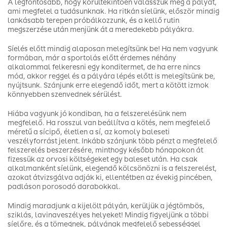
A legfontosabb, hogy körültekintően válasszuk meg a pályát,
ami megfelel a tudásunknak. Ha ritkán síelünk, először mindig
lankásabb terepen próbálkozzunk, és a kellő rutin
megszerzése után menjünk át a meredekebb pályákra.
Síelés előtt mindig alaposan melegítsünk be! Ha nem vagyunk
formában, már a sportolás előtt érdemes néhány
alkalommal felkeresni egy konditermet, de ha erre nincs
mód, akkor reggel és a pályára lépés előtt is melegítsünk be,
nyújtsunk. Szánjunk erre elegendő időt, mert a kötött izmok
könnyebben szenvednek sérülést.
Hiába vagyunk jó kondiban, ha a felszerelésünk nem
megfelelő. Ha rosszul van beállítva a kötés, nem megfelelő
méretű a sícipő, életlen a sí, az komoly baleseti
veszélyforrást jelent. Inkább szánjunk több pénzt a megfelelő
felszerelés beszerzésére, minthogy később hónapokon át
fizessük az orvosi költségeket egy baleset után. Ha csak
alkalmanként síelünk, elegendő kölcsönözni is a felszerelést,
azokat átvizsgálva adják ki, ellentétben az évekig pincében,
padláson porosodó darabokkal.
Mindig maradjunk a kijelölt pályán, kerüljük a jégtömbös,
sziklás, lavinaveszélyes helyeket! Mindig figyeljünk a többi
síelőre, és a tömegnek, pályának megfelelő sebességgel