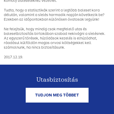
komoly balesetekhez vezethet.
Tudta, hogy a statisztikák szerint a legtöbb baleset kora
délután, valamint a síelés harmadik napján következik be?
Ezekben az időpontokban különösen óvatosak legyünk!
Ne felejtsük, hogy mindig csak megfelelő utas és
balesetbiztosítás birtokában szabad nekivágni a síelésnek.
Az egyszerű törések, húzódások kezelés is elhúzódhat,
ráadásul külföldön magas orvosi költségekkel kell
számolnunk, ha nincs biztosításunk.
2017.12.19.
Utasbiztosítás
TUDJON MEG TÖBBET