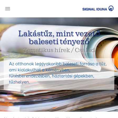
SI
Lakástűz, mint vezető
baleseti tényező
Tematikus hírek / Család
Az otthonok leggyakoribb baleseti forrása a tűz,
ami kialakulhat a kéményben,
fűtésberendezésben, háztartási gépekben,
tűzhelyen.