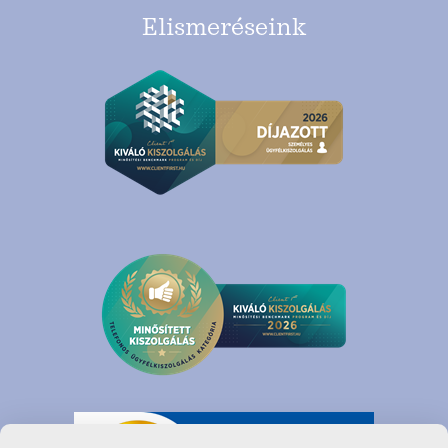
Elismeréseink