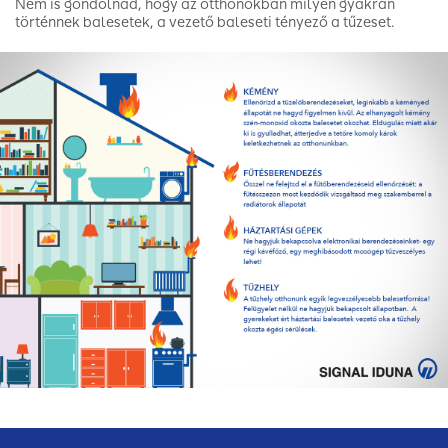
Nem is gondolnád, hogy az otthonokban milyen gyakran
történnek balesetek, a vezető baleseti tényező a tűzeset.