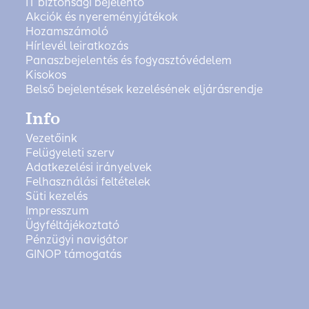
IT biztonsági bejelentő
Akciók és nyereményjátékok
Hozamszámoló
Hírlevél leiratkozás
Panaszbejelentés és fogyasztóvédelem
Kisokos
Belső bejelentések kezelésének eljárásrendje
Info
Vezetőink
Felügyeleti szerv
Adatkezelési irányelvek
Felhasználási feltételek
Süti kezelés
Impresszum
Ügyféltájékoztató
Pénzügyi navigátor
GINOP támogatás