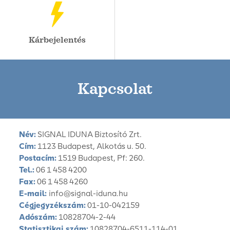
Kárbejelentés
Kapcsolat
Név:
SIGNAL IDUNA Biztosító Zrt.
Cím:
1123 Budapest, Alkotás u. 50.
Postacím:
1519 Budapest, Pf: 260.
Tel.:
06 1 458 4200
Fax:
06 1 458 4260
E-mail:
info@signal-iduna.hu
Cégjegyzékszám:
01-10-042159
Adószám:
10828704-2-44
Statisztikai szám:
10828704-6511-114-01