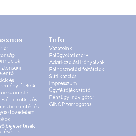
asznos
Info
rier
Vezetőink
tonsági
Felügyeleti szerv
ormációk
Adatkezelési irányelvek
biztonsági
Felhasználási feltételek
elentő
Süti kezelés
iók és
Impresszum
reményjátékok
Ügyféltájékoztató
zamszámoló
Pénzügyi navigátor
levél leiratkozás
GINOP támogatás
aszbejelentés és
yasztóvédelem
okos
ső bejelentések
elésének