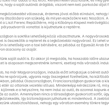
 a taxis már dudál a ház előtt. Kényelmesen utazhatunk, és még gyer
a, hogy a saját autónál drágább, viszont nem kell parkolási díjat f
megközlekedést válasszuk, érdemes jóval előbb elindulni, nehogy 
ány átszállásra van szükség, és milyen eszközökre kell felszállni. A
t a Liszt Ferenc Repülőtérre, míg a Kőbánya-Kispest metróvégállom
 pályaudvarról vonattal is kijuthatunk a reptérre.
szágban is sokféle lehetőség közül választhatunk. A nagyvárosok
el is összekötik a repteret és a legközelebbi nagyvárost. Ez lehet 
ön is lehetőség van a taxi bérlésére, ez például az Egyesült Arab 
yon alacsony az olajár.
tünk saját autót is. Ez akkor jó megoldás, ha hosszabb időre utazu
et is alaposan megszeretnénk ismerni, esetleg más városból indul
bb, ha már Magyarországon, indulás előtt lefoglaljuk a bérelt autót
ha ne spóroljunk, ugyanis nagy összegeket fizethetünk, ha külföldö
kban, például Olaszországban, Franciaországban gyakoriak a k
l eltér az ottaniak vezetési stílusa. Mindenképp kérdezzünk rá, mil
 kijönnek-e a helyszínre, ha nem indul az autó, és azonnal kapunk-
tás az autón. Amennyiben nincs a társaságban gyakorlott sofőr, úg
közlekedés, így biztonságosan juthatunk el mindenhová. A zsebto
ezünk utasbiztosítással, nehogy egy váratlan esemény tönkre tegy