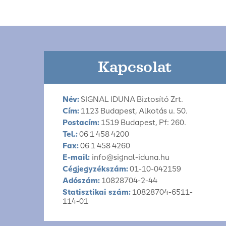
Kapcsolat
Név:
SIGNAL IDUNA Biztosító Zrt.
Cím:
1123 Budapest, Alkotás u. 50.
Postacím:
1519 Budapest, Pf: 260.
Tel.:
06 1 458 4200
Fax:
06 1 458 4260
E-mail:
info@signal-iduna.hu
Cégjegyzékszám:
01-10-042159
Adószám:
10828704-2-44
Statisztikai szám:
10828704-6511-
114-01