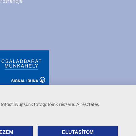
árásrendje
tatást nyújtsunk látogatóink részére. A részletes
Facebook
LinkedIn
Instagram
EZEM
ELUTASÍTOM