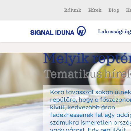
Rólunk
Hírek
Blog
K
Lakossági üg
Melyik reptér
Tematikus hírek
Kora tavasszal sokan ülne
repülőre, hogy a főszezono
kívül, kedvezőbb áron
fedezhessenek fel egy addi
számukra ismeretlen orszá
vagy várost. Egy repülőút