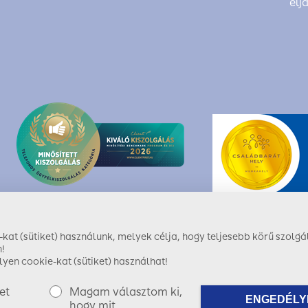
elj
at (sütiket) használunk, melyek célja, hogy teljesebb körű szolgál
!
yen cookie-kat (sütiket) használhat!
et
Magam választom ki,
ENGEDÉLY
ShiwaForce.com
hogy mit