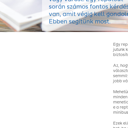
során számos fontos kérdé
van, amit végig kell gondoln
Ebben segítünk most.
Egy rep
jutunk 
biztosí
Az, hog
választ
semmily
jobb vá
Mehetün
minden 
menetid
e a rep
minibus
Ezek el