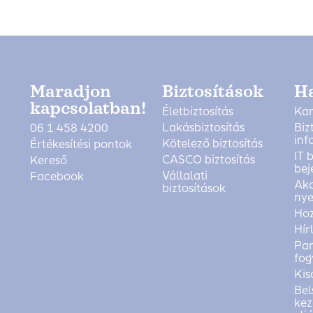
Maradjon
Biztosítások
H
kapcsolatban!
Életbiztosítás
Kar
Lakásbiztosítás
Biz
06 1 458 4200
inf
Kötelező biztosítás
Értékesítési pontok
IT 
CASCO biztosítás
Kereső
bej
Vállalati
Facebook
Akc
biztosítások
nye
Ho
Hír
Pan
fog
Kis
Bel
kez