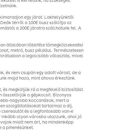
ekülést is kérhetünk, ha szükséges.
izetnünk.
kimaradjon egy járat. Lakhelyünktől
 Deák térről a 100E busz szállítja az
ástól a 200E járatra szállhatunk fel. A
ban általában többféle tömegközlekedési
vonat, metró, busz például. Természetesen
Emirátusban a legolcsóbb választás, mivel
nk, és nem csupán egy adott várost, de a
unk majd haza, mint ahova érkeztünk.
, és megkötjük rá a megfelelő biztosítást.
n összetörjük a gépkocsit. Bizonyos
isebb-nagyobb koccanások, mert a
yen szolgáltatásokat tartalmaz a díj,
e csereautót és a legfontosabb van-e
y inkább olyan városba utazzunk, ahol jó
lvajok miatt nem árt, ha mindenképp
e a pihenésünket.