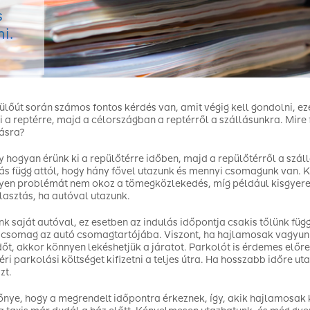
s
i.
ülőút során számos fontos kérdés van, amit végig kell gondolni, eze
ki a reptérre, majd a célországban a reptérről a szállásunkra. Mire
tásra?
y hogyan érünk ki a repülőtérre időben, majd a repülőtérről a száll
ás függ attól, hogy hány fővel utazunk és mennyi csomagunk van. K
en problémát nem okoz a tömegközlekedés, míg például kisgyere
lasztás, ha autóval utazunk.
k saját autóval, ez esetben az indulás időpontja csakis tőlünk függ
csomag az autó csomagtartójába. Viszont, ha hajlamosak vagyunk 
őt, akkor könnyen lekéshetjük a járatot. Parkolót is érdemes előre
téri parkolási költséget kifizetni a teljes útra. Ha hosszabb időre u
zt.
őnye, hogy a megrendelt időpontra érkeznek, így, akik hajlamosak 