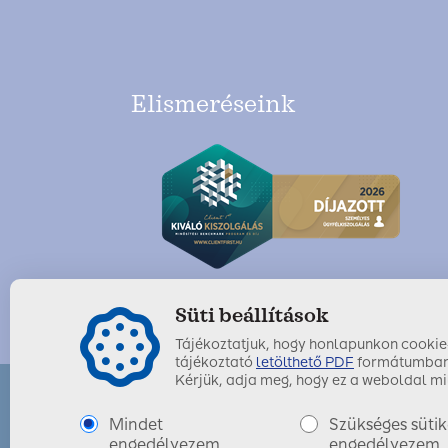
Elismeréseink
Süti beállítások
Tájékoztatjuk, hogy honlapunkon cookie-k
tájékoztató
letölthető PDF
formátumban
Kérjük, adja meg, hogy ez a weboldal mil
Mindet
Szükséges sütik
SIGNAL IDUNA Biztosító Zrt.
Utolsó módosítás dátuma:
engedélyezem.
2020. augusztus 26.
engedélyezem.