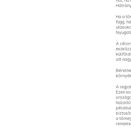
hat, ha
Hátrány
Ha a tö
függ, h
utasoka
Nyugati
A célor
eszközz
külföld
ott nag
Bérelhe
környék
A legjo
Ezen so
országo
hazaitó
például
biztosí
a tömeg
rendelk