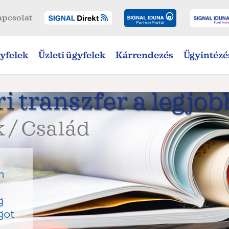
apcsolat
yfelek
Üzleti ügyfelek
Kárrendezés
Ügyintézé
i transzfer a legjob
 / Család
k
n
g
got