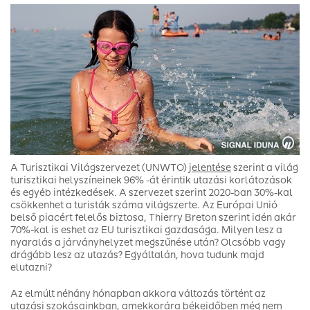
A Turisztikai Világszervezet (UNWTO)
jelentése
szerint a világ
turisztikai helyszíneinek 96% -át érintik utazási korlátozások
és egyéb intézkedések. A szervezet szerint 2020-ban 30%-kal
csökkenhet a turisták száma világszerte. Az Európai Unió
belső piacért felelős biztosa, Thierry Breton szerint idén akár
70%-kal is eshet az EU turisztikai gazdasága. Milyen lesz a
nyaralás a járványhelyzet megszűnése után? Olcsóbb vagy
drágább lesz az utazás? Egyáltalán, hova tudunk majd
elutazni?
Az elmúlt néhány hónapban akkora változás történt az
utazási szokásainkban, amekkorára békeidőben még nem