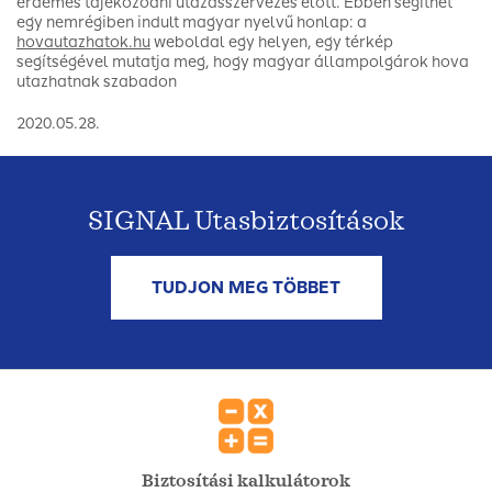
érdemes tájékozódni utazásszervezés előtt. Ebben segíthet
egy nemrégiben indult magyar nyelvű honlap: a
hovautazhatok.hu
weboldal egy helyen, egy térkép
segítségével mutatja meg, hogy magyar állampolgárok hova
utazhatnak szabadon
2020.05.28.
SIGNAL Utasbiztosítások
TUDJON MEG TÖBBET
Biztosítási kalkulátorok