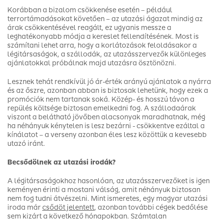
Korábban a bizalom csökkenése esetén – például
terrortámadásokat követően – az utazási ágazat mindig az
árak csökkentésével reagált, ez ugyanis messze a
leghatékonyabb módja a kereslet fellendítésének. Most is
számítani lehet arra, hogy a korlátozások feloldásakor a
légitársaságok, a szállodák, az utazásszervezők különleges
ajánlatokkal próbálnak majd utazásra ösztönözni.
Lesznek tehát rendkívül jó ár-érték arányú ajánlatok a nyárra
és az őszre, azonban abban is biztosak lehetünk, hogy ezek a
promóciók nem tartanak soká. Közép- és hosszú távon a
repülés költsége biztosan emelkedni fog. A szállodaárak
viszont a belátható jövőben alacsonyak maradhatnak, még
ha néhányuk kénytelen is lesz bezárni - csökkentve ezáltal a
kínálatot – a verseny azonban éles lesz közöttük a kevesebb
utazó iránt.
Becsődölnek az utazási irodák?
A légitársaságokhoz hasonlóan, az utazásszervezőket is igen
keményen érinti a mostani válság, amit néhányuk biztosan
nem fog tudni átvészelni. Mint ismeretes, egy magyar utazási
iroda már
csődöt jelentett
, azonban további cégek bedőlése
sem kizárt a következő hónapokban. Számtalan