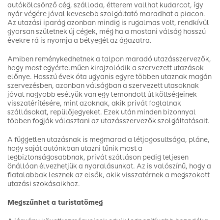
autókölcsönző cég, szálloda, étterem vallhat kudarcot, így
nyár végére jóval kevesebb szolgáltató maradhat a piacon.
Az utazási iparág azonban mindig is rugalmas volt, rendkívül
gyorsan születnek új cégek, még ha a mostani válság hosszú
évekre rá is nyomja a bélyegét az ágazatra.
Amiben reménykedhetnek a talpon maradó utazásszervezők,
hogy most egyértelműen kirajzolódik a szervezett utazások
előnye. Hosszú évek óta ugyanis egyre többen utaznak magán
szervezésben, azonban válságban a szervezett utasoknak
jóval nagyobb esélyük van egy lemondott út költségeinek
visszatérítésére, mint azoknak, akik privát foglalnak
szállásokat, repülőjegyeket. Ezek után minden bizonnyal
többen fogják választani az utazásszervezők szolgáltatásait.
A független utazásnak is megmarad a létjogosultsága, pláne,
hogy saját autónkban utazni tűnik most a
legbiztonságosabbnak, privát szálláson pedig teljesen
önállóan élvezhetjük a nyaralásunkat. Az is valószínű, hogy a
fiatalabbak lesznek az elsők, akik visszatérnek a megszokott
utazási szokásaikhoz.
Megszűnhet a turistatömeg