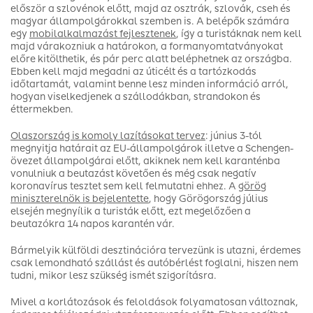
először a szlovénok előtt, majd az osztrák, szlovák, cseh és
magyar állampolgárokkal szemben is. A belépők számára
egy
mobilalkalmazást fejlesztenek
, így a turistáknak nem kell
majd várakozniuk a határokon, a formanyomtatványokat
előre kitölthetik, és pár perc alatt beléphetnek az országba.
Ebben kell majd megadni az úticélt és a tartózkodás
időtartamát, valamint benne lesz minden információ arról,
hogyan viselkedjenek a szállodákban, strandokon és
éttermekben.
Olaszország is komoly lazításokat tervez
: június 3-tól
megnyitja határait az EU-állampolgárok illetve a Schengen-
övezet állampolgárai előtt, akiknek nem kell karanténba
vonulniuk a beutazást követően és még csak negatív
koronavírus tesztet sem kell felmutatni ehhez. A
görög
miniszterelnök is bejelentette
, hogy Görögország július
elsején megnyílik a turisták előtt, ezt megelőzően a
beutazókra 14 napos karantén vár.
Bármelyik külföldi desztinációra tervezünk is utazni, érdemes
csak lemondható szállást és autóbérlést foglalni, hiszen nem
tudni, mikor lesz szükség ismét szigorításra.
Mivel a korlátozások és feloldások folyamatosan változnak,