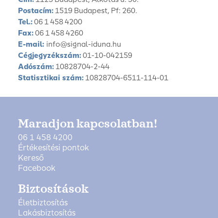
Postacím:
1519 Budapest, Pf: 260.
Tel.:
06 1 458 4200
Fax:
06 1 458 4260
E-mail:
info@signal-iduna.hu
Cégjegyzékszám:
01-10-042159
Adószám:
10828704-2-44
Statisztikai szám:
10828704-6511-114-01
Maradjon kapcsolatban!
06 1 458 4200
Értékesítési pontok
Kereső
Facebook
Biztosítások
Életbiztosítás
Lakásbiztosítás