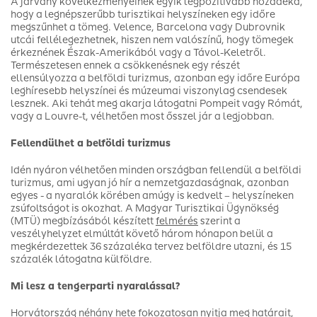
A járvány következményeinek egyik legpozitívabb hozadéka,
hogy a legnépszerűbb turisztikai helyszíneken egy időre
megszűnhet a tömeg. Velence, Barcelona vagy Dubrovnik
utcái fellélegezhetnek, hiszen nem valószínű, hogy tömegek
érkeznének Észak-Amerikából vagy a Távol-Keletről.
Természetesen ennek a csökkenésnek egy részét
ellensúlyozza a belföldi turizmus, azonban egy időre Európa
leghíresebb helyszínei és múzeumai viszonylag csendesek
lesznek. Aki tehát meg akarja látogatni Pompeit vagy Rómát,
vagy a Louvre-t, vélhetően most ősszel jár a legjobban.
Fellendülhet a belföldi turizmus
Idén nyáron vélhetően minden országban fellendül a belföldi
turizmus, ami ugyan jó hír a nemzetgazdaságnak, azonban
egyes - a nyaralók körében amúgy is kedvelt – helyszíneken
zsúfoltságot is okozhat. A Magyar Turisztikai Ügynökség
(MTÜ) megbízásából készített
felmérés
szerint a
veszélyhelyzet elmúltát követő három hónapon belül a
megkérdezettek 36 százaléka tervez belföldre utazni, és 15
százalék látogatna külföldre.
Mi lesz a tengerparti nyaralással?
Horvátország néhány hete fokozatosan nyitja meg határait,