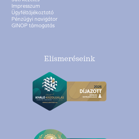
Impresszum
Ügyféltájékoztató
Pénzügyi navigátor
GINOP támogatás
Elismeréseink