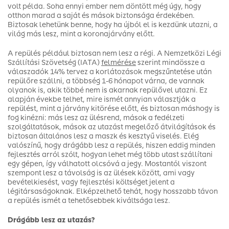
volt példa. Soha ennyi ember nem döntött még úgy, hogy
otthon marad a saját és mások biztonsága érdekében.
Biztosak lehetünk benne, hogy ha újból el is kezdünk utazni, a
világ más lesz, mint a koronajárvány előtt.
A repülés például biztosan nem lesz a régi. A Nemzetközi Légi
Szállítási Szövetség (IATA)
felmérése
szerint mindössze a
válaszadók 14% tervez a korlátozások megszűntetése után
repülőre szállni, a többség 1-6 hónapot várna, de vannak
olyanok is, akik többé nem is akarnak repülővel utazni. Ez
alapján évekbe telhet, mire ismét annyian választják a
repülést, mint a járvány kitörése előtt, és biztosan máshogy is
fog kinézni: más lesz az ülésrend, mások a fedélzeti
szolgáltatások, mások az utazást megelőző átvilágítások és
biztosan általános lesz a maszk és kesztyű viselés. Elég
valószínű, hogy drágább lesz a repülés, hiszen eddig minden
fejlesztés arról szólt, hogyan lehet még több utast szállítani
egy gépen, így válhatott olcsóvá a jegy. Mostantól viszont
szempont lesz a távolság is az ülések között, ami vagy
bevételkiesést, vagy fejlesztési költséget jelent a
légitársaságoknak. Elképzelhető tehát, hogy hosszabb távon
a repülés ismét a tehetősebbek kiváltsága lesz.
Drágább lesz az utazás?