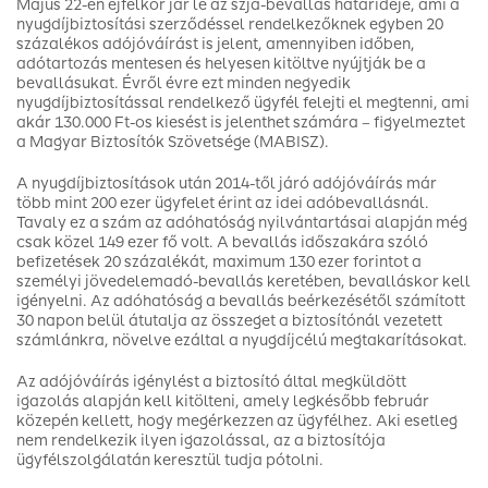
Május 22-én éjfélkor jár le az szja-bevallás határideje, ami a
nyugdíjbiztosítási szerződéssel rendelkezőknek egyben 20
százalékos adójóváírást is jelent, amennyiben időben,
adótartozás mentesen és helyesen kitöltve nyújtják be a
bevallásukat. Évről évre ezt minden negyedik
nyugdíjbiztosítással rendelkező ügyfél felejti el megtenni, ami
akár 130.000 Ft-os kiesést is jelenthet számára – figyelmeztet
a Magyar Biztosítók Szövetsége (MABISZ).
A nyugdíjbiztosítások után 2014-től járó adójóváírás már
több mint 200 ezer ügyfelet érint az idei adóbevallásnál.
Tavaly ez a szám az adóhatóság nyilvántartásai alapján még
csak közel 149 ezer fő volt. A bevallás időszakára szóló
befizetések 20 százalékát, maximum 130 ezer forintot a
személyi jövedelemadó-bevallás keretében, bevalláskor kell
igényelni. Az adóhatóság a bevallás beérkezésétől számított
30 napon belül átutalja az összeget a biztosítónál vezetett
számlánkra, növelve ezáltal a nyugdíjcélú megtakarításokat.
Az adójóváírás igénylést a biztosító által megküldött
igazolás alapján kell kitölteni, amely legkésőbb február
közepén kellett, hogy megérkezzen az ügyfélhez. Aki esetleg
nem rendelkezik ilyen igazolással, az a biztosítója
ügyfélszolgálatán keresztül tudja pótolni.