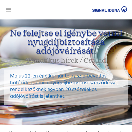
SI
Ne felejtse el igénybe venni
nyugdíjbiztosítása
adójóváírását!
Tematikus hírek / Család
Május 22-én éjfélkor jár le az szja-bevallás
határideje, ami a nyugdíjbiztosítási szerződéssel
rendelkezőknek egyben 20 százalékos
adójóváírást is jelenthet.