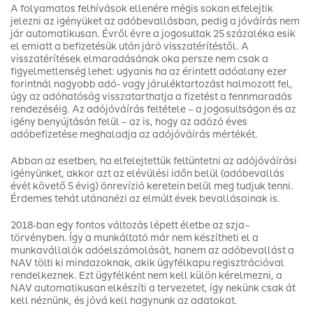
A folyamatos felhívások ellenére mégis sokan elfelejtik
jelezni az igényüket az adóbevallásban, pedig a jóváírás nem
jár automatikusan. Évről évre a jogosultak 25 százaléka esik
el emiatt a befizetésük után járó visszatérítéstől. A
visszatérítések elmaradásának oka persze nem csak a
figyelmetlenség lehet: ugyanis ha az érintett adóalany ezer
forintnál nagyobb adó- vagy járuléktartozást halmozott fel,
úgy az adóhatóság visszatarthatja a fizetést a fennmaradás
rendezéséig. Az adójóváírás feltétele – a jogosultságon és az
igény benyújtásán felül – az is, hogy az adózó éves
adóbefizetése meghaladja az adójóváírás mértékét.
Abban az esetben, ha elfelejtettük feltüntetni az adójóváírási
igényünket, akkor azt az elévülési időn belül (adóbevallás
évét követő 5 évig) önrevízió keretein belül meg tudjuk tenni.
Érdemes tehát utánanézi az elmúlt évek bevallásainak is.
2018-ban egy fontos változás lépett életbe az szja–
törvényben. Így a munkáltató már nem készítheti el a
munkavállalók adóelszámolását, hanem az adóbevallást a
NAV tölti ki mindazoknak, akik ügyfélkapu regisztrációval
rendelkeznek. Ezt ügyfélként nem kell külön kérelmezni, a
NAV automatikusan elkészíti a tervezetet, így nekünk csak át
kell néznünk, és jóvá kell hagynunk az adatokat.