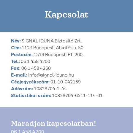
Kapcsolat
Név:
SIGNAL IDUNA Biztosító Zrt.
Cím:
1123 Budapest, Alkotás u. 50.
Postacím:
1519 Budapest, Pf: 260.
Tel.:
06 1 458 4200
Fax:
06 1 458 4260
E-mail:
info@signal-iduna.hu
Cégjegyzékszám:
01-10-042159
Adószám:
10828704-2-44
Statisztikai szám:
10828704-6511-114-01
Maradjon kapcsolatban!
06 1 458 4200