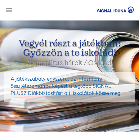
SI
Vegyél részt a játékban!
Győzzön a te iskolád!
Tematikus hírek / Család
A játékszabály egyszerű: az intézmény
összlétszámához képest a legtöbb SIGNAL
PLUSZ Diákbiztosítást a ti iskolátok kösse meg!