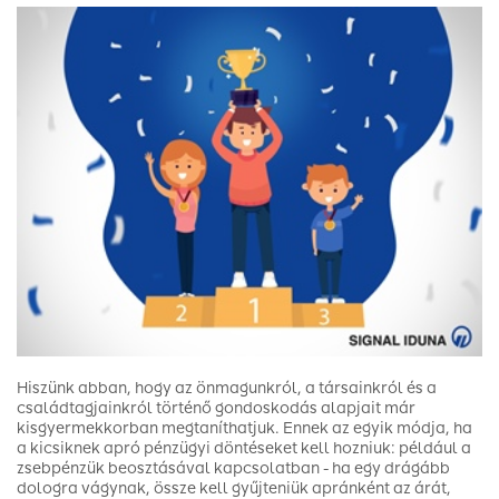
Hiszünk abban, hogy az önmagunkról, a társainkról és a
családtagjainkról történő gondoskodás alapjait már
kisgyermekkorban megtaníthatjuk. Ennek az egyik módja, ha
a kicsiknek apró pénzügyi döntéseket kell hozniuk: például a
zsebpénzük beosztásával kapcsolatban - ha egy drágább
dologra vágynak, össze kell gyűjteniük apránként az árát,