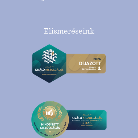
Elismeréseink