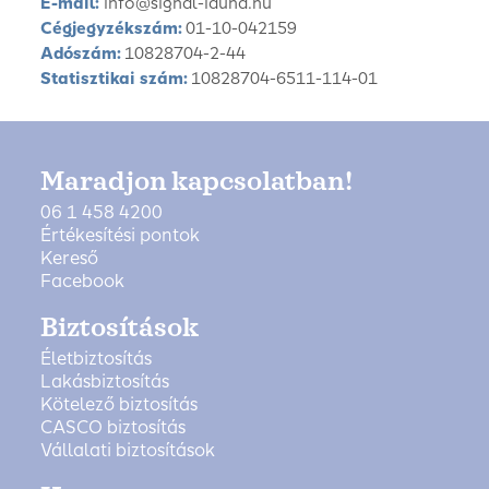
E-mail:
info@signal-iduna.hu
Cégjegyzékszám:
01-10-042159
Adószám:
10828704-2-44
Statisztikai szám:
10828704-6511-114-01
Maradjon kapcsolatban!
06 1 458 4200
Értékesítési pontok
Kereső
Facebook
Biztosítások
Életbiztosítás
Lakásbiztosítás
Kötelező biztosítás
CASCO biztosítás
Vállalati biztosítások