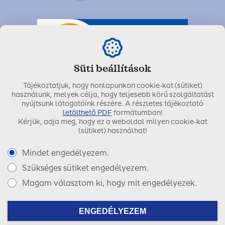
Süti beállítások
Tájékoztatjuk, hogy honlapunkon cookie-kat (sütiket)
használunk, melyek célja, hogy teljesebb körű szolgáltatást
nyújtsunk látogatóink részére. A részletes tájékoztató
letölthető PDF
formátumban!
Kérjük, adja meg, hogy ez a weboldal milyen cookie-kat
Utolsó módosítás dátuma:
2020. szeptember 03.
(sütiket) használhat!
Mindet engedélyezem.
Szükséges sütiket engedélyezem.
Copyright © 2017 SIGNAL IDUNA Biztosító Zrt.
Magam választom ki, hogy mit engedélyezek.
Facebook
LinkedIn
Instagram
ENGEDÉLYEZEM