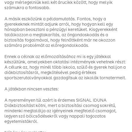
vagy mérlegelniük kell két árucikk között, hogy melyik
számukra a fontosabb.
A másik eszközünk a példamutatás. Fontos, hogy a
gyerekeknek mintát adjunk arról, hogy hogyan kell egy
hónapban beosztani a pénzügyi keretüket. Kisgyerekként
találkozzon a megtakarítás, az öngondoskodás és a
biztosítás fogalmával, hogy felnőttként már ne okozzon
számára problémát az előregondolkodás.
Ennek a célnak az előmozdításához mi is egy játékkal
készültünk, amelyekben oktatási intézmények vehetnek részt:
A célunk az, hogy minél több iskola, szülő és gyerek halljon a
diákbiztosításról, megkötésével pedig értékes
sportszerutalványokkal gazdagítsuk az iskolák tornatermeit.
A játékban nincsen vesztes:
A nyereményen túl azért is érdemes SIGNAL IDUNA
Diákbiztosítást kötni, mert a biztosítási csomag sokrétű,
mindenki megtalálja az igényeinek megfelelő csomagot,
legyen szó bölcsődésekről vagy nappali tagozatos
egyetemistákról.