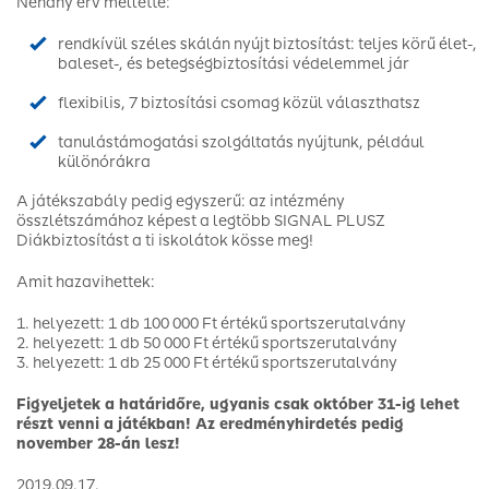
Néhány érv mellette:
rendkívül széles skálán nyújt biztosítást: teljes körű élet-,
baleset-, és betegségbiztosítási védelemmel jár
flexibilis, 7 biztosítási csomag közül választhatsz
tanulástámogatási szolgáltatás nyújtunk, például
különórákra
A játékszabály pedig egyszerű: az intézmény
összlétszámához képest a legtöbb SIGNAL PLUSZ
Diákbiztosítást a ti iskolátok kösse meg!
Amit hazavihettek:
1. helyezett: 1 db 100 000 Ft értékű sportszerutalvány
2. helyezett: 1 db 50 000 Ft értékű sportszerutalvány
3. helyezett: 1 db 25 000 Ft értékű sportszerutalvány
Figyeljetek a határidőre, ugyanis csak október 31-ig lehet
részt venni a játékban! Az eredményhirdetés pedig
november 28-án lesz!
2019.09.17.