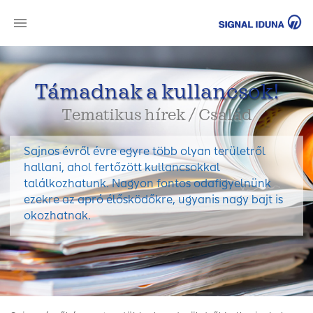
SI
Támadnak a kullancsok!
Tematikus hírek / Család
Sajnos évről évre egyre több olyan területről
hallani, ahol fertőzött kullancsokkal
találkozhatunk. Nagyon fontos odafigyelnünk
ezekre az apró élősködőkre, ugyanis nagy bajt is
okozhatnak.