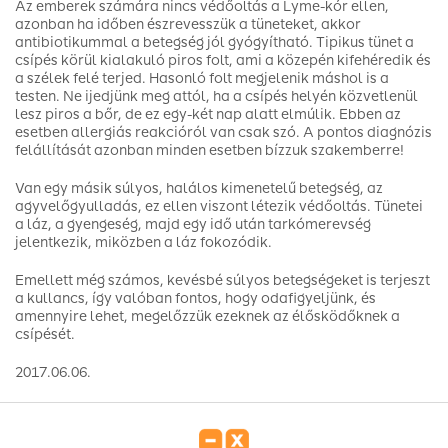
Az emberek számára nincs védőoltás a Lyme-kór ellen,
azonban ha időben észrevesszük a tüneteket, akkor
antibiotikummal a betegség jól gyógyítható. Tipikus tünet a
csípés körül kialakuló piros folt, ami a közepén kifehéredik és
a szélek felé terjed. Hasonló folt megjelenik máshol is a
testen. Ne ijedjünk meg attól, ha a csípés helyén közvetlenül
lesz piros a bőr, de ez egy-két nap alatt elmúlik. Ebben az
esetben allergiás reakcióról van csak szó. A pontos diagnózis
felállítását azonban minden esetben bízzuk szakemberre!
Van egy másik súlyos, halálos kimenetelű betegség, az
agyvelőgyulladás, ez ellen viszont létezik védőoltás. Tünetei
a láz, a gyengeség, majd egy idő után tarkómerevség
jelentkezik, miközben a láz fokozódik.
Emellett még számos, kevésbé súlyos betegségeket is terjeszt
a kullancs, így valóban fontos, hogy odafigyeljünk, és
amennyire lehet, megelőzzük ezeknek az élősködőknek a
csípését.
2017.06.06.