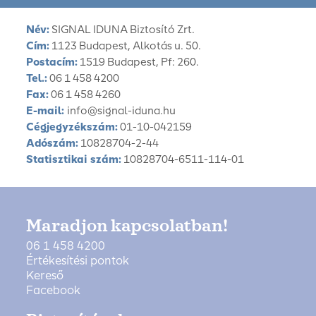
Név:
SIGNAL IDUNA Biztosító Zrt.
Cím:
1123 Budapest, Alkotás u. 50.
Postacím:
1519 Budapest, Pf: 260.
Tel.:
06 1 458 4200
Fax:
06 1 458 4260
E-mail:
info@signal-iduna.hu
Cégjegyzékszám:
01-10-042159
Adószám:
10828704-2-44
Statisztikai szám:
10828704-6511-114-01
Maradjon kapcsolatban!
06 1 458 4200
Értékesítési pontok
Kereső
Facebook