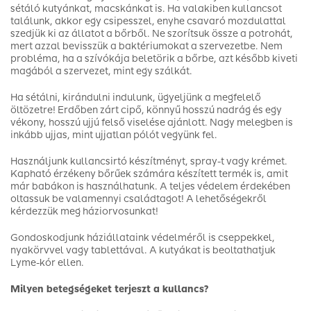
sétáló kutyánkat, macskánkat is. Ha valakiben kullancsot
találunk, akkor egy csipesszel, enyhe csavaró mozdulattal
szedjük ki az állatot a bőrből. Ne szorítsuk össze a potrohát,
mert azzal bevisszük a baktériumokat a szervezetbe. Nem
probléma, ha a szívókája beletörik a bőrbe, azt később kiveti
magából a szervezet, mint egy szálkát.
Ha sétálni, kirándulni indulunk, ügyeljünk a megfelelő
öltözetre! Erdőben zárt cipő, könnyű hosszú nadrág és egy
vékony, hosszú ujjú felső viselése ajánlott. Nagy melegben is
inkább ujjas, mint ujjatlan pólót vegyünk fel.
Használjunk kullancsirtó készítményt, spray-t vagy krémet.
Kapható érzékeny bőrűek számára készített termék is, amit
már babákon is használhatunk. A teljes védelem érdekében
oltassuk be valamennyi családtagot! A lehetőségekről
kérdezzük meg háziorvosunkat!
Gondoskodjunk háziállataink védelméről is cseppekkel,
nyakörvvel vagy tablettával. A kutyákat is beoltathatjuk
Lyme-kór ellen.
Milyen betegségeket terjeszt a kullancs?