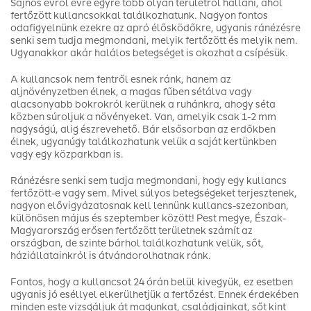
Sajnos évről évre egyre több olyan területről hallani, ahol
fertőzött kullancsokkal találkozhatunk. Nagyon fontos
odafigyelnünk ezekre az apró élősködőkre, ugyanis ránézésre
senki sem tudja megmondani, melyik fertőzött és melyik nem.
Ugyanakkor akár halálos betegséget is okozhat a csípésük.
A kullancsok nem fentről esnek ránk, hanem az
aljnövényzetben élnek, a magas fűben sétálva vagy
alacsonyabb bokrokról kerülnek a ruhánkra, ahogy séta
közben súroljuk a növényeket. Van, amelyik csak 1-2 mm
nagyságú, alig észrevehető. Bár elsősorban az erdőkben
élnek, ugyanúgy találkozhatunk velük a saját kertünkben
vagy egy közparkban is.
Ránézésre senki sem tudja megmondani, hogy egy kullancs
fertőzött-e vagy sem. Mivel súlyos betegségeket terjesztenek,
nagyon elővigyázatosnak kell lennünk kullancs-szezonban,
különösen május és szeptember között! Pest megye, Észak-
Magyarország erősen fertőzött területnek számít az
országban, de szinte bárhol találkozhatunk velük, sőt,
háziállatainkról is átvándorolhatnak ránk.
Fontos, hogy a kullancsot 24 órán belül kivegyük, ez esetben
ugyanis jó eséllyel elkerülhetjük a fertőzést. Ennek érdekében
minden este vizsgáljuk át magunkat, családjainkat, sőt kint