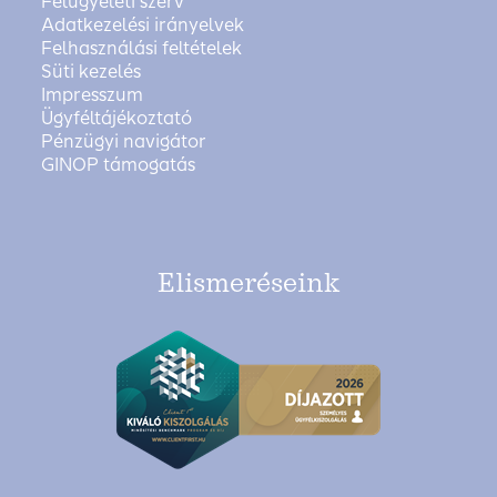
Felügyeleti szerv
Adatkezelési irányelvek
Felhasználási feltételek
Süti kezelés
Impresszum
Ügyféltájékoztató
Pénzügyi navigátor
GINOP támogatás
Elismeréseink