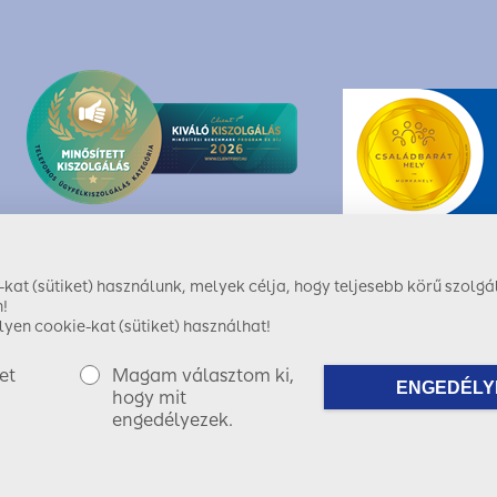
at (sütiket) használunk, melyek célja, hogy teljesebb körű szolgál
!
yen cookie-kat (sütiket) használhat!
et
Magam választom ki,
ENGEDÉLY
ShiwaForce.com
hogy mit
engedélyezek.
Copyright © 2017 SIGNAL IDUNA Biztosító Zrt.