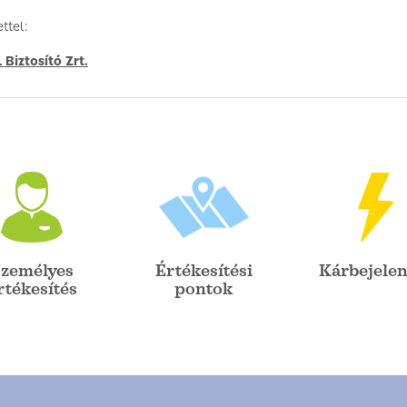
ttel:
Biztosító Zrt.
zemélyes
Értékesítési
Kárbejelen
rtékesítés
pontok