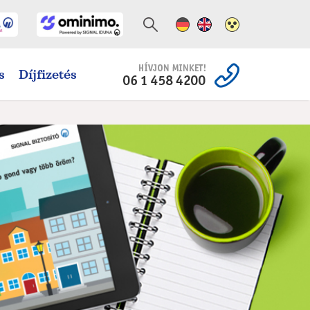
Német változat
Angol változat
Magas kontra
s
Díjfizetés