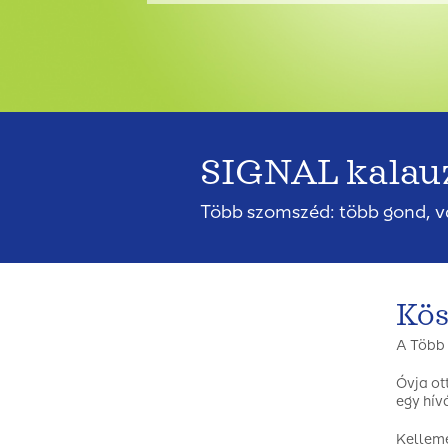
SIGNAL kalau
Több szomszéd: több gond, 
Kös
A
Több
Óvja ot
egy hív
Kelleme