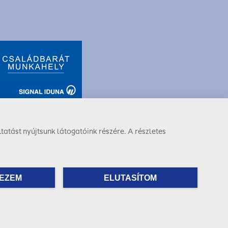
tatást nyújtsunk látogatóink részére. A részletes
Facebook
LinkedIn
Instagram
EZEM
ELUTASÍTOM