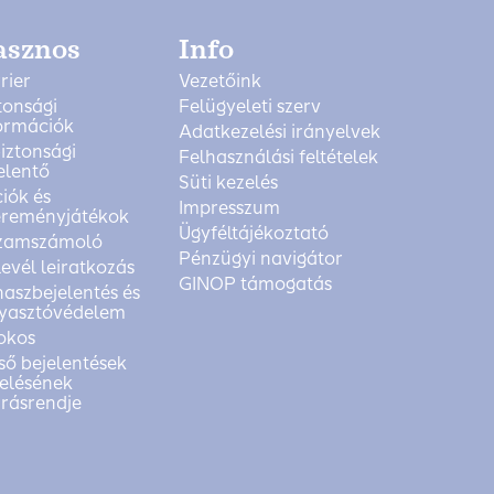
asznos
Info
rier
Vezetőink
tonsági
Felügyeleti szerv
ormációk
Adatkezelési irányelvek
biztonsági
Felhasználási feltételek
elentő
Süti kezelés
iók és
Impresszum
reményjátékok
Ügyféltájékoztató
zamszámoló
Pénzügyi navigátor
levél leiratkozás
GINOP támogatás
aszbejelentés és
yasztóvédelem
okos
ső bejelentések
elésének
árásrendje