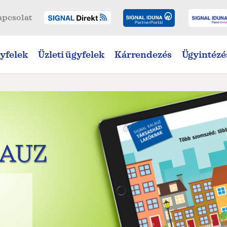
apcsolat
yfelek
Üzleti ügyfelek
Kárrendezés
Ügyintézé
LAUZ