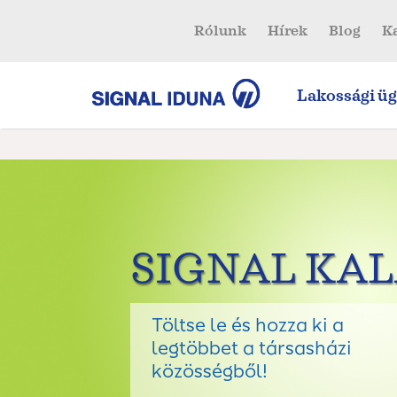
Rólunk
Hírek
Blog
K
Lakossági üg
SIGNAL KA
Töltse le és hozza ki a
legtöbbet a társasházi
közösségből!