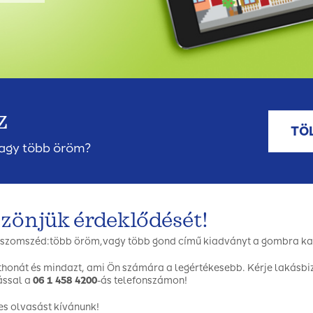
z
TÖ
vagy több öröm?
zönjük érdeklődését!
 szomszéd:több öröm,vagy több gond
című kiadványt a gombra katt
thonát és mindazt, ami Ön számára a legértékesebb. Kérje lakásbiz
ással a
06 1 458 4200
-ás telefonszámon!
s olvasást kívánunk!