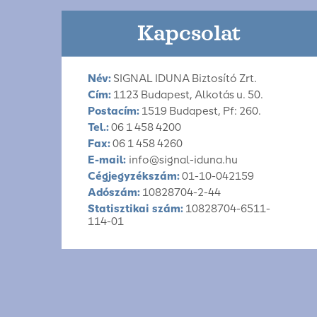
Kapcsolat
Név:
SIGNAL IDUNA Biztosító Zrt.
Cím:
1123 Budapest, Alkotás u. 50.
Postacím:
1519 Budapest, Pf: 260.
Tel.:
06 1 458 4200
Fax:
06 1 458 4260
E-mail:
info@signal-iduna.hu
Cégjegyzékszám:
01-10-042159
Adószám:
10828704-2-44
Statisztikai szám:
10828704-6511-
114-01