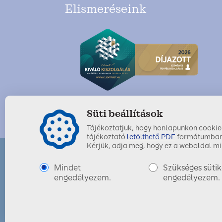
Elismeréseink
Süti beállítások
Tájékoztatjuk, hogy honlapunkon cookie-k
tájékoztató
letölthető PDF
formátumban
Kérjük, adja meg, hogy ez a weboldal mil
Mindet
Szükséges sütik
SIGNAL IDUNA Biztosító Zrt.
Utolsó módosítás dátuma:
engedélyezem.
2016. május 10.
engedélyezem.