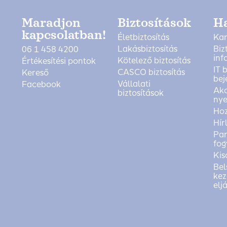
Maradjon
Biztosítások
H
kapcsolatban!
Életbiztosítás
Kar
Lakásbiztosítás
Biz
06 1 458 4200
inf
Kötelező biztosítás
Értékesítési pontok
IT 
CASCO biztosítás
Kereső
bej
Vállalati
Facebook
Akc
biztosítások
nye
Ho
Hír
Pan
fog
Kis
Bel
kez
elj