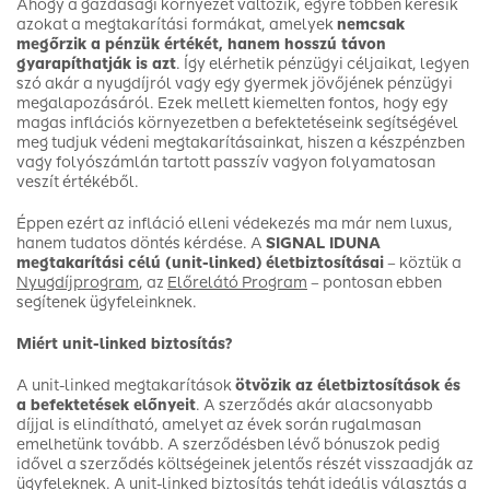
Ahogy a gazdasági környezet változik, egyre többen keresik
azokat a megtakarítási formákat, amelyek
nemcsak
megőrzik a pénzük értékét, hanem hosszú távon
gyarapíthatják is azt
. Így elérhetik pénzügyi céljaikat, legyen
szó akár a nyugdíjról vagy egy gyermek jövőjének pénzügyi
megalapozásáról. Ezek mellett kiemelten fontos, hogy egy
magas inflációs környezetben a befektetéseink segítségével
meg tudjuk védeni megtakarításainkat, hiszen a készpénzben
vagy folyószámlán tartott passzív vagyon folyamatosan
veszít értékéből.
Éppen ezért az infláció elleni védekezés ma már nem luxus,
hanem tudatos döntés kérdése. A
SIGNAL IDUNA
megtakarítási célú (unit-linked) életbiztosításai
– köztük a
Nyugdíjprogram
, az
Előrelátó Program
– pontosan ebben
segítenek ügyfeleinknek.
Miért unit-linked biztosítás?
A unit-linked megtakarítások
ötvözik az életbiztosítások és
a befektetések előnyeit
. A szerződés akár alacsonyabb
díjjal is elindítható, amelyet az évek során rugalmasan
emelhetünk tovább. A szerződésben lévő bónuszok pedig
idővel a szerződés költségeinek jelentős részét visszaadják az
ügyfeleknek. A unit-linked biztosítás tehát ideális választás a