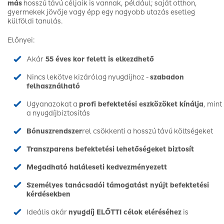
más
hosszú távú céljaik is vannak, például; saját otthon,
gyermekek jövője vagy épp egy nagyobb utazás esetleg
külföldi tanulás.
Előnyei:
Akár
55 éves kor felett is elkezdhető
Nincs lekötve kizárólag nyugdíjhoz -
szabadon
felhasználható
Ugyanazokat a
profi befektetési eszközöket kínálj
a
, mint
a nyugdíjbiztosítás
Bónuszrendszer
rel csökkenti a hosszú távú költségeket
Transzparens befektetési lehetőségeket biztosít
Megadható haláleseti kedvezményezett
Személyes tanácsadói támogatást nyújt befektetési
kérdésekben
Ideális akár
nyugdíj ELŐTTI célok eléréséhez
is