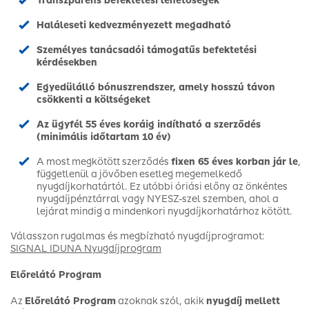
Transzparens befektetési lehetőségek
Haláleseti kedvezményezett megadható
Személyes tanácsadói támogatűs befektetési
kérdésekben
Egyedülálló bónuszrendszer, amely hosszú távon
csökkenti a költségeket
Az ügyfél 55 éves koráig indítható a szerződés
(minimális időtartam 10 év)
A most megkötött szerződés
fixen 65 éves korban jár le
,
függetlenül a jövőben esetleg megemelkedő
nyugdíjkorhatártól. Ez utóbbi óriási előny az önkéntes
nyugdíjpénztárral vagy NYESZ-szel szemben, ahol a
lejárat mindig a mindenkori nyugdíjkorhatárhoz kötött.
Válasszon rugalmas és megbízható nyugdíjprogramot:
SIGNAL IDUNA Nyugdíjprogram
Előrelátó Program
Az
Előrelátó Program
azoknak szól, akik
nyugdíj mellett