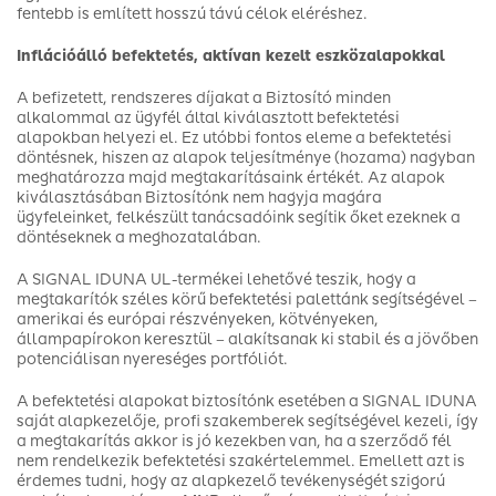
fentebb is említett hosszú távú célok eléréshez.
Inflációálló befektetés, aktívan kezelt eszközalapokkal
A befizetett, rendszeres díjakat a Biztosító minden
alkalommal az ügyfél által kiválasztott befektetési
alapokban helyezi el. Ez utóbbi fontos eleme a befektetési
döntésnek, hiszen az alapok teljesítménye (hozama) nagyban
meghatározza majd megtakarításaink értékét. Az alapok
kiválasztásában Biztosítónk nem hagyja magára
ügyfeleinket, felkészült tanácsadóink segítik őket ezeknek a
döntéseknek a meghozatalában.
A SIGNAL IDUNA UL-termékei lehetővé teszik, hogy a
megtakarítók széles körű befektetési palettánk segítségével –
amerikai és európai részvényeken, kötvényeken,
állampapírokon keresztül – alakítsanak ki stabil és a jövőben
potenciálisan nyereséges portfóliót.
A befektetési alapokat biztosítónk esetében a SIGNAL IDUNA
saját alapkezelője, profi szakemberek segítségével kezeli, így
a megtakarítás akkor is jó kezekben van, ha a szerződő fél
nem rendelkezik befektetési szakértelemmel. Emellett azt is
érdemes tudni, hogy az alapkezelő tevékenységét szigorú