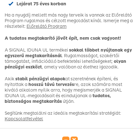
Lejárat 75 éves korban
Ha a nyugdíj mellett más nagy terveik is vannak az Előrelátó
Program rugalmas és célzott megoldást kínál. Ismerje meg a
részleteit:
Előrelátó Program
A tudatos megtakarító jövőt épít, nem csak vagyont!
A SIGNAL IDUNA UL termékei
sokkal többet nyújtanak egy
egyszerű megtakarításnál
. Rugalmasságot, szakértői
támogatást, inflációálló befektetési lehetőségeket;
olyan
pénzügyi eszközt
, amely valóban az élethez igazodik.
Akik
stabil pénzügyi alapok
at szeretnének építeni, és
nyitottak a
hosszú távú tervezés
re, azok számára most
kiváló alkalom nyílik arra, hogy megismerjék a SIGNAL
IDUNA UL-megoldásait és elinduljanak a
tudatos,
biztonságos megtakarítás
útján.
Segítünk megtalálni az ideális megtakarítási stratégiát:
Kapcsolatfelvétel