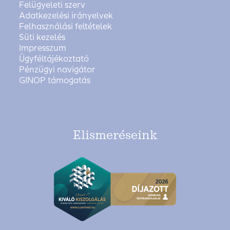
Felügyeleti szerv
Adatkezelési irányelvek
Felhasználási feltételek
Süti kezelés
Impresszum
Ügyféltájékoztató
Pénzügyi navigátor
GINOP támogatás
Elismeréseink