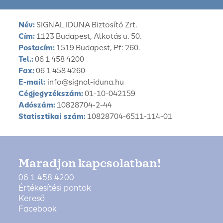
Név:
SIGNAL IDUNA Biztosító Zrt.
Cím:
1123 Budapest, Alkotás u. 50.
Postacím:
1519 Budapest, Pf: 260.
Tel.:
06 1 458 4200
Fax:
06 1 458 4260
E-mail:
info@signal-iduna.hu
Cégjegyzékszám:
01-10-042159
Adószám:
10828704-2-44
Statisztikai szám:
10828704-6511-114-01
Maradjon kapcsolatban!
06 1 458 4200
Értékesítési pontok
Kereső
Facebook