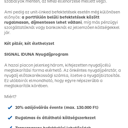
szabályok mentén, az MNB ellenőrzése mellett végzi.
Ami pedig az unit-linked befektetések esetén még különösen
előnyös:
a portfólión belüli befektetések között
rugalmasan, díjmentesen lehet váltani
, míg más pénzügyi
szolgáltatóknál vagy bankoknál ez jellemzően költségekkel
jár.
Két pillér, két élethelyzet
SIGNAL IDUNA Nyugdíjprogram
A hazai piacon jelenleg három, kifejezetten nyugdíjcélú
megtakarítási forma elérhető. Az önkéntes nyugdíjpénztár, a
nyugdíj előtakarékossági számla, illetve a nyugdíjbiztosítás.
Ez utóbbiról elmondható, hogy egyre népszerűbb a
megtakarítók körében.
Miért?
20% adójóváírás évente (max. 130.000 Ft)
Rugalmas és átlátható költségszerkezet