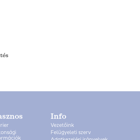
tés
asznos
Info
rier
Vezetőink
tonsági
Felügyeleti szerv
ormációk
Adatkezelési irányelvek