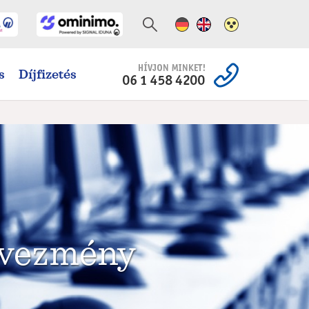
Német változat
Angol változat
Magas kontra
s
Díjfizetés
dvezmény