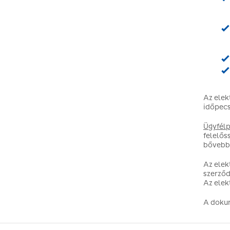
Az elek
időpecs
Ügyfélp
felelős
bővebb
Az elek
szerződ
Az elek
A doku