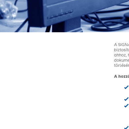
A SIGNA
biztosí
ahhoz, 
dokumen
törlésé
A hozzá