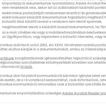
kinyomtatja (a dokumentumok nyomtatáshoz Adobe Acrobat Re
nem rendelkezik vele, akkor ezt az alábbiakban található pontból 
elektronikus postaládáját rendszeresen ellenőrzi és gondoskodik
elektronikusan kiküldött dokumentumok fogadására megfelelő hel
biztosító által küldött levelet a rendszere nem tekinti spamnek,
megérkezettnek tekinti a kiküldött levelet/dokumentumot, ha Társ
az e-mail címében és/vagy a mobiltelefonszámában bekövetkezet
az Ügyfélportálon, vagy bejelenteni a biztosító internetes, vagy 
tronikus aláírásról szóló 2001. évi XXXV. törvényben szabályozotta
éttel ellátva küldjük ki a dokumentumokat, amely az írásbeliség
ortálunk
szolgáltatásainak igénybevételéhez regisztráció szükség
ségbiztosítási szerződésének kötvényesítését követően van lehető
 információt
itt talál
.
tronikus úton folytatott kommunikációt bármikor igénybe lehet venni
és esetén, de a rá vonatkozó kedvezményt, csak évfordulóval, lehet
tronikus kommunikáció lemondása csak a biztosítási szerződés év
mentumok kinyomtatásához szükséges
Adobe Acrobat Reader progr