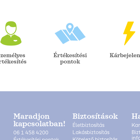
zemélyes
Értékesítési
Kárbejelen
rtékesítés
pontok
Maradjon
Biztosítások
H
kapcsolatban!
Életbiztosítás
Kar
Lakásbiztosítás
Biz
06 1 458 4200
inf
Kötelező biztosítás
Értékesítési pontok