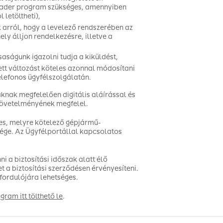
ader program szükséges, amennyiben
letöltheti),
 arról, hogy a levelező rendszerében az
y álljon rendelkezésre, illetve a
aságunk igazolni tudja a kiküldést,
t változást köteles azonnal módosítani
telefonos ügyfélszolgálatán.
knak megfelelően digitális aláírással és
 követelményének megfelel.
es, melyre kötelező gépjármű-
sége. Az Ügyfélportállal kapcsolatos
 a biztosítási időszak alatt élő
 a biztosítási szerződésen érvényesíteni.
fordulójára lehetséges.
am itt tölthető le
.