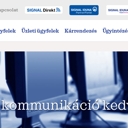
apcsolat
yfelek
Üzleti ügyfelek
Kárrendezés
Ügyintézé
s kommunikáció ke