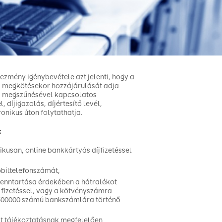
ezmény igénybevétele azt jelenti, hogy a
és megkötésekor hozzájárulását adja
el, megszűnésével kapcsolatos
 díjigazolás, díjértesítő levél,
onikus úton folytathatja.
:
ikusan, online bankkártyás díjfizetéssel
biltelefonszámát,
 fenntartása érdekében a hátralékot
 fizetéssel, vagy a kötvényszámra
0300000 számú bankszámlára történő
lt tájékoztatásnak megfelelően