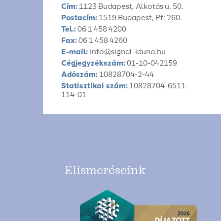
Cím:
1123 Budapest, Alkotás u. 50.
Postacím:
1519 Budapest, Pf: 260.
Tel.:
06 1 458 4200
Fax:
06 1 458 4260
E-mail:
info@signal-iduna.hu
Cégjegyzékszám:
01-10-042159
Adószám:
10828704-2-44
Statisztikai szám:
10828704-6511-
114-01
Elismeréseink