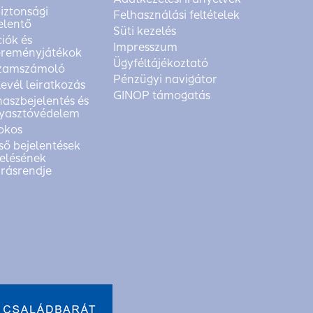
biztonsági
Felhasználási feltételek
elentő
Süti kezelés
iók és
Impresszum
reményjátékok
Ügyféltájékoztató
zamszámoló
Pénzügyi navigátor
levél leiratkozás
GINOP támogatás
aszbejelentés és
yasztóvédelem
okos
ső bejelentések
elésének
árásrendje