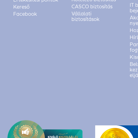
IT 
CASCO biztosítás
Kereső
bej
Vállalati
Facebook
Akc
biztosítások
nye
Ho
Hír
Pan
fog
Kis
Bel
kez
elj