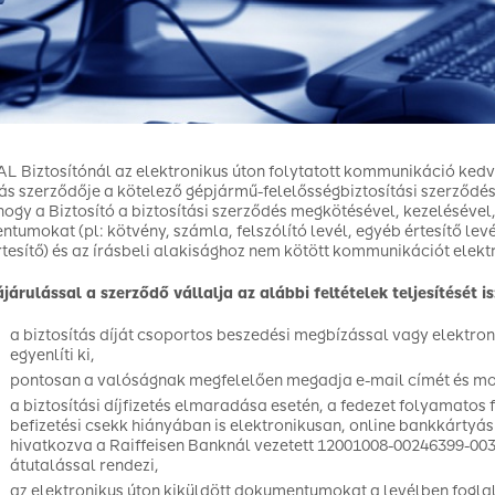
L Biztosítónál az elektronikus úton folytatott kommunikáció kedv
tás szerződője a kötelező gépjármű-felelősségbiztosítási szerződ
hogy a Biztosító a biztosítási szerződés megkötésével, kezelésév
tumokat (pl: kötvény, számla, felszólító levél, egyéb értesítő levél,
rtesítő) és az írásbeli alakisághoz nem kötött kommunikációt elektr
járulással a szerződő vállalja az alábbi feltételek teljesítését is
a biztosítás díját csoportos beszedési megbízással vagy elektron
egyenlíti ki,
pontosan a valóságnak megfelelően megadja e-mail címét és mo
a biztosítási díjfizetés elmaradása esetén, a fedezet folyamatos
befizetési csekk hiányában is elektronikusan, online bankkártyás
hivatkozva a Raiffeisen Banknál vezetett 12001008-00246399-0
átutalással rendezi,
az elektronikus úton kiküldött dokumentumokat a levélben fogla