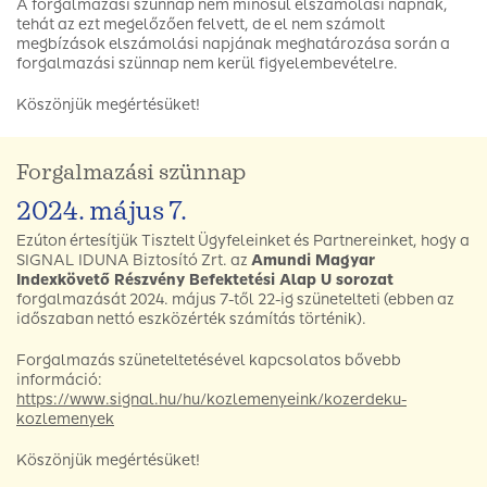
A forgalmazási szünnap nem minősül elszámolási napnak,
tehát az ezt megelőzően felvett, de el nem számolt
megbízások elszámolási napjának meghatározása során a
forgalmazási szünnap nem kerül figyelembevételre.
Köszönjük megértésüket!
Forgalmazási szünnap
2024. május 7.
Ezúton értesítjük Tisztelt Ügyfeleinket és Partnereinket, hogy a
SIGNAL IDUNA Biztosító Zrt. az
Amundi Magyar
Indexkövető Részvény Befektetési Alap U sorozat
forgalmazását 2024. május 7-től 22-ig szünetelteti (ebben az
időszaban nettó eszközérték számítás történik).
Forgalmazás szüneteltetésével kapcsolatos bővebb
információ:
https://www.signal.hu/hu/kozlemenyeink/kozerdeku-
kozlemenyek
Köszönjük megértésüket!