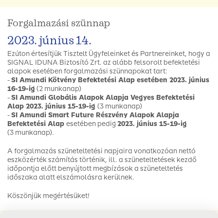
Forgalmazási szünnap
2023. június 14.
Ezúton értesítjük Tisztelt Ügyfeleinket és Partnereinket, hogy a
SIGNAL IDUNA Biztosító Zrt. az alább felsorolt befektetési
alapok esetében forgalmazási szünnapokat tart:
-
SI Amundi Kötvény Befektetési Alap
esetében 2023. június
16-19-ig
(2 munkanap)
-
SI Amundi Globális Alapok Alapja Vegyes Befektetési
Alap 2023. június 15-19-ig
(3 munkanap)
-
SI Amundi Smart Future Részvény Alapok Alapja
Befektetési Alap
esetében pedig
2023. június 15-19-ig
(3 munkanap).
A forgalmazás szüneteltetési napjaira vonatkozóan nettó
eszközérték számítás történik, ill. a szüneteltetések kezdő
időpontja előtt benyújtott megbízások a szüneteltetés
időszaka alatt elszámolásra kerülnek.
Köszönjük megértésüket!