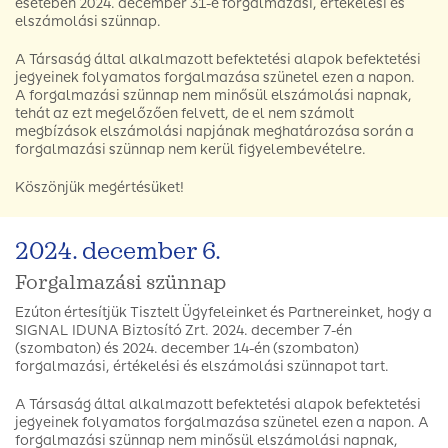
esetében 2024. december 31-e forgalmazási, értékelési és
elszámolási szünnap.
A Társaság által alkalmazott befektetési alapok befektetési
jegyeinek folyamatos forgalmazása szünetel ezen a napon.
A forgalmazási szünnap nem minősül elszámolási napnak,
tehát az ezt megelőzően felvett, de el nem számolt
megbízások elszámolási napjának meghatározása során a
forgalmazási szünnap nem kerül figyelembevételre.
Köszönjük megértésüket!
2024. december 6.
Forgalmazási szünnap
Ezúton értesítjük Tisztelt Ügyfeleinket és Partnereinket, hogy a
SIGNAL IDUNA Biztosító Zrt. 2024. december 7-én
(szombaton) és 2024. december 14-én (szombaton)
forgalmazási, értékelési és elszámolási szünnapot tart.
A Társaság által alkalmazott befektetési alapok befektetési
jegyeinek folyamatos forgalmazása szünetel ezen a napon. A
forgalmazási szünnap nem minősül elszámolási napnak,