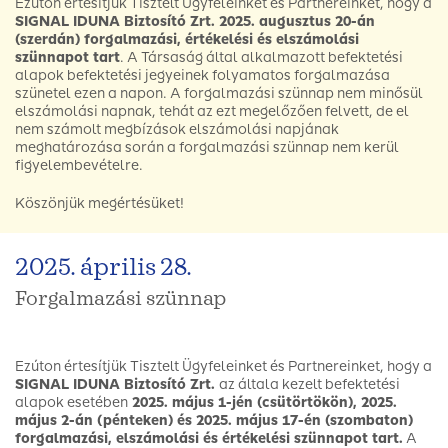
Ezúton értesítjük Tisztelt Ügyfeleinket és Partnereinket, hogy a
SIGNAL IDUNA Biztosító Zrt. 2025. augusztus 20-án
(szerdán) forgalmazási, értékelési és elszámolási
szünnapot tart
. A Társaság által alkalmazott befektetési
alapok befektetési jegyeinek folyamatos forgalmazása
szünetel ezen a napon. A forgalmazási szünnap nem minősül
elszámolási napnak, tehát az ezt megelőzően felvett, de el
nem számolt megbízások elszámolási napjának
meghatározása során a forgalmazási szünnap nem kerül
figyelembevételre.
Köszönjük megértésüket!
2025. április 28.
Forgalmazási szünnap
Ezúton értesítjük Tisztelt Ügyfeleinket és Partnereinket, hogy a
SIGNAL IDUNA Biztosító Zrt.
az általa kezelt befektetési
alapok esetében
2025. május 1-jén (csütörtökön), 2025.
május 2-án (pénteken) és 2025. május 17-én (szombaton)
forgalmazási, elszámolási és értékelési szünnapot tart.
A