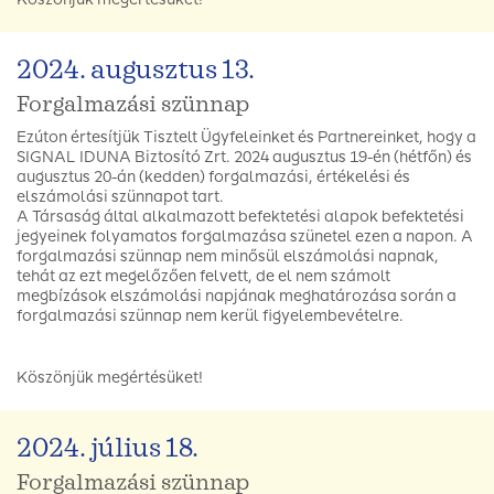
2024. augusztus 13.
Forgalmazási szünnap
Ezúton értesítjük Tisztelt Ügyfeleinket és Partnereinket, hogy a
SIGNAL IDUNA Biztosító Zrt. 2024 augusztus 19-én (hétfőn) és
augusztus 20-án (kedden) forgalmazási, értékelési és
elszámolási szünnapot tart.
A Társaság által alkalmazott befektetési alapok befektetési
jegyeinek folyamatos forgalmazása szünetel ezen a napon. A
forgalmazási szünnap nem minősül elszámolási napnak,
tehát az ezt megelőzően felvett, de el nem számolt
megbízások elszámolási napjának meghatározása során a
forgalmazási szünnap nem kerül figyelembevételre.
Köszönjük megértésüket!
2024. július 18.
Forgalmazási szünnap