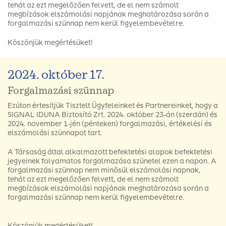
tehát az ezt megelőzően felvett, de el nem számolt
megbízások elszámolási napjának meghatározása során a
forgalmazási szünnap nem kerül figyelembevételre.
Köszönjük megértésüket!
2024. október 17.
Forgalmazási szünnap
Ezúton értesítjük Tisztelt Ügyfeleinket és Partnereinket, hogy a
SIGNAL IDUNA Biztosító Zrt. 2024. október 23-án (szerdán) és
2024. november 1-jén (pénteken) forgalmazási, értékelési és
elszámolási szünnapot tart.
A Társaság által alkalmazott befektetési alapok befektetési
jegyeinek folyamatos forgalmazása szünetel ezen a napon. A
forgalmazási szünnap nem minősül elszámolási napnak,
tehát az ezt megelőzően felvett, de el nem számolt
megbízások elszámolási napjának meghatározása során a
forgalmazási szünnap nem kerül figyelembevételre.
Köszönjük megértésüket!