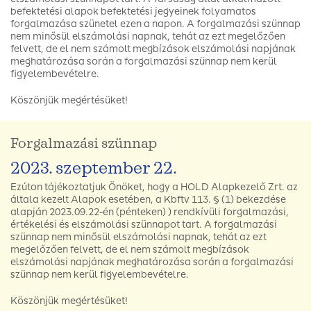
befektetési alapok befektetési jegyeinek folyamatos
forgalmazása szünetel ezen a napon. A forgalmazási szünnap
nem minősül elszámolási napnak, tehát az ezt megelőzően
felvett, de el nem számolt megbízások elszámolási napjának
meghatározása során a forgalmazási szünnap nem kerül
figyelembevételre.
Köszönjük megértésüket!
Forgalmazási szünnap
2023. szeptember 22.
Ezúton tájékoztatjuk Önöket, hogy a HOLD Alapkezelő Zrt. az
általa kezelt Alapok esetében, a Kbftv 113. § (1) bekezdése
alapján 2023.09.22-én (pénteken) ) rendkívüli forgalmazási,
értékelési és elszámolási szünnapot tart. A forgalmazási
szünnap nem minősül elszámolási napnak, tehát az ezt
megelőzően felvett, de el nem számolt megbízások
elszámolási napjának meghatározása során a forgalmazási
szünnap nem kerül figyelembevételre.
Köszönjük megértésüket!