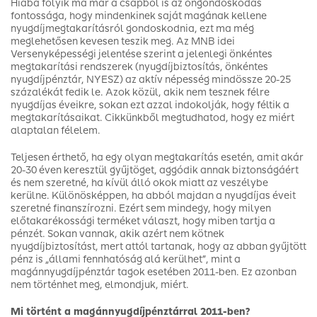
Hiába folyik ma már a csapból is az öngondoskodás
fontossága, hogy mindenkinek saját magának kellene
nyugdíjmegtakarításról gondoskodnia, ezt ma még
meglehetősen kevesen teszik meg. Az MNB idei
Versenyképességi jelentése szerint a jelenlegi önkéntes
megtakarítási rendszerek (nyugdíjbiztosítás, önkéntes
nyugdíjpénztár, NYESZ) az aktív népesség mindössze 20-25
százalékát fedik le. Azok közül, akik nem tesznek félre
nyugdíjas éveikre, sokan ezt azzal indokolják, hogy féltik a
megtakarításaikat. Cikkünkből megtudhatod, hogy ez miért
alaptalan félelem.
Teljesen érthető, ha egy olyan megtakarítás esetén, amit akár
20-30 éven keresztül gyűjtöget, aggódik annak biztonságáért
és nem szeretné, ha kívül álló okok miatt az veszélybe
kerülne. Különösképpen, ha abból majdan a nyugdíjas éveit
szeretné finanszírozni. Ezért sem mindegy, hogy milyen
előtakarékossági terméket választ, hogy miben tartja a
pénzét. Sokan vannak, akik azért nem kötnek
nyugdíjbiztosítást, mert attól tartanak, hogy az abban gyűjtött
pénz is „állami fennhatóság alá kerülhet”, mint a
magánnyugdíjpénztár tagok esetében 2011-ben. Ez azonban
nem történhet meg, elmondjuk, miért.
Mi történt a magánnyugdíjpénztárral 2011-ben?