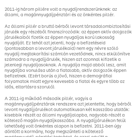
2011-ig három pillére volt a nyugdíjrendszerünknek: az
állami, a magánnyugdíjpénztári és az önkéntes pillér.
Az állami pillér a
bruttó bérből levont
társadalombiztosítási
járulék egy részéből finanszírozódik: az éppen aktív dolgozók
járulékaiból fizetik az éppen nyugdíjas korú lakosság
nyugdíját. Ez tehát azt jelenti, hogy a befizetéseid
(pontosabban a levont járulékaid) nem egy névre szóló
nyugdíj megtakarítási számlán vezetődnek, nincs elkülönítve
számodra a nyugdíjjárulék, hiszen azt azonnal kifizetik a
jelenlegi nyugdíjasoknak. A nyugdíja majd abból lesz, amit
nyugdíjba vonulása után a fiatalabb, aktív dolgozók éppen
befizetnek. (Ezért borús a jövő, hiszen a demográfiai
folyamatok miatt egyre kevesebb a fiatal és egyre több az
idős, eltartásra szoruló).
A 2011-ig működő második pillér, vagyis a
magánnyugdíjpénztárak rendszere azt jelentette, hogy
bérből
levont
nyugdíjjárulékot automatikusan két kasszába utalták:
kisebbik részét az állami nyugdíjalapba, nagyobb részét a
kötelező magán-nyugdíjkasszába. A nyugdíjjárulékon felül
lehetőség volt önkéntes alapon is befizetni. 2011-ben úgy
döntött a kormány, hogy megszűnteti a kötelező