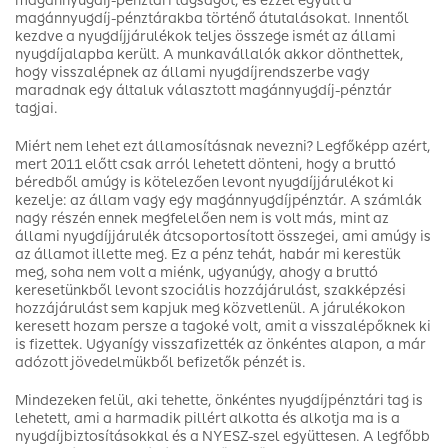
magánnyugdíj-pénztári tagságot, és ezzel együtt a
magánnyugdíj-pénztárakba történő átutalásokat. Innentől
kezdve a nyugdíjjárulékok teljes összege ismét az állami
nyugdíjalapba került. A munkavállalók akkor dönthettek,
hogy visszalépnek az állami nyugdíjrendszerbe vagy
maradnak egy általuk választott magánnyugdíj-pénztár
tagjai.
Miért nem lehet ezt államosításnak nevezni? Legfőképp azért,
mert 2011 előtt csak arról lehetett dönteni, hogy a bruttó
béredből amúgy is kötelezően levont nyugdíjjárulékot ki
kezelje: az állam vagy egy magánnyugdíjpénztár. A számlák
nagy részén ennek megfelelően nem is volt más, mint az
állami nyugdíjjárulék átcsoportosított összegei, ami amúgy is
az államot illette meg. Ez a pénz tehát, habár mi kerestük
meg, soha nem volt a miénk, ugyanúgy, ahogy a bruttó
keresetünkből levont szociális hozzájárulást, szakképzési
hozzájárulást sem kapjuk meg közvetlenül. A járulékokon
keresett hozam persze a tagoké volt, amit a visszalépőknek ki
is fizettek. Ugyanígy visszafizették az önkéntes alapon, a már
adózott jövedelmükből befizetők pénzét is.
Mindezeken felül, aki tehette, önkéntes nyugdíjpénztári tag is
lehetett, ami a harmadik pillért alkotta és alkotja ma is a
nyugdíjbiztosításokkal és a NYESZ-szel együttesen. A legfőbb