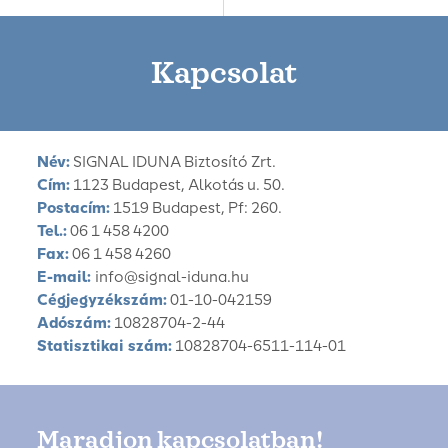
Kapcsolat
Név:
SIGNAL IDUNA Biztosító Zrt.
Cím:
1123 Budapest, Alkotás u. 50.
Postacím:
1519 Budapest, Pf: 260.
Tel.:
06 1 458 4200
Fax:
06 1 458 4260
E-mail:
info@signal-iduna.hu
Cégjegyzékszám:
01-10-042159
Adószám:
10828704-2-44
Statisztikai szám:
10828704-6511-114-01
Maradjon kapcsolatban!