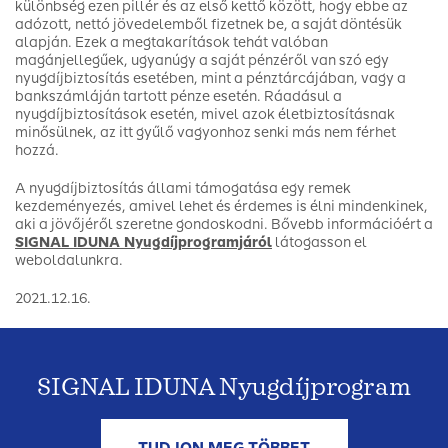
különbség ezen pillér és az első kettő között, hogy ebbe
az
adózott, nettó jövedelemből fizetnek be
, a saját döntésük
alapján. Ezek a megtakarítások tehát valóban
magánjellegűek, ugyanúgy a saját pénzéről van szó egy
nyugdíjbiztosítás esetében, mint a pénztárcájában, vagy a
bankszámláján tartott pénze esetén. Ráadásul a
nyugdíjbiztosítások esetén, mivel azok életbiztosításnak
minősülnek, az itt gyűlő vagyonhoz senki más nem férhet
hozzá.
A nyugdíjbiztosítás állami támogatása egy remek
kezdeményezés, amivel lehet és érdemes is élni mindenkinek,
aki a jövőjéről szeretne gondoskodni. Bővebb információért a
SIGNAL IDUNA Nyugdíjprogramjáról
látogasson el
weboldalunkra.
2021.12.16.
SIGNAL IDUNA Nyugdíjprogram