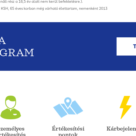
ált rész a 16,5 év alatt nem kerül befektetésre.).
s: KSH, 65 éves korban még várható élettartam, nemenként 2013
A
OGRAM
zemélyes
Értékesítési
Kárbejelen
rtékesítés
pontok