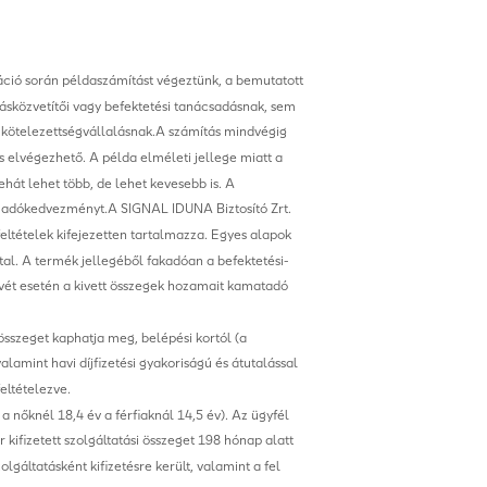
láció során példaszámítást végeztünk, a bemutatott
ásközvetítői vagy befektetési tanácsadásnak, sem
ú kötelezettségvállalásnak.A számítás mindvégig
 elvégezhető. A példa elméleti jellege miatt a
ehát lehet több, de lehet kevesebb is. A
az adókedvezményt.A SIGNAL IDUNA Biztosító Zrt.
eltételek kifejezetten tartalmazza. Egyes alapok
al. A termék jellegéből fakadóan a befektetési-
kivét esetén a kivett összegek hozamait kamatadó
összeget kaphatja meg, belépési kortól (a
alamint havi díjfizetési gyakoriságú és átutalással
eltételezve.
nőknél 18,4 év a férfiaknál 14,5 év). Az ügyfél
kifizetett szolgáltatási összeget 198 hónap alatt
olgáltatásként kifizetésre került, valamint a fel