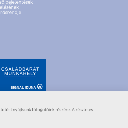
ső bejelentések
elésének
árásrendje
tatást nyújtsunk látogatóink részére. A részletes