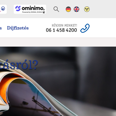
Német változat
Angol változat
Magas kontra
s
Díjfizetés
tásról?