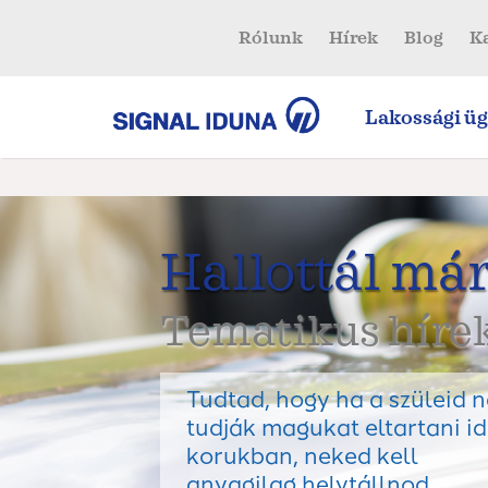
Rólunk
Hírek
Blog
K
Lakossági üg
Hallottál már
Tematikus hírek
Tudtad, hogy ha a szüleid 
tudják magukat eltartani i
korukban, neked kell
anyagilag helytállnod