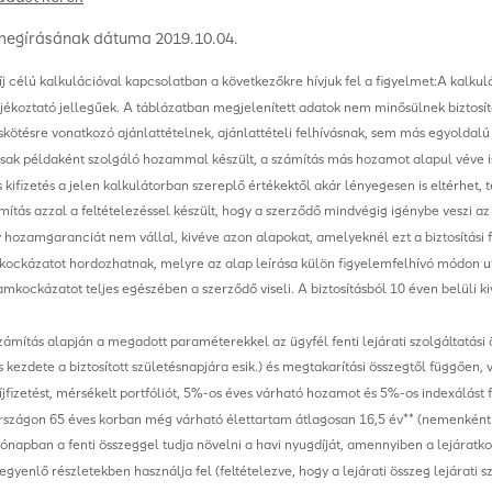
megírásának dátuma 2019.10.04.
j célú kalkulációval kapcsolatban a következőkre hívjuk fel a figyelmet:A kalku
jékoztató jellegűek. A táblázatban megjelenített adatok nem minősülnek biztosít
kötésre vonatkozó ajánlattételnek, ajánlattételi felhívásnak, sem más egyoldal
sak példaként szolgáló hozammal készült, a számítás más hozamot alapul véve is
 kifizetés a jelen kalkulátorban szereplő értékektől akár lényegesen is eltérhet, t
ítás azzal a feltételezéssel készült, hogy a szerződő mindvégig igénybe veszi 
 hozamgaranciát nem vállal, kivéve azon alapokat, amelyeknél ezt a biztosítási f
ockázatot hordozhatnak, melyre az alap leírása külön figyelemfelhívó módon ut
amkockázatot teljes egészében a szerződő viseli. A biztosításból 10 éven belüli 
ámítás alapján a megadott paraméterekkel az ügyfél fenti lejárati szolgáltatási 
 kezdete a biztosított születésnapjára esik.) és megtakarítási összegtől függően, v
íjfizetést, mérsékelt portfóliót, 5%-os éves várható hozamot és 5%-os indexálást f
zágon 65 éves korban még várható élettartam átlagosan 16,5 év** (nemenként a 
napban a fenti összeggel tudja növelni a havi nyugdíját, amennyiben a lejáratkor 
 egyenlő részletekben használja fel (feltételezve, hogy a lejárati összeg lejárati sz