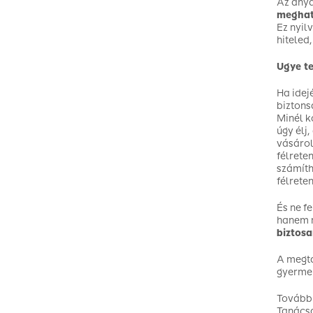
Az anya
meghatá
Ez nyil
hiteled,
Ugye te
Ha idej
biztons
Minél k
úgy élj
vásárol
félrete
számíth
félrete
És ne f
hanem n
biztos
A megta
gyerme
További
Tanács