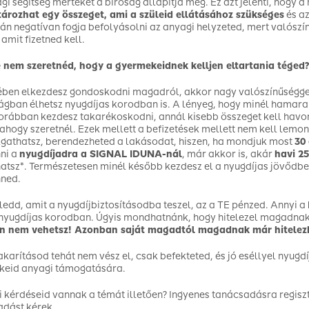
gi segítség mértékét a bíróság állapítja meg. Ez azt jelenti, hogy 
rozhat egy összeget, ami a szüleid ellátásához szükséges
és a
ván negatívan fogja befolyásolni az anyagi helyzeted, mert valószí
 amit fizetned kell.
 nem szeretnéd, hogy a gyermekeidnek kelljen eltartania téged?
ében elkezdesz gondoskodni magadról, akkor nagy valószínűséggel
ágban élhetsz nyugdíjas korodban is. A lényeg, hogy minél hamarabb
orábban kezdesz takarékoskodni, annál kisebb összeget kell havon
, ahogy szeretnél. Ezek mellett a befizetések mellett nem kell lem
gathatsz, berendezheted a lakásodat, hiszen, ha mondjuk most
30
nni a
nyugdíjadra a SIGNAL IDUNA-nál
, már akkor is, akár
havi 25
atsz*. Természetesen minél később kezdesz el a nyugdíjas jövődbe 
nned.
eledd, amit a nyugdíjbiztosításodba teszel, az a TE pénzed. Annyi 
yugdíjas korodban. Úgyis mondhatnánk, hogy hitelezel magadna
an nem vehetsz! Azonban saját magadtól magadnak már hitelez
karításod tehát nem vész el, csak befekteted, és jó eséllyel nyug
keid anyagi támogatására.
 kérdéseid vannak a témát illetően? Ingyenes tanácsadásra regisztá
adást kérek