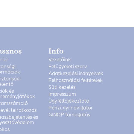
asznos
Info
rier
Vezetőink
tonsági
Felügyeleti szerv
ormációk
Adatkezelési irányelvek
biztonsági
Felhasználási feltételek
elentő
Süti kezelés
iók és
Impresszum
reményjátékok
Ügyféltájékoztató
zamszámoló
Pénzügyi navigátor
levél leiratkozás
GINOP támogatás
aszbejelentés és
yasztóvédelem
okos