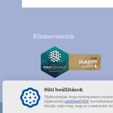
Elismeréseink
Süti beállítások
Tájékoztatjuk, hogy honlapunkon cookie-k
tájékoztató
letölthető PDF
formátumban
Kérjük, adja meg, hogy ez a weboldal mil