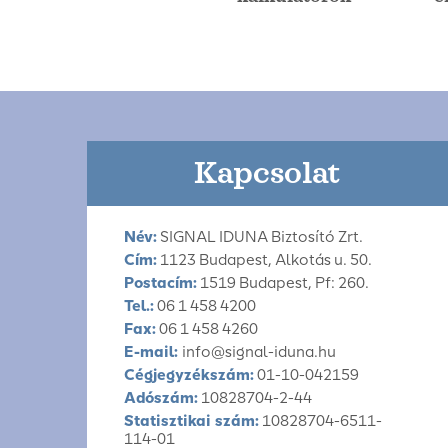
Kapcsolat
Név:
SIGNAL IDUNA Biztosító Zrt.
Cím:
1123 Budapest, Alkotás u. 50.
Postacím:
1519 Budapest, Pf: 260.
Tel.:
06 1 458 4200
Fax:
06 1 458 4260
E-mail:
info@signal-iduna.hu
Cégjegyzékszám:
01-10-042159
Adószám:
10828704-2-44
Statisztikai szám:
10828704-6511-
114-01