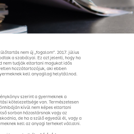
ülőtartás nem új „fogalom”. 2017. július
dtak a szabályai. Ez azt jelenti, hogy ha
d nem tudják eltartani magukat idős
etlen hozzátartozójuk, aki ebben
gyermeknek kell anyagilag helytállnod.
énykönyv szerint a gyermeknek a
tási kötelezettsége van. Természetesen
 önhibáján kívül nem képes eltartani
első sorban házastársnak vagy az
skodnia, de ha a szülő egyedül él, vagy a
meknek kell az anyagi terheket vállalni.