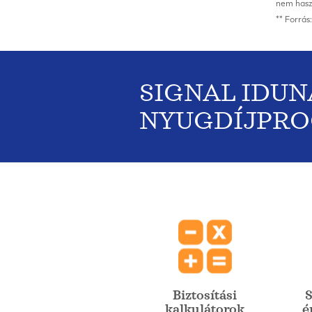
nem haszn
** Forrá
SIGNAL IDUN
NYUGDÍJPR
Biztosítási
S
kalkulátorok
é