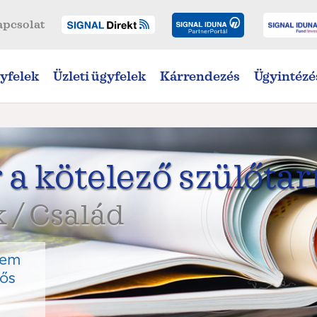
apcsolat
yfelek
Üzleti ügyfelek
Kárrendezés
Ügyintézé
 a kötelező szülőtar
 / Család
nem
dős