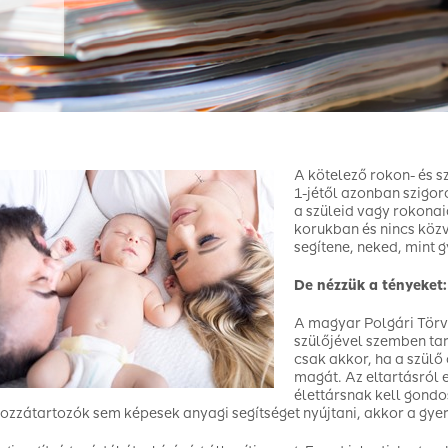
A kötelező rokon- és sz
1-jétől azonban szigoro
a szüleid vagy rokonai
korukban és nincs közv
segítene, neked, mint 
De nézzük a tényeket:
A magyar Polgári Törv
szülőjével szemben tar
csak akkor, ha a szülő
magát. Az eltartásról 
élettársnak kell gondo
hozzátartozók sem képesek anyagi segítséget nyújtani, akkor a gyer