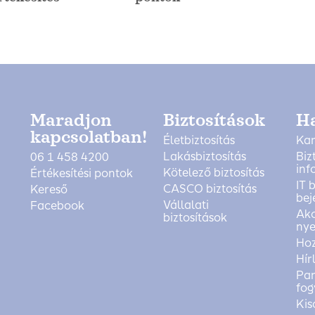
Maradjon
Biztosítások
H
kapcsolatban!
Életbiztosítás
Kar
Lakásbiztosítás
Biz
06 1 458 4200
inf
Kötelező biztosítás
Értékesítési pontok
IT 
CASCO biztosítás
Kereső
bej
Vállalati
Facebook
Akc
biztosítások
nye
Ho
Hír
Pan
fog
Kis