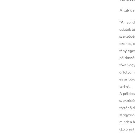
A cikk 
*A nyugdí
adatok tá
szerződés
azonos, c
tényleges
példaszám
tőke vagy
árfolyamk
és árfoly
terheli.
A példasz
szerződés
történő d
Magyarors
minden hó
(16,5 év)