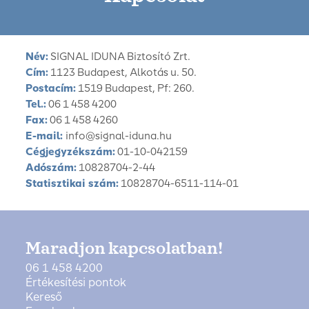
Név:
SIGNAL IDUNA Biztosító Zrt.
Cím:
1123 Budapest, Alkotás u. 50.
Postacím:
1519 Budapest, Pf: 260.
Tel.:
06 1 458 4200
Fax:
06 1 458 4260
E-mail:
info@signal-iduna.hu
Cégjegyzékszám:
01-10-042159
Adószám:
10828704-2-44
Statisztikai szám:
10828704-6511-114-01
Maradjon kapcsolatban!
06 1 458 4200
Értékesítési pontok
Kereső