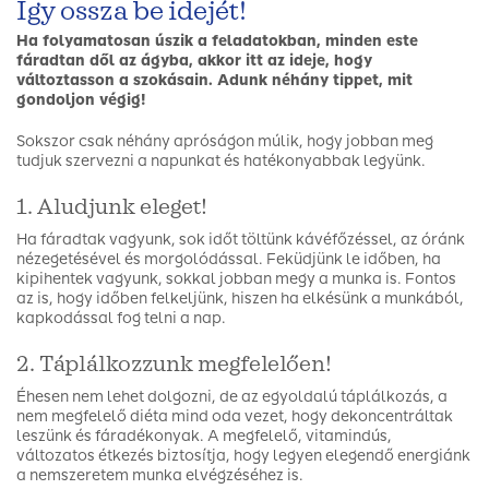
Így ossza be idejét!
Ha folyamatosan úszik a feladatokban, minden este
fáradtan dől az ágyba, akkor itt az ideje, hogy
változtasson a szokásain. Adunk néhány tippet, mit
gondoljon végig!
Sokszor csak néhány apróságon múlik, hogy jobban meg
tudjuk szervezni a napunkat és hatékonyabbak legyünk.
1. Aludjunk eleget!
Ha fáradtak vagyunk, sok időt töltünk kávéfőzéssel, az óránk
nézegetésével és morgolódással. Feküdjünk le időben, ha
kipihentek vagyunk, sokkal jobban megy a munka is. Fontos
az is, hogy időben felkeljünk, hiszen ha elkésünk a munkából,
kapkodással fog telni a nap.
2. Táplálkozzunk megfelelően!
Éhesen nem lehet dolgozni, de az egyoldalú táplálkozás, a
nem megfelelő diéta mind oda vezet, hogy dekoncentráltak
leszünk és fáradékonyak. A megfelelő, vitamindús,
változatos étkezés biztosítja, hogy legyen elegendő energiánk
a nemszeretem munka elvégzéséhez is.