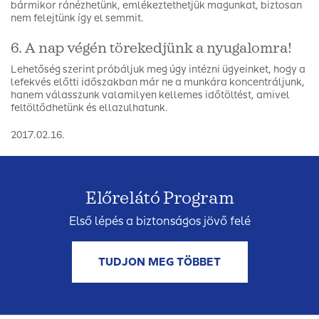
bármikor ránézhetünk, emlékeztethetjük magunkat, biztosan
nem felejtünk így el semmit.
6. A nap végén törekedjünk a nyugalomra!
Lehetőség szerint próbáljuk meg úgy intézni ügyeinket, hogy a
lefekvés előtti időszakban már ne a munkára koncentráljunk,
hanem válasszunk valamilyen kellemes időtöltést, amivel
feltöltődhetünk és ellazulhatunk.
2017.02.16.
Előrelátó Program
Első lépés a biztonságos jövő felé
TUDJON MEG TÖBBET