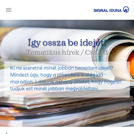
SI
Így ossza be idejét!
Tematikus hírek / Család
Ki ne szeretné minél jobban beosztani idejét?
Mindezt úgy, hogy a pihenésre is elég idő
maradjon. Lássunk néhány ötletet, hogy hogyan
tudjuk ezt minél jobban megvalósítani.