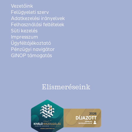
Vezetőink
Felügyeleti szerv
Adatkezelési irányelvek
Felhasználási feltételek
Süti kezelés
Impresszum
Ügyféltájékoztató
Pénzügyi navigátor
GINOP támogatás
Elismeréseink