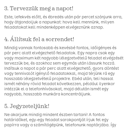
3. Tervezzük meg a napot!
Este, lefekvés előtt, és ébredés után pár percet szánjunk arra,
hogy átgondoljuk a napunkat: hova kell mennünk, milyen
feladatokat kell mindenképpen elvégeznünk aznap.
4. Állítsuk fel a sorrendet!
Mindig vannak fontosabb és kevésbé fontos, időigényes és
pár perc alatt elvégezhető feladatok. Egy napra csak egy
vagy maximum két nagyobb lélegzetvételű feladat elvégzését
tervezzük be, és azokhoz sem egymás után lássunk hozzá.
Indítsuk a napot a pár perc alatt elvégezhető, gyors döntést
vagy tennivalót igénylő feladatokkal, majd térjünk rá egy
hosszabb lélegzetvételű projektre. Ebéd után, teli hassal
ismét néhány rövid feladat következzen, például ilyenkor
intézzük el a telefonhívásokat, majd délután ismét egy
nagyobb, hosszabb munkára koncentráljunk.
5. Jegyzeteljünk!
Ne akarjunk mindig mindent észben tartani! A fontos
határidőket, egy-egy feladat sarokpontját írjuk fel egy
papírra vagy a számítógépünk, telefonunk naptárjába. Így