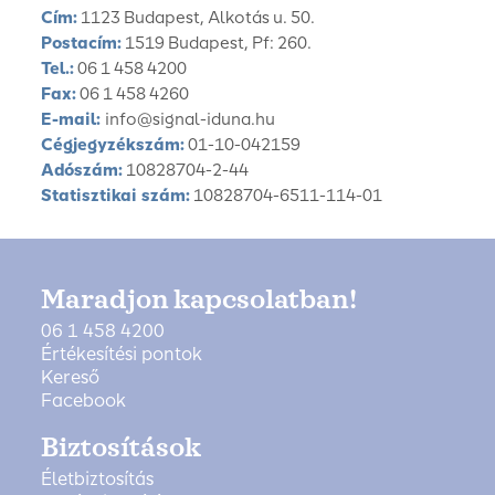
Cím:
1123 Budapest, Alkotás u. 50.
Postacím:
1519 Budapest, Pf: 260.
Tel.:
06 1 458 4200
Fax:
06 1 458 4260
E-mail:
info@signal-iduna.hu
Cégjegyzékszám:
01-10-042159
Adószám:
10828704-2-44
Statisztikai szám:
10828704-6511-114-01
Maradjon kapcsolatban!
06 1 458 4200
Értékesítési pontok
Kereső
Facebook
Biztosítások
Életbiztosítás