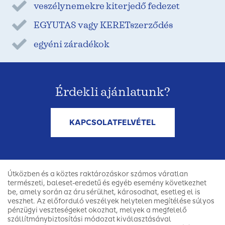
veszélynemekre kiterjedő fedezet
EGYUTAS vagy KERETszerződés
egyéni záradékok
Érdekli ajánlatunk?
KAPCSOLATFELVÉTEL
Útközben és a köztes raktározáskor számos váratlan
természeti, baleset-eredetű és egyéb esemény következhet
be, amely során az áru sérülhet, károsodhat, esetleg el is
veszhet. Az előforduló veszélyek helytelen megítélése súlyos
pénzügyi veszteségeket okozhat, melyek a megfelelő
szállítmánybiztosítási módozat kiválasztásával