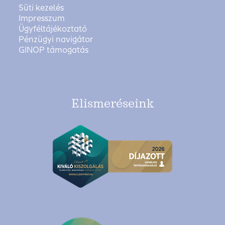
Süti kezelés
Impresszum
Ügyféltájékoztató
Pénzügyi navigátor
GINOP támogatás
Elismeréseink