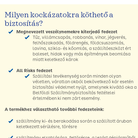
Milyen kockázatokra köthető a
biztosítás?
Megnevezett veszélynemekre kiterjedő fedezet
Tűz, villámcsapás, robbanás, vihar, jégverés,
felhőszakadás, földrengés, földcsuszamlás,
lavina, szikla- és kőomlás, a szállítóeszközt ért
baleset, hidak vagy más építmények beomlása
miatt keletkező károk
All Risks fedezet
Szállítási tevékenység során minden olyan
véletlen, váratlan okból bekövetkező kár esetén
biztosítási védelmet nyújt, amelynek kiváltó oka a
Belföldi Szállítmánybiztosítás feltételei
értelmében ki nem zárt esemény.
A termékhez választható további fedezeteink:
szállítmány ki- és berakodása során a szállított áruban
keletkezett sérülésre, törésre
szállítmány elrablására, feltörésre, a lezárt gépjárműből