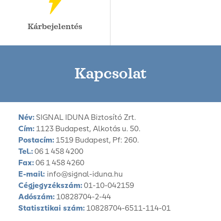
Kárbejelentés
Kapcsolat
Név:
SIGNAL IDUNA Biztosító Zrt.
Cím:
1123 Budapest, Alkotás u. 50.
Postacím:
1519 Budapest, Pf: 260.
Tel.:
06 1 458 4200
Fax:
06 1 458 4260
E-mail:
info@signal-iduna.hu
Cégjegyzékszám:
01-10-042159
Adószám:
10828704-2-44
Statisztikai szám:
10828704-6511-114-01