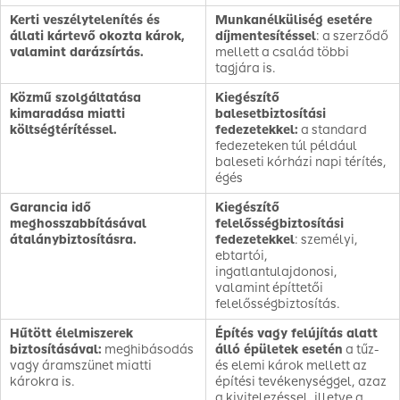
Kerti veszélytelenítés és
Munkanélküliség esetére
állati kártevő okozta károk,
díjmentesítéssel
: a szerződő
valamint darázsírtás.
mellett a család többi
tagjára is.
Közmű szolgáltatása
Kiegészítő
kimaradása miatti
balesetbiztosítási
költségtérítéssel.
fedezetekkel:
a standard
fedezeteken túl például
baleseti kórházi napi térítés,
égés
Garancia idő
Kiegészítő
meghosszabbításával
felelősségbiztosítási
átalánybiztosításra.
fedezetekkel
: személyi,
ebtartói,
ingatlantulajdonosi,
valamint építtetői
felelősségbiztosítás.
Hűtött élelmiszerek
Építés vagy felújítás alatt
biztosításával:
meghibásodás
álló épületek esetén
a tűz-
vagy áramszünet miatti
és elemi károk mellett az
károkra is.
építési tevékenységgel, azaz
a kivitelezéssel, illetve a