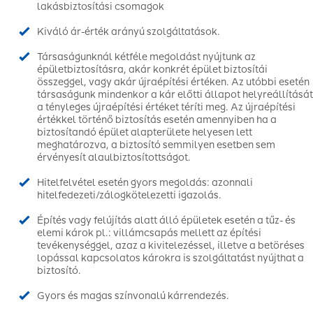
lakásbiztosítási csomagok
Kiváló ár-érték arányú szolgáltatások.
Társaságunknál kétféle megoldást nyújtunk az
épületbiztosításra, akár konkrét épület biztosítái
összeggel, vagy akár újraépítési értéken. Az utóbbi esetén
társaságunk mindenkor a kár előtti állapot helyreállítását
a tényleges újraépítési értéket téríti meg. Az újraépítési
értékkel történő biztosítás esetén amennyiben ha a
biztosítandó épület alapterülete helyesen lett
meghatározva, a biztosító semmilyen esetben sem
érvényesít alaulbiztosítottságot.
Hitelfelvétel esetén gyors megoldás: azonnali
hitelfedezeti/zálogkötelezetti igazolás.
Építés vagy felújítás alatt álló épületek esetén a tűz- és
elemi károk pl.: villámcsapás mellett az építési
tevékenységgel, azaz a kivitelezéssel, illetve a betöréses
lopással kapcsolatos károkra is szolgáltatást nyújthat a
biztosító.
Gyors és magas színvonalú kárrendezés.