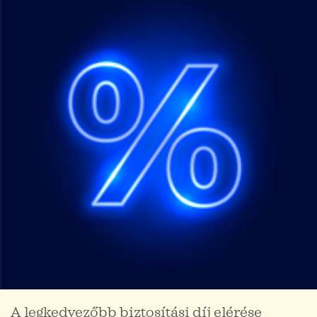
A legkedvezőbb biztosítási díj elérése