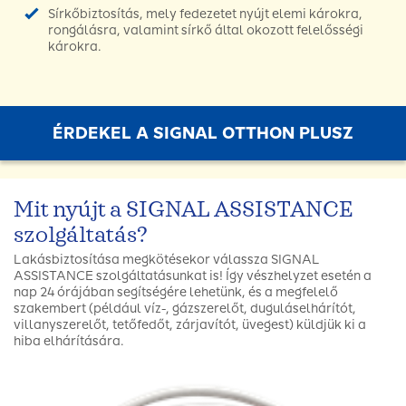
Sírkőbiztosítás, mely fedezetet nyújt elemi károkra,
rongálásra, valamint sírkő által okozott felelősségi
károkra.
ÉRDEKEL A SIGNAL OTTHON PLUSZ
Mit nyújt a SIGNAL ASSISTANCE
szolgáltatás?
Lakásbiztosítása megkötésekor válassza SIGNAL
ASSISTANCE szolgáltatásunkat is! Így vészhelyzet esetén a
nap 24 órájában segítségére lehetünk, és a megfelelő
szakembert (például víz-, gázszerelőt, duguláselhárítót,
villanyszerelőt, tetőfedőt, zárjavítót, üvegest) küldjük ki a
hiba elhárítására.