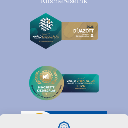
Elismeréseink