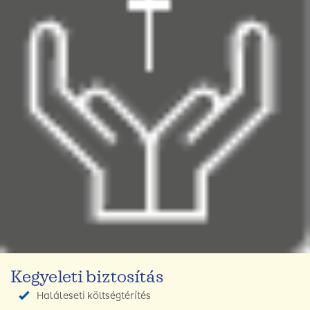
Kegyeleti biztosítás
Haláleseti költségtérítés