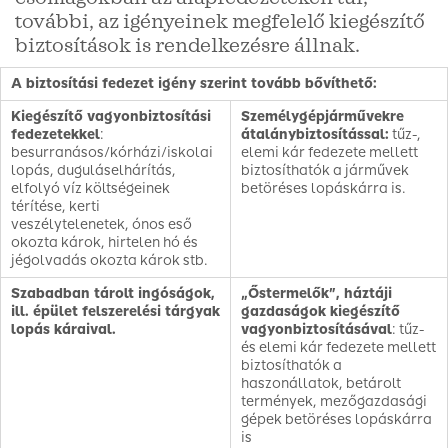
további, az igényeinek megfelelő kiegészítő
biztosítások is rendelkezésre állnak.
A biztosítási fedezet igény szerint tovább bővíthető:
Kiegészítő vagyonbiztosítási
Személygépjárművekre
fedezetekkel
:
átalánybiztosítással:
tűz-,
besurranásos/kórházi/iskolai
elemi kár fedezete mellett
lopás, duguláselhárítás,
biztosíthatók a járművek
elfolyó víz költségeinek
betöréses lopáskárra is.
térítése, kerti
veszélytelenetek, ónos eső
okozta károk, hirtelen hó és
jégolvadás okozta károk stb.
Szabadban tárolt ingóságok,
„Őstermelők”, háztáji
ill. épület felszerelési tárgyak
gazdaságok kiegészítő
lopás káraival.
vagyonbiztosításával
: tűz-
és elemi kár fedezete mellett
biztosíthatók a
haszonállatok, betárolt
termények, mezőgazdasági
gépek betöréses lopáskárra
is