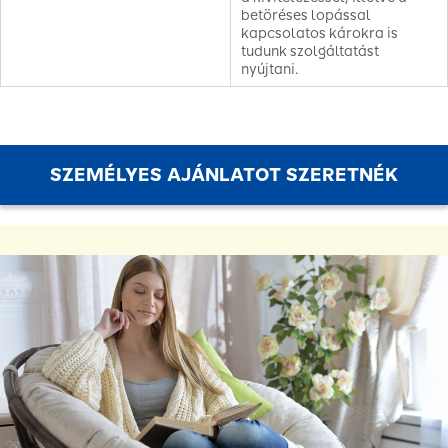
betöréses lopással
kapcsolatos károkra is
tudunk szolgáltatást
nyújtani.
SZEMÉLYES AJÁNLATOT SZERETNÉK