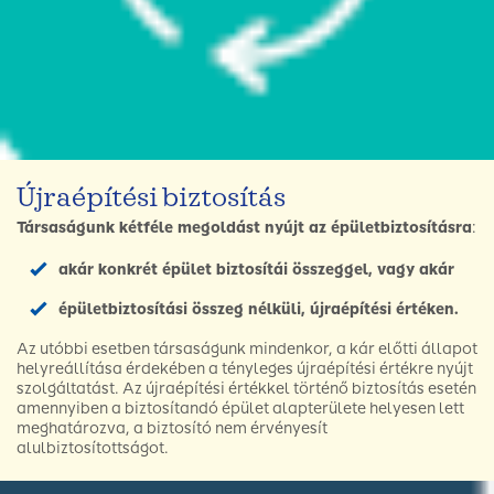
Újraépítési biztosítás
Társaságunk kétféle megoldást nyújt az épületbiztosításra
:
akár konkrét épület biztosítái összeggel, vagy akár
épületbiztosítási összeg nélküli, újraépítési értéken.
Az utóbbi esetben társaságunk mindenkor, a kár előtti állapot
helyreállítása érdekében a tényleges újraépítési értékre nyújt
szolgáltatást. Az újraépítési értékkel történő biztosítás esetén
amennyiben a biztosítandó épület alapterülete helyesen lett
meghatározva, a biztosító nem érvényesít
alulbiztosítottságot.