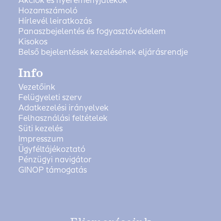
Akciók és nyereményjátékok
Hozamszámoló
Hírlevél leiratkozás
Panaszbejelentés és fogyasztóvédelem
Kisokos
Belső bejelentések kezelésének eljárásrendje
Info
Vezetőink
Felügyeleti szerv
Adatkezelési irányelvek
Felhasználási feltételek
Süti kezelés
Impresszum
Ügyféltájékoztató
Pénzügyi navigátor
GINOP támogatás