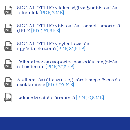
SIGNAL OTTHON lakossági vagyonbiztosítás
feltételek
[PDF, 2 MB]
SIGNAL OTTHONbiztosítási termékismertető
(IPID)
[PDF, 61,9 kB]
SIGNAL OTTHON nyilatkozat és
ügyféltájékoztató
[PDF, 81,6 kB]
Felhatalmazás csoportos beszedési megbízás
teljesítésére
[PDF, 27,5 kB]
A villám- és túlfeszültség-károk megelőzése és
csökkentése
[PDF, 0,7 MB]
Lakásbiztosítási útmutató
[PDF, 0,8 MB]