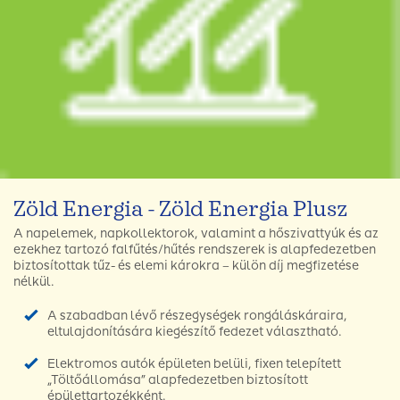
Zöld Energia - Zöld Energia Plusz
A napelemek, napkollektorok, valamint a hőszivattyúk és az
ezekhez tartozó falfűtés/hűtés rendszerek is alapfedezetben
biztosítottak tűz- és elemi károkra – külön díj megfizetése
nélkül.
A szabadban lévő részegységek rongáláskáraira,
eltulajdonítására kiegészítő fedezet választható.
Elektromos autók épületen belüli, fixen telepített
„Töltőállomása” alapfedezetben biztosított
épülettartozékként.